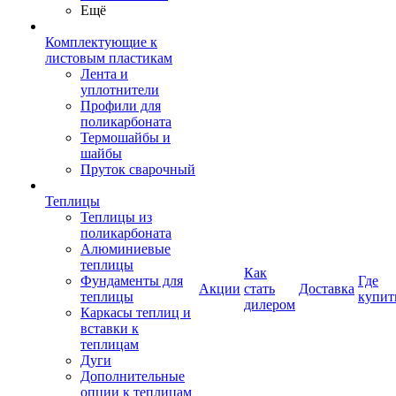
Ещё
Комплектующие к
листовым пластикам
Лента и
уплотнители
Профили для
поликарбоната
Термошайбы и
шайбы
Пруток сварочный
Теплицы
Теплицы из
поликарбоната
Алюминиевые
теплицы
Как
Фундаменты для
Где
Акции
стать
Доставка
теплицы
купит
дилером
Каркасы теплиц и
вставки к
теплицам
Дуги
Дополнительные
опции к теплицам