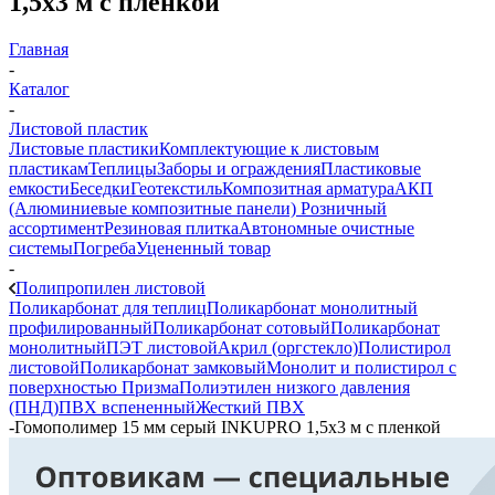
1,5х3 м с пленкой
Главная
-
Каталог
-
Листовой пластик
Листовые пластики
Комплектующие к листовым
пластикам
Теплицы
Заборы и ограждения
Пластиковые
емкости
Беседки
Геотекстиль
Композитная арматура
АКП
(Алюминиевые композитные панели)
Розничный
ассортимент
Резиновая плитка
Автономные очистные
системы
Погреба
Уцененный товар
-
Полипропилен листовой
Поликарбонат для теплиц
Поликарбонат монолитный
профилированный
Поликарбонат сотовый
Поликарбонат
монолитный
ПЭТ листовой
Акрил (оргстекло)
Полистирол
листовой
Поликарбонат замковый
Монолит и полистирол с
поверхностью Призма
Полиэтилен низкого давления
(ПНД)
ПВХ вспененный
Жесткий ПВХ
-
Гомополимер 15 мм серый INKUPRO 1,5х3 м с пленкой