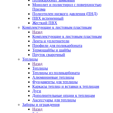
Поликарбонат замковый
Монолит и полистирол с поверхностью
Призма
Полиэтилен низкого давления (ПНД)
ПВХ вспененный
Жесткий ПВХ
Комплектующие к листовым пластикам
Назад
Комплектующие к листовым пластикам
Лента и уплотнители
Профили для поликарбоната
Термошайбы и шайбы
Пруток сварочный
Теплицы
Назад
Теплицы
Теплицы из поликарбоната
Алюминиевые теплицы
Фундаменты для теплицы
Каркасы теплиц и вставки к теплицам
Дуги
Дополнительные опции к теплицам
Аксессуары для теплицы
Заборы и ограждения
Назад