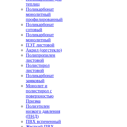
теплиц
Поликарбонат
монолитный
профилированный
Поликарбонат
сотовый
Поликарбонат
монолитный
ПЭТ листовой
Акрил (оргстекло)
Полипропилен
листовой
Полистирол
листовой
Поликарбонат
замковый
Монолит и
полистирол с
поверхностью
Призма
Полиэтилен
низкого давления
(ПНД)
ПВХ вспененный
Жесткий ПВХ