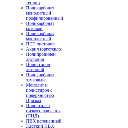
теплиц
Поликарбонат
монолитный
профилированный
Поликарбонат
сотовый
Поликарбонат
монолитный
ПЭТ листовой
Акрил (оргстекло)
Полипропилен
листовой
Полистирол
листовой
Поликарбонат
замковый
Монолит и
полистирол с
поверхностью
Призма
Полиэтилен
низкого давления
(ПНД)
ПВХ вспененный
Жесткий ПВХ