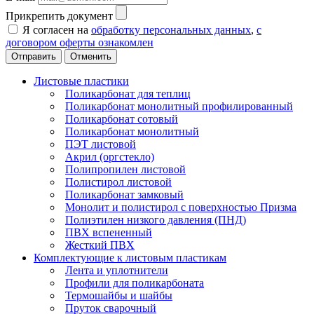
Прикрепить документ
Я согласен на
обработку персональных данных
,
с
договором оферты ознакомлен
Отменить
Листовые пластики
Поликарбонат для теплиц
Поликарбонат монолитный профилированный
Поликарбонат сотовый
Поликарбонат монолитный
ПЭТ листовой
Акрил (оргстекло)
Полипропилен листовой
Полистирол листовой
Поликарбонат замковый
Монолит и полистирол с поверхностью Призма
Полиэтилен низкого давления (ПНД)
ПВХ вспененный
Жесткий ПВХ
Комплектующие к листовым пластикам
Лента и уплотнители
Профили для поликарбоната
Термошайбы и шайбы
Пруток сварочный