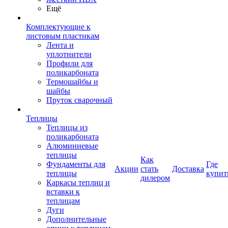
Ещё
Комплектующие к
листовым пластикам
Лента и
уплотнители
Профили для
поликарбоната
Термошайбы и
шайбы
Пруток сварочный
Теплицы
Теплицы из
поликарбоната
Алюминиевые
теплицы
Как
Фундаменты для
Где
Акции
стать
Доставка
теплицы
купит
дилером
Каркасы теплиц и
вставки к
теплицам
Дуги
Дополнительные