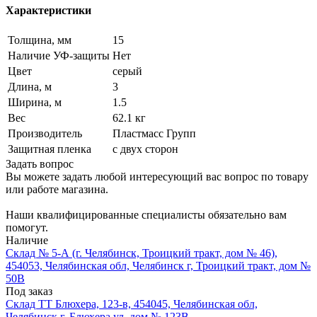
Характеристики
Толщина, мм
15
Наличие УФ-защиты
Нет
Цвет
серый
Длина, м
3
Ширина, м
1.5
Вес
62.1 кг
Производитель
Пластмасс Групп
Защитная пленка
с двух сторон
Задать вопрос
Вы можете задать любой интересующий вас вопрос по товару
или работе магазина.
Наши квалифицированные специалисты обязательно вам
помогут.
Наличие
Склад № 5-А (г. Челябинск, Троицкий тракт, дом № 46),
454053, Челябинская обл, Челябинск г, Троицкий тракт, дом №
50В
Под заказ
Склад ТТ Блюхера, 123-в, 454045, Челябинская обл,
Челябинск г, Блюхера ул, дом № 123В