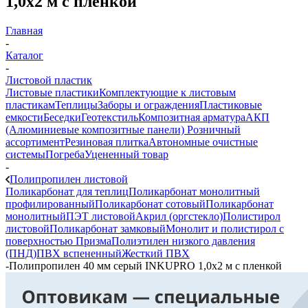
1,0х2 м с пленкой
Главная
-
Каталог
-
Листовой пластик
Листовые пластики
Комплектующие к листовым
пластикам
Теплицы
Заборы и ограждения
Пластиковые
емкости
Беседки
Геотекстиль
Композитная арматура
АКП
(Алюминиевые композитные панели)
Розничный
ассортимент
Резиновая плитка
Автономные очистные
системы
Погреба
Уцененный товар
-
Полипропилен листовой
Поликарбонат для теплиц
Поликарбонат монолитный
профилированный
Поликарбонат сотовый
Поликарбонат
монолитный
ПЭТ листовой
Акрил (оргстекло)
Полистирол
листовой
Поликарбонат замковый
Монолит и полистирол с
поверхностью Призма
Полиэтилен низкого давления
(ПНД)
ПВХ вспененный
Жесткий ПВХ
-
Полипропилен 40 мм серый INKUPRO 1,0х2 м с пленкой