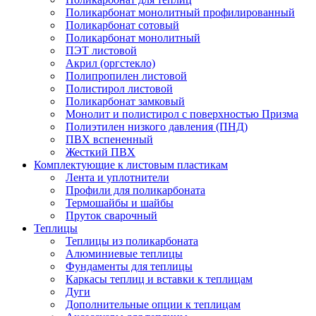
Поликарбонат монолитный профилированный
Поликарбонат сотовый
Поликарбонат монолитный
ПЭТ листовой
Акрил (оргстекло)
Полипропилен листовой
Полистирол листовой
Поликарбонат замковый
Монолит и полистирол с поверхностью Призма
Полиэтилен низкого давления (ПНД)
ПВХ вспененный
Жесткий ПВХ
Комплектующие к листовым пластикам
Лента и уплотнители
Профили для поликарбоната
Термошайбы и шайбы
Пруток сварочный
Теплицы
Теплицы из поликарбоната
Алюминиевые теплицы
Фундаменты для теплицы
Каркасы теплиц и вставки к теплицам
Дуги
Дополнительные опции к теплицам