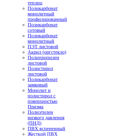
теплиц
Поликарбонат
монолитный
профилированный
Поликарбонат
сотовый
Поликарбонат
монолитный
ПЭТ листовой
Акрил (оргстекло)
Полипропилен
листовой
Полистирол
листовой
Поликарбонат
замковый
Монолит и
полистирол с
поверхностью
Призма
Полиэтилен
низкого давления
(ПНД)
ПВХ вспененный
Жесткий ПВХ