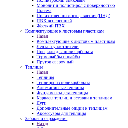
Поликарбонат замковый
Монолит и полистирол с поверхностью
Призма
Полиэтилен низкого давления (ПНД)
ПВХ вспененный
Жесткий ПВХ
Комплектующие к листовым пластикам
Назад
Комплектующие к листовым пластикам
Лента и уплотнители
Профили для поликарбоната
Термошайбы и шайбы
Пруток сварочный
Теплицы
Назад
Теплицы
Теплицы из поликарбоната
Алюминиевые теплицы
Фундаменты для теплицы
Каркасы теплиц и вставки к теплицам
Дуги
Дополнительные опции к теплицам
Аксессуары для теплицы
Заборы и ограждения
Назад