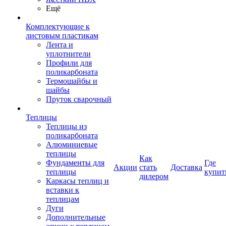
Ещё
Комплектующие к
листовым пластикам
Лента и
уплотнители
Профили для
поликарбоната
Термошайбы и
шайбы
Пруток сварочный
Теплицы
Теплицы из
поликарбоната
Алюминиевые
теплицы
Как
Фундаменты для
Где
Акции
стать
Доставка
теплицы
купит
дилером
Каркасы теплиц и
вставки к
теплицам
Дуги
Дополнительные