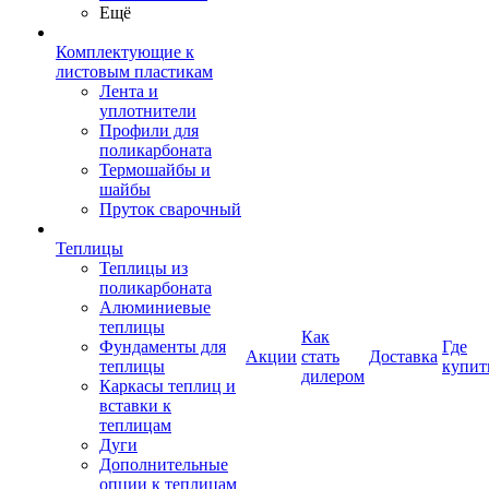
Ещё
Комплектующие к
листовым пластикам
Лента и
уплотнители
Профили для
поликарбоната
Термошайбы и
шайбы
Пруток сварочный
Теплицы
Теплицы из
поликарбоната
Алюминиевые
теплицы
Как
Фундаменты для
Где
Акции
стать
Доставка
теплицы
купит
дилером
Каркасы теплиц и
вставки к
теплицам
Дуги
Дополнительные
опции к теплицам