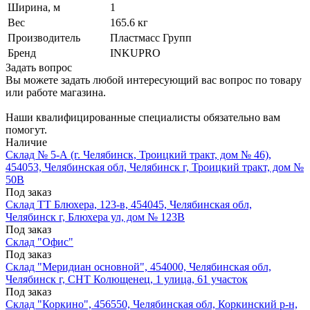
Ширина, м
1
Вес
165.6 кг
Производитель
Пластмасс Групп
Бренд
INKUPRO
Задать вопрос
Вы можете задать любой интересующий вас вопрос по товару
или работе магазина.
Наши квалифицированные специалисты обязательно вам
помогут.
Наличие
Склад № 5-А (г. Челябинск, Троицкий тракт, дом № 46),
454053, Челябинская обл, Челябинск г, Троицкий тракт, дом №
50В
Под заказ
Склад ТТ Блюхера, 123-в, 454045, Челябинская обл,
Челябинск г, Блюхера ул, дом № 123В
Под заказ
Склад "Офис"
Под заказ
Склад "Меридиан основной", 454000, Челябинская обл,
Челябинск г, СНТ Колющенец, 1 улица, 61 участок
Под заказ
Склад "Коркино", 456550, Челябинская обл, Коркинский р-н,