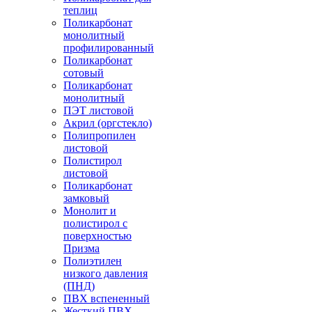
теплиц
Поликарбонат
монолитный
профилированный
Поликарбонат
сотовый
Поликарбонат
монолитный
ПЭТ листовой
Акрил (оргстекло)
Полипропилен
листовой
Полистирол
листовой
Поликарбонат
замковый
Монолит и
полистирол с
поверхностью
Призма
Полиэтилен
низкого давления
(ПНД)
ПВХ вспененный
Жесткий ПВХ