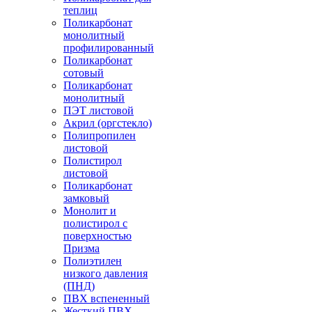
теплиц
Поликарбонат
монолитный
профилированный
Поликарбонат
сотовый
Поликарбонат
монолитный
ПЭТ листовой
Акрил (оргстекло)
Полипропилен
листовой
Полистирол
листовой
Поликарбонат
замковый
Монолит и
полистирол с
поверхностью
Призма
Полиэтилен
низкого давления
(ПНД)
ПВХ вспененный
Жесткий ПВХ