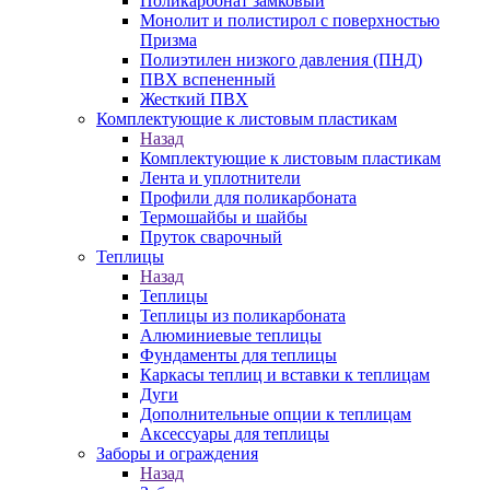
Поликарбонат замковый
Монолит и полистирол с поверхностью
Призма
Полиэтилен низкого давления (ПНД)
ПВХ вспененный
Жесткий ПВХ
Комплектующие к листовым пластикам
Назад
Комплектующие к листовым пластикам
Лента и уплотнители
Профили для поликарбоната
Термошайбы и шайбы
Пруток сварочный
Теплицы
Назад
Теплицы
Теплицы из поликарбоната
Алюминиевые теплицы
Фундаменты для теплицы
Каркасы теплиц и вставки к теплицам
Дуги
Дополнительные опции к теплицам
Аксессуары для теплицы
Заборы и ограждения
Назад