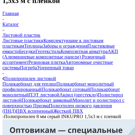
1,5х3 м с пленкой
Главная
-
Каталог
-
Листовой пластик
Листовые пластики
Комплектующие к листовым
пластикам
Теплицы
Заборы и ограждения
Пластиковые
емкости
Беседки
Геотекстиль
Композитная арматура
АКП
(Алюминиевые композитные панели)
Розничный
ассортимент
Резиновая плитка
Автономные очистные
системы
Погреба
Уцененный товар
-
Полипропилен листовой
Поликарбонат для теплиц
Поликарбонат монолитный
профилированный
Поликарбонат сотовый
Поликарбонат
монолитный
ПЭТ листовой
Акрил (оргстекло)
Полистирол
листовой
Поликарбонат замковый
Монолит и полистирол с
поверхностью Призма
Полиэтилен низкого давления
(ПНД)
ПВХ вспененный
Жесткий ПВХ
-
Полипропилен 8 мм серый INKUPRO 1,5х3 м с пленкой