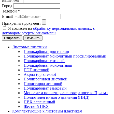
Ваше имя
*
Город
Телефон
*
E-mail
Прикрепить документ
Я согласен на
обработку персональных данных
,
с
договором оферты ознакомлен
Отменить
Листовые пластики
Поликарбонат для теплиц
Поликарбонат монолитный профилированный
Поликарбонат сотовый
Поликарбонат монолитный
ПЭТ листовой
Акрил (оргстекло)
Полипропилен листовой
Полистирол листовой
Поликарбонат замковый
Монолит и полистирол с поверхностью Призма
Полиэтилен низкого давления (ПНД)
ПВХ вспененный
Жесткий ПВХ
Комплектующие к листовым пластикам