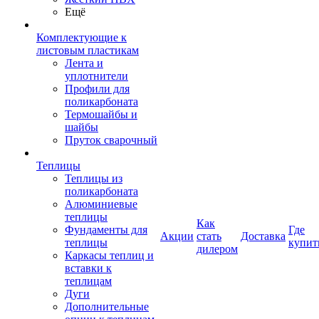
Ещё
Комплектующие к
листовым пластикам
Лента и
уплотнители
Профили для
поликарбоната
Термошайбы и
шайбы
Пруток сварочный
Теплицы
Теплицы из
поликарбоната
Алюминиевые
теплицы
Как
Фундаменты для
Где
Акции
стать
Доставка
теплицы
купит
дилером
Каркасы теплиц и
вставки к
теплицам
Дуги
Дополнительные