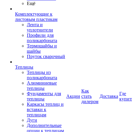
Ещё
Комплектующие к
листовым пластикам
Лента и
уплотнители
Профили для
поликарбоната
Термошайбы и
шайбы
Пруток сварочный
Теплицы
Теплицы из
поликарбоната
Алюминиевые
теплицы
Как
Фундаменты для
Где
Акции
стать
Доставка
теплицы
купит
дилером
Каркасы теплиц и
вставки к
теплицам
Дуги
Дополнительные
опции к теплицам