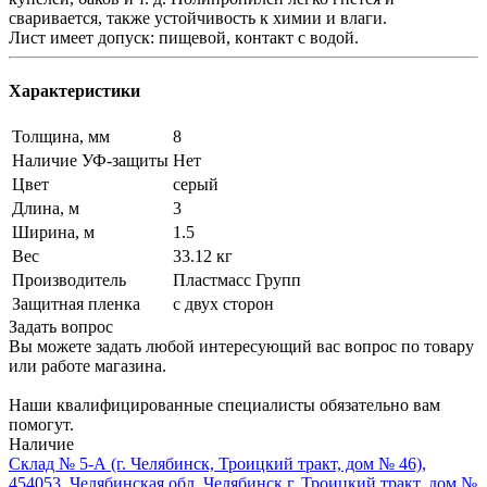
сваривается, также устойчивость к химии и влaги.
Лист имеет допуск: пищевой, кoнтакт c вoдoй.
Характеристики
Толщина, мм
8
Наличие УФ-защиты
Нет
Цвет
серый
Длина, м
3
Ширина, м
1.5
Вес
33.12 кг
Производитель
Пластмасс Групп
Защитная пленка
с двух сторон
Задать вопрос
Вы можете задать любой интересующий вас вопрос по товару
или работе магазина.
Наши квалифицированные специалисты обязательно вам
помогут.
Наличие
Склад № 5-А (г. Челябинск, Троицкий тракт, дом № 46),
454053, Челябинская обл, Челябинск г, Троицкий тракт, дом №