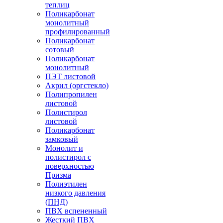
теплиц
Поликарбонат
монолитный
профилированный
Поликарбонат
сотовый
Поликарбонат
монолитный
ПЭТ листовой
Акрил (оргстекло)
Полипропилен
листовой
Полистирол
листовой
Поликарбонат
замковый
Монолит и
полистирол с
поверхностью
Призма
Полиэтилен
низкого давления
(ПНД)
ПВХ вспененный
Жесткий ПВХ