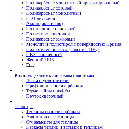
Поликарбонат монолитный профилированный
Поликарбонат сотовый
Поликарбонат монолитный
ПЭТ листовой
Акрил (оргстекло)
Полипропилен листовой
Полистирол листовой
Поликарбонат замковый
Монолит и полистирол с поверхностью Призма
Полиэтилен низкого давления (ПНД)
ПВХ вспененный
Жесткий ПВХ
Ещё
Комплектующие к листовым пластикам
Лента и уплотнители
Профили для поликарбоната
Термошайбы и шайбы
Пруток сварочный
Теплицы
Теплицы из поликарбоната
Алюминиевые теплицы
Фундаменты для теплицы
Каркасы теплиц и вставки к теплицам