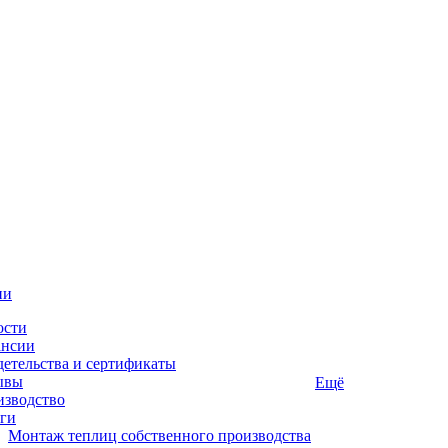
ии
ости
ансии
етельства и сертификаты
ывы
Ещё
изводство
ги
Монтаж теплиц собственного производства