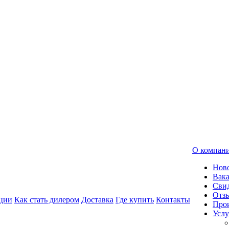
О компан
Нов
Вак
Свид
Отз
ции
Как стать дилером
Доставка
Где купить
Контакты
Про
Услу