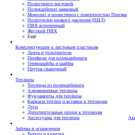
Полистирол листовой
Поликарбонат замковый
Монолит и полистирол с поверхностью Призма
Полиэтилен низкого давления (ПНД)
ПВХ вспененный
Жесткий ПВХ
Ещё
Комплектующие к листовым пластикам
Лента и уплотнители
Профили для поликарбоната
Термошайбы и шайбы
Пруток сварочный
Теплицы
Теплицы из поликарбоната
Алюминиевые теплицы
Фундаменты для теплицы
Каркасы теплиц и вставки к теплицам
Дуги
Дополнительные опции к теплицам
Аксессуары для теплицы
Ак
Заборы и ограждения
Ворота и калитки