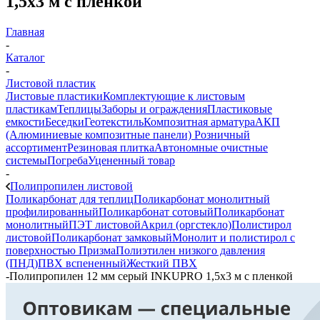
1,5х3 м с пленкой
Главная
-
Каталог
-
Листовой пластик
Листовые пластики
Комплектующие к листовым
пластикам
Теплицы
Заборы и ограждения
Пластиковые
емкости
Беседки
Геотекстиль
Композитная арматура
АКП
(Алюминиевые композитные панели)
Розничный
ассортимент
Резиновая плитка
Автономные очистные
системы
Погреба
Уцененный товар
-
Полипропилен листовой
Поликарбонат для теплиц
Поликарбонат монолитный
профилированный
Поликарбонат сотовый
Поликарбонат
монолитный
ПЭТ листовой
Акрил (оргстекло)
Полистирол
листовой
Поликарбонат замковый
Монолит и полистирол с
поверхностью Призма
Полиэтилен низкого давления
(ПНД)
ПВХ вспененный
Жесткий ПВХ
-
Полипропилен 12 мм серый INKUPRO 1,5х3 м с пленкой