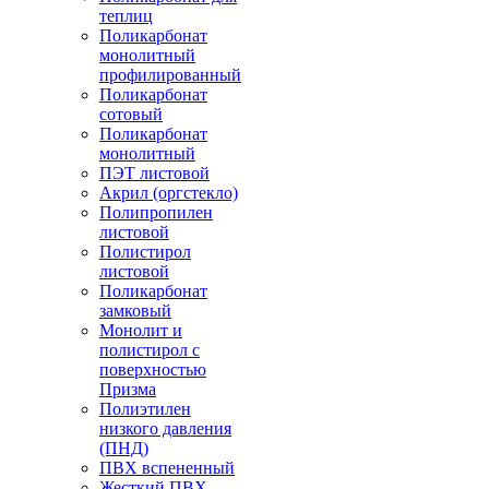
теплиц
Поликарбонат
монолитный
профилированный
Поликарбонат
сотовый
Поликарбонат
монолитный
ПЭТ листовой
Акрил (оргстекло)
Полипропилен
листовой
Полистирол
листовой
Поликарбонат
замковый
Монолит и
полистирол с
поверхностью
Призма
Полиэтилен
низкого давления
(ПНД)
ПВХ вспененный
Жесткий ПВХ