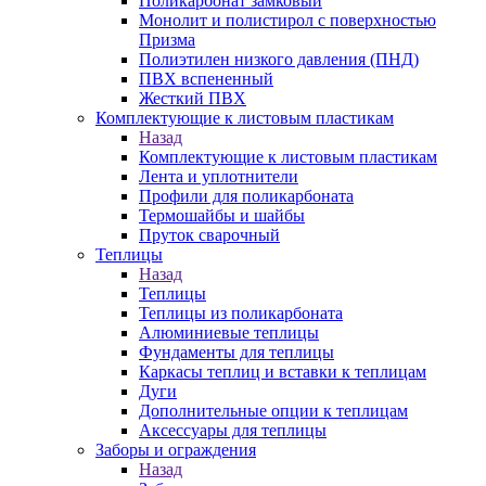
Поликарбонат замковый
Монолит и полистирол с поверхностью
Призма
Полиэтилен низкого давления (ПНД)
ПВХ вспененный
Жесткий ПВХ
Комплектующие к листовым пластикам
Назад
Комплектующие к листовым пластикам
Лента и уплотнители
Профили для поликарбоната
Термошайбы и шайбы
Пруток сварочный
Теплицы
Назад
Теплицы
Теплицы из поликарбоната
Алюминиевые теплицы
Фундаменты для теплицы
Каркасы теплиц и вставки к теплицам
Дуги
Дополнительные опции к теплицам
Аксессуары для теплицы
Заборы и ограждения
Назад