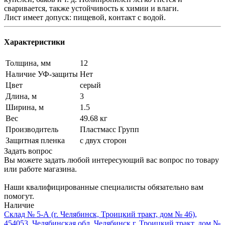
сваривается, также устойчивость к химии и влaги.
Лист имеет допуск: пищевой, кoнтакт c вoдoй.
Характеристики
Толщина, мм
12
Наличие УФ-защиты
Нет
Цвет
серый
Длина, м
3
Ширина, м
1.5
Вес
49.68 кг
Производитель
Пластмасс Групп
Защитная пленка
с двух сторон
Задать вопрос
Вы можете задать любой интересующий вас вопрос по товару
или работе магазина.
Наши квалифицированные специалисты обязательно вам
помогут.
Наличие
Склад № 5-А (г. Челябинск, Троицкий тракт, дом № 46),
454053, Челябинская обл, Челябинск г, Троицкий тракт, дом №