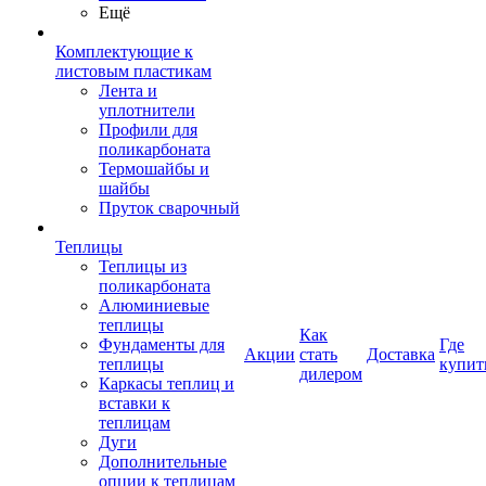
Ещё
Комплектующие к
листовым пластикам
Лента и
уплотнители
Профили для
поликарбоната
Термошайбы и
шайбы
Пруток сварочный
Теплицы
Теплицы из
поликарбоната
Алюминиевые
теплицы
Как
Фундаменты для
Где
Акции
стать
Доставка
теплицы
купит
дилером
Каркасы теплиц и
вставки к
теплицам
Дуги
Дополнительные
опции к теплицам