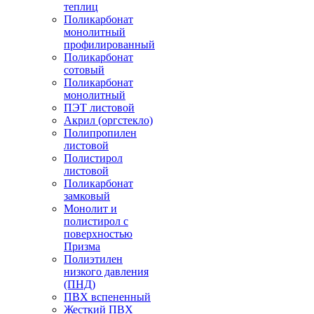
теплиц
Поликарбонат
монолитный
профилированный
Поликарбонат
сотовый
Поликарбонат
монолитный
ПЭТ листовой
Акрил (оргстекло)
Полипропилен
листовой
Полистирол
листовой
Поликарбонат
замковый
Монолит и
полистирол с
поверхностью
Призма
Полиэтилен
низкого давления
(ПНД)
ПВХ вспененный
Жесткий ПВХ