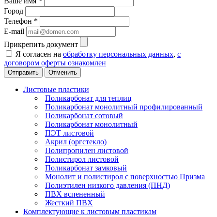
Ваше имя
*
Город
Телефон
*
E-mail
Прикрепить документ
Я согласен на
обработку персональных данных
,
с
договором оферты ознакомлен
Отменить
Листовые пластики
Поликарбонат для теплиц
Поликарбонат монолитный профилированный
Поликарбонат сотовый
Поликарбонат монолитный
ПЭТ листовой
Акрил (оргстекло)
Полипропилен листовой
Полистирол листовой
Поликарбонат замковый
Монолит и полистирол с поверхностью Призма
Полиэтилен низкого давления (ПНД)
ПВХ вспененный
Жесткий ПВХ
Комплектующие к листовым пластикам