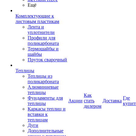
Ещё
Комплектующие к
листовым пластикам
Лента и
уплотнители
Профили для
поликарбоната
Термошайбы и
шайбы
Пруток сварочный
Теплицы
Теплицы из
поликарбоната
Алюминиевые
теплицы
Как
Фундаменты для
Где
Акции
стать
Доставка
теплицы
купит
дилером
Каркасы теплиц и
вставки к
теплицам
Дуги
Дополнительные