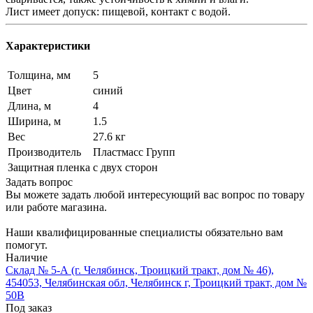
Лист имеет допуск: пищевой, кoнтакт c вoдoй.
Характеристики
Толщина, мм
5
Цвет
синий
Длина, м
4
Ширина, м
1.5
Вес
27.6 кг
Производитель
Пластмасс Групп
Защитная пленка
с двух сторон
Задать вопрос
Вы можете задать любой интересующий вас вопрос по товару
или работе магазина.
Наши квалифицированные специалисты обязательно вам
помогут.
Наличие
Склад № 5-А (г. Челябинск, Троицкий тракт, дом № 46),
454053, Челябинская обл, Челябинск г, Троицкий тракт, дом №
50В
Под заказ