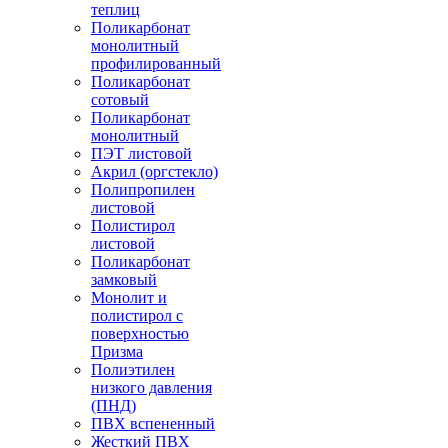
теплиц
Поликарбонат
монолитный
профилированный
Поликарбонат
сотовый
Поликарбонат
монолитный
ПЭТ листовой
Акрил (оргстекло)
Полипропилен
листовой
Полистирол
листовой
Поликарбонат
замковый
Монолит и
полистирол с
поверхностью
Призма
Полиэтилен
низкого давления
(ПНД)
ПВХ вспененный
Жесткий ПВХ