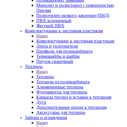
Поликарбонат замковый
Монолит и полистирол с поверхностью
Призма
Полиэтилен низкого давления (ПНД)
ПВХ вспененный
Жесткий ПВХ
Комплектующие к листовым пластикам
Назад
Комплектующие к листовым пластикам
Лента и уплотнители
Профили для поликарбоната
Термошайбы и шайбы
Пруток сварочный
Теплицы
Назад
Теплицы
Теплицы из поликарбоната
Алюминиевые теплицы
Фундаменты для теплицы
Каркасы теплиц и вставки к теплицам
Дуги
Дополнительные опции к теплицам
Аксессуары для теплицы
Заборы и ограждения
Назад