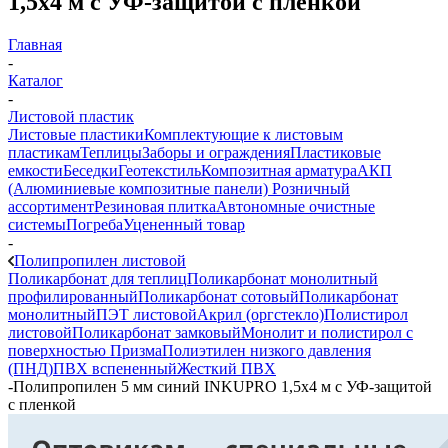
1,5х4 м с УФ-защитой с пленкой
Главная
-
Каталог
-
Листовой пластик
Листовые пластики
Комплектующие к листовым
пластикам
Теплицы
Заборы и ограждения
Пластиковые
емкости
Беседки
Геотекстиль
Композитная арматура
АКП
(Алюминиевые композитные панели)
Розничный
ассортимент
Резиновая плитка
Автономные очистные
системы
Погреба
Уцененный товар
-
Полипропилен листовой
Поликарбонат для теплиц
Поликарбонат монолитный
профилированный
Поликарбонат сотовый
Поликарбонат
монолитный
ПЭТ листовой
Акрил (оргстекло)
Полистирол
листовой
Поликарбонат замковый
Монолит и полистирол с
поверхностью Призма
Полиэтилен низкого давления
(ПНД)
ПВХ вспененный
Жесткий ПВХ
-
Полипропилен 5 мм синий INKUPRO 1,5х4 м с УФ-защитой
с пленкой