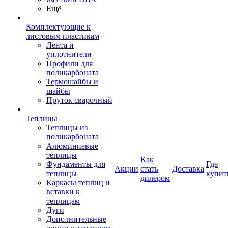
Ещё
Комплектующие к
листовым пластикам
Лента и
уплотнители
Профили для
поликарбоната
Термошайбы и
шайбы
Пруток сварочный
Теплицы
Теплицы из
поликарбоната
Алюминиевые
теплицы
Как
Фундаменты для
Где
Акции
стать
Доставка
теплицы
купит
дилером
Каркасы теплиц и
вставки к
теплицам
Дуги
Дополнительные