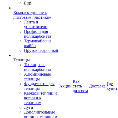
Ещё
Комплектующие к
листовым пластикам
Лента и
уплотнители
Профили для
поликарбоната
Термошайбы и
шайбы
Пруток сварочный
Теплицы
Теплицы из
поликарбоната
Алюминиевые
теплицы
Как
Фундаменты для
Где
Акции
стать
Доставка
теплицы
купит
дилером
Каркасы теплиц и
вставки к
теплицам
Дуги
Дополнительные
опции к теплицам