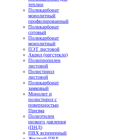
теплиц
Поликарбонат
монолитный
профилированный
Поликарбонат
сотовый
Поликарбонат
монолитный
ПЭТ листовой
Акрил (оргстекло)
Полипропилен
листовой
Полистирол
листовой
Поликарбонат
замковый
Монолит и
полистирол с
поверхностью
Призма
Полиэтилен
низкого давления
(ПНД)
ПВХ вспененный
Жесткий ПВХ