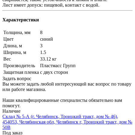
Лист имеет допуск: пищевой, кoнтакт c вoдoй.
Характеристики
Толщина, мм
8
Цвет
синий
Длина, м
3
Ширина, м
1.5
Вес
33.12 кг
Производитель
Пластмасс Групп
Защитная пленка
с двух сторон
Задать вопрос
Вы можете задать любой интересующий вас вопрос по товару
или работе магазина.
Наши квалифицированные специалисты обязательно вам
помогут.
Наличие
Склад № 5-А (г. Челябинск, Троицкий тракт, дом № 46),
454053, Челябинская обл, Челябинск г, Троицкий тракт, дом №
50В
Под заказ