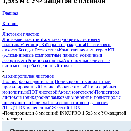
1,5х3 м с УФ-защитой с пленкой
Главная
-
Каталог
-
Листовой пластик
Листовые пластики
Комплектующие к листовым
пластикам
Теплицы
Заборы и ограждения
Пластиковые
емкости
Беседки
Геотекстиль
Композитная арматура
АКП
(Алюминиевые композитные панели)
Розничный
ассортимент
Резиновая плитка
Автономные очистные
системы
Погреба
Уцененный товар
-
Полипропилен листовой
Поликарбонат для теплиц
Поликарбонат монолитный
профилированный
Поликарбонат сотовый
Поликарбонат
монолитный
ПЭТ листовой
Акрил (оргстекло)
Полистирол
листовой
Поликарбонат замковый
Монолит и полистирол с
поверхностью Призма
Полиэтилен низкого давления
(ПНД)
ПВХ вспененный
Жесткий ПВХ
-
Полипропилен 8 мм синий INKUPRO 1,5х3 м с УФ-защитой
с пленкой