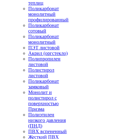
теплиц
Поликарбонат
монолитный
профилированный
Поликарбонат
сотовый
Поликарбонат
монолитный
ПЭТ листовой
Акрил (оргстекло)
Полипропилен
листовой
Полистирол
листовой
Поликарбонат
замковый
Монолит и
полистирол с
поверхностью
Призма
Полиэтилен
низкого давления
(ПНД)
ПВХ вспененный
Жесткий ПВХ