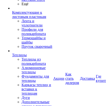
Ещё
Комплектующие к
листовым пластикам
Лента и
уплотнители
Профили для
поликарбоната
Термошайбы и
шайбы
Пруток сварочный
Теплицы
Теплицы из
поликарбоната
Алюминиевые
теплицы
Как
Фундаменты для
Где
Акции
стать
Доставка
теплицы
купит
дилером
Каркасы теплиц и
вставки к
теплицам
Дуги
Дополнительные