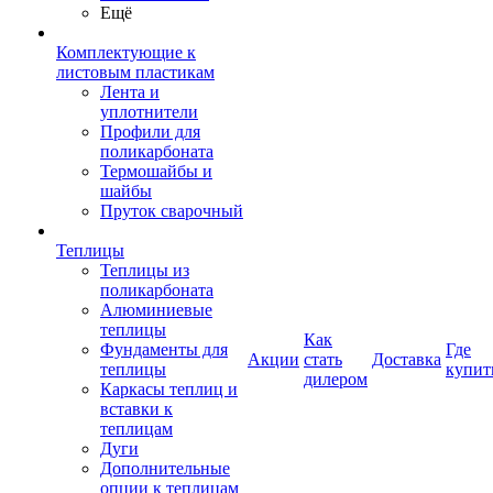
Ещё
Комплектующие к
листовым пластикам
Лента и
уплотнители
Профили для
поликарбоната
Термошайбы и
шайбы
Пруток сварочный
Теплицы
Теплицы из
поликарбоната
Алюминиевые
теплицы
Как
Фундаменты для
Где
Акции
стать
Доставка
теплицы
купит
дилером
Каркасы теплиц и
вставки к
теплицам
Дуги
Дополнительные
опции к теплицам