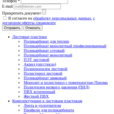
Телефон
*
E-mail
Прикрепить документ
Я согласен на
обработку персональных данных
,
с
договором оферты ознакомлен
Отменить
Листовые пластики
Поликарбонат для теплиц
Поликарбонат монолитный профилированный
Поликарбонат сотовый
Поликарбонат монолитный
ПЭТ листовой
Акрил (оргстекло)
Полипропилен листовой
Полистирол листовой
Поликарбонат замковый
Монолит и полистирол с поверхностью Призма
Полиэтилен низкого давления (ПНД)
ПВХ вспененный
Жесткий ПВХ
Комплектующие к листовым пластикам
Лента и уплотнители
Профили для поликарбоната