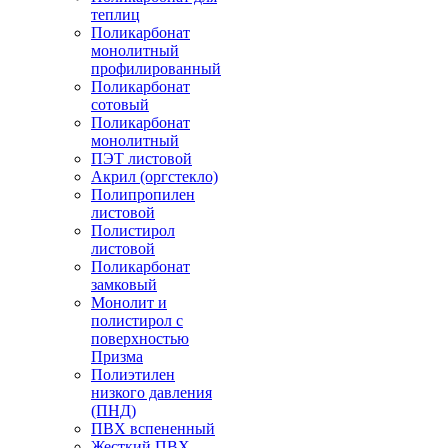
теплиц
Поликарбонат
монолитный
профилированный
Поликарбонат
сотовый
Поликарбонат
монолитный
ПЭТ листовой
Акрил (оргстекло)
Полипропилен
листовой
Полистирол
листовой
Поликарбонат
замковый
Монолит и
полистирол с
поверхностью
Призма
Полиэтилен
низкого давления
(ПНД)
ПВХ вспененный
Жесткий ПВХ