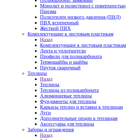
Поликарбонат замковый
Монолит и полистирол с поверхностью
Призма
Полиэтилен низкого давления (ПНД)
ПВХ вспененный
Жесткий ПВХ
Комплектующие к листовым пластикам
Назад
Комплектующие к листовым пластикам
Лента и уплотнители
Профили для поликарбоната
Термошайбы и шайбы
Пруток сварочный
Теплицы
Назад
Теплицы
Теплицы из поликарбоната
Алюминиевые теплицы
Фундаменты для теплицы
Каркасы теплиц и вставки к теплицам
Дуги
Дополнительные опции к теплицам
Аксессуары для теплицы
Заборы и ограждения
Назад