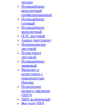
теплиц
Поликарбонат
монолитный
профилированный
Поликарбонат
сотовый
Поликарбонат
монолитный
ПЭТ листовой
Акрил (оргстекло)
Полипропилен
листовой
Полистирол
листовой
Поликарбонат
замковый
Монолит и
полистирол с
поверхностью
Призма
Полиэтилен
низкого давления
(ПНД)
ПВХ вспененный
Жесткий ПВХ