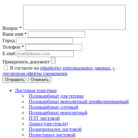
Вопрос
*
Ваше имя
*
Город
Телефон
*
E-mail
Прикрепить документ
Я согласен на
обработку персональных данных
,
с
договором оферты ознакомлен
Отменить
Листовые пластики
Поликарбонат для теплиц
Поликарбонат монолитный профилированный
Поликарбонат сотовый
Поликарбонат монолитный
ПЭТ листовой
Акрил (оргстекло)
Полипропилен листовой
Полистирол листовой