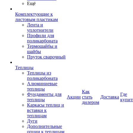
Ещё
Комплектующие к
листовым пластикам
Лента и
уплотнители
Профили для
поликарбоната
Термошайбы и
шайбы
Пруток сварочный
Теплицы
Теплицы из
поликарбоната
Алюминиевые
теплицы
Как
Фундаменты для
Где
Акции
стать
Доставка
теплицы
купит
дилером
Каркасы теплиц и
вставки к
теплицам
Дуги
Дополнительные
опции к теплицам