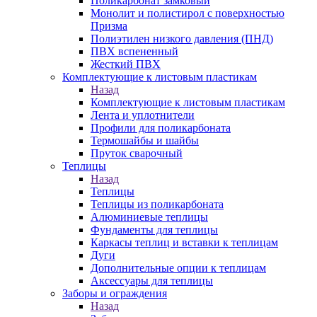
Поликарбонат замковый
Монолит и полистирол с поверхностью
Призма
Полиэтилен низкого давления (ПНД)
ПВХ вспененный
Жесткий ПВХ
Комплектующие к листовым пластикам
Назад
Комплектующие к листовым пластикам
Лента и уплотнители
Профили для поликарбоната
Термошайбы и шайбы
Пруток сварочный
Теплицы
Назад
Теплицы
Теплицы из поликарбоната
Алюминиевые теплицы
Фундаменты для теплицы
Каркасы теплиц и вставки к теплицам
Дуги
Дополнительные опции к теплицам
Аксессуары для теплицы
Заборы и ограждения
Назад