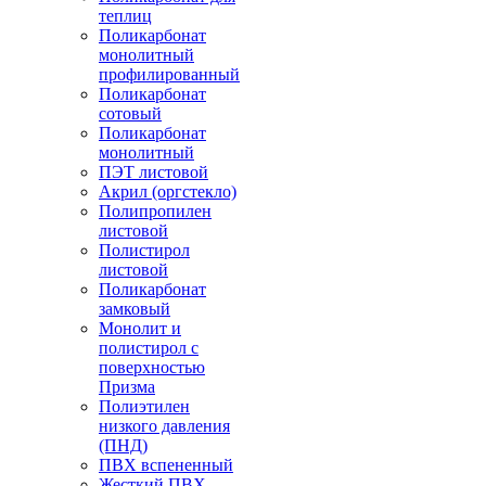
теплиц
Поликарбонат
монолитный
профилированный
Поликарбонат
сотовый
Поликарбонат
монолитный
ПЭТ листовой
Акрил (оргстекло)
Полипропилен
листовой
Полистирол
листовой
Поликарбонат
замковый
Монолит и
полистирол с
поверхностью
Призма
Полиэтилен
низкого давления
(ПНД)
ПВХ вспененный
Жесткий ПВХ