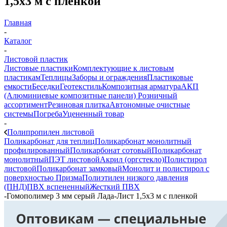
1,5х3 м с пленкой
Главная
-
Каталог
-
Листовой пластик
Листовые пластики
Комплектующие к листовым
пластикам
Теплицы
Заборы и ограждения
Пластиковые
емкости
Беседки
Геотекстиль
Композитная арматура
АКП
(Алюминиевые композитные панели)
Розничный
ассортимент
Резиновая плитка
Автономные очистные
системы
Погреба
Уцененный товар
-
Полипропилен листовой
Поликарбонат для теплиц
Поликарбонат монолитный
профилированный
Поликарбонат сотовый
Поликарбонат
монолитный
ПЭТ листовой
Акрил (оргстекло)
Полистирол
листовой
Поликарбонат замковый
Монолит и полистирол с
поверхностью Призма
Полиэтилен низкого давления
(ПНД)
ПВХ вспененный
Жесткий ПВХ
-
Гомополимер 3 мм серый Лада-Лист 1,5х3 м с пленкой