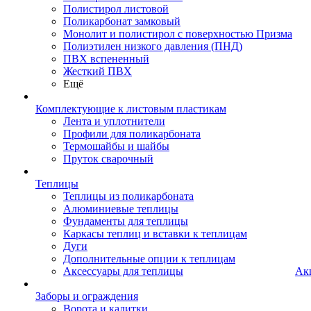
Полистирол листовой
Поликарбонат замковый
Монолит и полистирол с поверхностью Призма
Полиэтилен низкого давления (ПНД)
ПВХ вспененный
Жесткий ПВХ
Ещё
Комплектующие к листовым пластикам
Лента и уплотнители
Профили для поликарбоната
Термошайбы и шайбы
Пруток сварочный
Теплицы
Теплицы из поликарбоната
Алюминиевые теплицы
Фундаменты для теплицы
Каркасы теплиц и вставки к теплицам
Дуги
Дополнительные опции к теплицам
Аксессуары для теплицы
Ак
Заборы и ограждения
Ворота и калитки