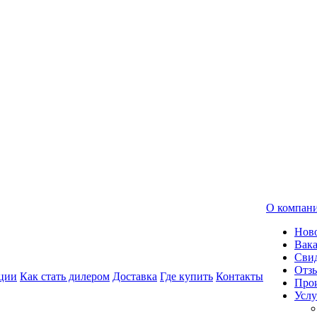
О компан
Нов
Вак
Свид
Отз
ции
Как стать дилером
Доставка
Где купить
Контакты
Про
Услу