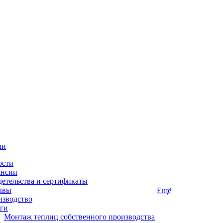
ии
ости
ансии
етельства и сертификаты
ывы
Ещё
изводство
ги
Монтаж теплиц собственного производства