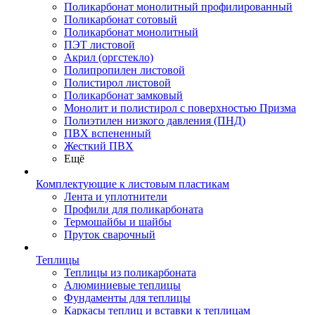
Поликарбонат монолитный профилированный
Поликарбонат сотовый
Поликарбонат монолитный
ПЭТ листовой
Акрил (оргстекло)
Полипропилен листовой
Полистирол листовой
Поликарбонат замковый
Монолит и полистирол с поверхностью Призма
Полиэтилен низкого давления (ПНД)
ПВХ вспененный
Жесткий ПВХ
Ещё
Комплектующие к листовым пластикам
Лента и уплотнители
Профили для поликарбоната
Термошайбы и шайбы
Пруток сварочный
Теплицы
Теплицы из поликарбоната
Алюминиевые теплицы
Фундаменты для теплицы
Каркасы теплиц и вставки к теплицам