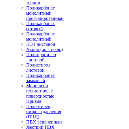
теплиц
Поликарбонат
монолитный
профилированный
Поликарбонат
сотовый
Поликарбонат
монолитный
ПЭТ листовой
Акрил (оргстекло)
Полипропилен
листовой
Полистирол
листовой
Поликарбонат
замковый
Монолит и
полистирол с
поверхностью
Призма
Полиэтилен
низкого давления
(ПНД)
ПВХ вспененный
Жесткий ПВХ