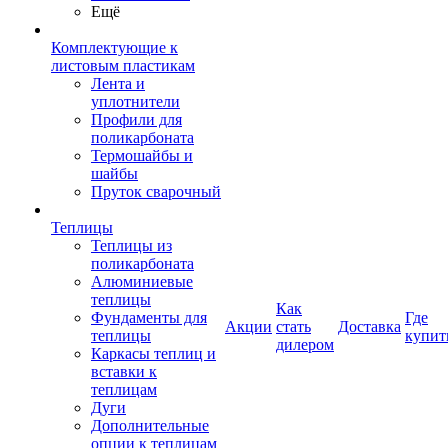
Ещё
Комплектующие к
листовым пластикам
Лента и
уплотнители
Профили для
поликарбоната
Термошайбы и
шайбы
Пруток сварочный
Теплицы
Теплицы из
поликарбоната
Алюминиевые
теплицы
Как
Фундаменты для
Где
Акции
стать
Доставка
теплицы
купит
дилером
Каркасы теплиц и
вставки к
теплицам
Дуги
Дополнительные
опции к теплицам