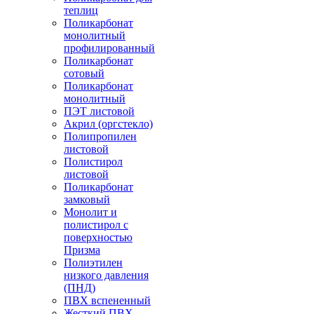
теплиц
Поликарбонат
монолитный
профилированный
Поликарбонат
сотовый
Поликарбонат
монолитный
ПЭТ листовой
Акрил (оргстекло)
Полипропилен
листовой
Полистирол
листовой
Поликарбонат
замковый
Монолит и
полистирол с
поверхностью
Призма
Полиэтилен
низкого давления
(ПНД)
ПВХ вспененный
Жесткий ПВХ