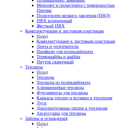
Поликарбонат замковый
Монолит и полистирол с поверхностью
Призма
Полиэтилен низкого давления (ПНД)
ПВХ вспененный
Жесткий ПВХ
Комплектующие к листовым пластикам
Назад
Комплектующие к листовым пластикам
Лента и уплотнители
Профили для поликарбоната
Термошайбы и шайбы
Пруток сварочный
Теплицы
Назад
Теплицы
Теплицы из поликарбоната
Алюминиевые теплицы
Фундаменты для теплицы
Каркасы теплиц и вставки к теплицам
Дуги
Дополнительные опции к теплицам
Аксессуары для теплицы
Заборы и ограждения
Назад