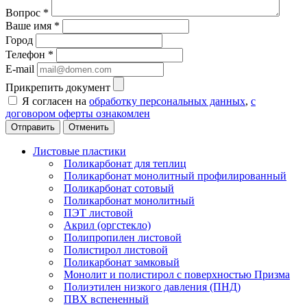
Вопрос
*
Ваше имя
*
Город
Телефон
*
E-mail
Прикрепить документ
Я согласен на
обработку персональных данных
,
с
договором оферты ознакомлен
Отменить
Листовые пластики
Поликарбонат для теплиц
Поликарбонат монолитный профилированный
Поликарбонат сотовый
Поликарбонат монолитный
ПЭТ листовой
Акрил (оргстекло)
Полипропилен листовой
Полистирол листовой
Поликарбонат замковый
Монолит и полистирол с поверхностью Призма
Полиэтилен низкого давления (ПНД)
ПВХ вспененный