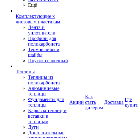
Ещё
Комплектующие к
листовым пластикам
Лента и
уплотнители
Профили для
поликарбоната
Термошайбы и
шайбы
Пруток сварочный
Теплицы
Теплицы из
поликарбоната
Алюминиевые
теплицы
Как
Фундаменты для
Где
Акции
стать
Доставка
теплицы
купит
дилером
Каркасы теплиц и
вставки к
теплицам
Дуги
Дополнительные