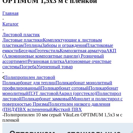
OPTIMUM 1,5х3 м с пленкой
Главная
-
Каталог
-
Листовой пластик
Листовые пластики
Комплектующие к листовым
пластикам
Теплицы
Заборы и ограждения
Пластиковые
емкости
Беседки
Геотекстиль
Композитная арматура
АКП
(Алюминиевые композитные панели)
Розничный
ассортимент
Резиновая плитка
Автономные очистные
системы
Погреба
Уцененный товар
-
Полипропилен листовой
Поликарбонат для теплиц
Поликарбонат монолитный
профилированный
Поликарбонат сотовый
Поликарбонат
монолитный
ПЭТ листовой
Акрил (оргстекло)
Полистирол
листовой
Поликарбонат замковый
Монолит и полистирол с
поверхностью Призма
Полиэтилен низкого давления
(ПНД)
ПВХ вспененный
Жесткий ПВХ
-
Полипропилен 10 мм серый VikuLen OPTIMUM 1,5х3 м с
пленкой