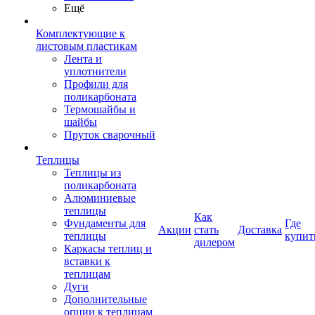
Ещё
Комплектующие к
листовым пластикам
Лента и
уплотнители
Профили для
поликарбоната
Термошайбы и
шайбы
Пруток сварочный
Теплицы
Теплицы из
поликарбоната
Алюминиевые
теплицы
Как
Фундаменты для
Где
Акции
стать
Доставка
теплицы
купит
дилером
Каркасы теплиц и
вставки к
теплицам
Дуги
Дополнительные
опции к теплицам