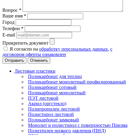
Вопрос
*
Ваше имя
*
Город
Телефон
*
E-mail
Прикрепить документ
Я согласен на
обработку персональных данных
,
с
договором оферты ознакомлен
Отменить
Листовые пластики
Поликарбонат для теплиц
Поликарбонат монолитный профилированный
Поликарбонат сотовый
Поликарбонат монолитный
ПЭТ листовой
Акрил (оргстекло)
Полипропилен листовой
Полистирол листовой
Поликарбонат замковый
Монолит и полистирол с поверхностью Призма
Полиэтилен низкого давления (ПНД)