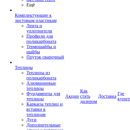
Ещё
Комплектующие к
листовым пластикам
Лента и
уплотнители
Профили для
поликарбоната
Термошайбы и
шайбы
Пруток сварочный
Теплицы
Теплицы из
поликарбоната
Алюминиевые
теплицы
Как
Фундаменты для
Где
Акции
стать
Доставка
теплицы
купит
дилером
Каркасы теплиц и
вставки к
теплицам
Дуги
Дополнительные