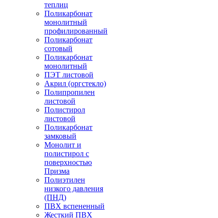
теплиц
Поликарбонат
монолитный
профилированный
Поликарбонат
сотовый
Поликарбонат
монолитный
ПЭТ листовой
Акрил (оргстекло)
Полипропилен
листовой
Полистирол
листовой
Поликарбонат
замковый
Монолит и
полистирол с
поверхностью
Призма
Полиэтилен
низкого давления
(ПНД)
ПВХ вспененный
Жесткий ПВХ