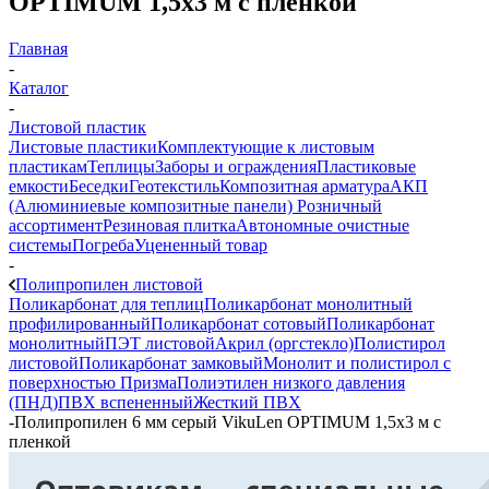
OPTIMUM 1,5х3 м с пленкой
Главная
-
Каталог
-
Листовой пластик
Листовые пластики
Комплектующие к листовым
пластикам
Теплицы
Заборы и ограждения
Пластиковые
емкости
Беседки
Геотекстиль
Композитная арматура
АКП
(Алюминиевые композитные панели)
Розничный
ассортимент
Резиновая плитка
Автономные очистные
системы
Погреба
Уцененный товар
-
Полипропилен листовой
Поликарбонат для теплиц
Поликарбонат монолитный
профилированный
Поликарбонат сотовый
Поликарбонат
монолитный
ПЭТ листовой
Акрил (оргстекло)
Полистирол
листовой
Поликарбонат замковый
Монолит и полистирол с
поверхностью Призма
Полиэтилен низкого давления
(ПНД)
ПВХ вспененный
Жесткий ПВХ
-
Полипропилен 6 мм серый VikuLen OPTIMUM 1,5х3 м с
пленкой