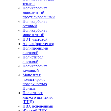
теплиц
Поликарбонат
монолитный
профилированный
Поликарбонат
сотовый
Поликарбонат
монолитный
ПЭТ листовой
Акрил (оргстекло)
Полипропилен
листовой
Полистирол
листовой
Поликарбонат
замковый
Монолит и
полистирол с
поверхностью
Призма
Полиэтилен
низкого давления
(ПНД)
ПВХ вспененный
Жесткий ПВХ