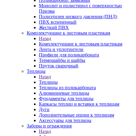
Поликарбонат замковый
Монолит и полистирол с поверхностью
Призма
Полиэтилен низкого давления (ПНД)
ПВХ вспененный
Жесткий ПВХ
Комплектующие к листовым пластикам
Назад
Комплектующие к листовым пластикам
Лента и уплотнители
Профили для поликарбоната
Термошайбы и шайбы
Пруток сварочный
Теплицы
Назад
Теплицы
Теплицы из поликарбоната
Алюминиевые теплицы
Фундаменты для теплицы
Каркасы теплиц и вставки к теплицам
Дуги
Дополнительные опции к теплицам
Аксессуары для теплицы
Заборы и ограждения
Назад