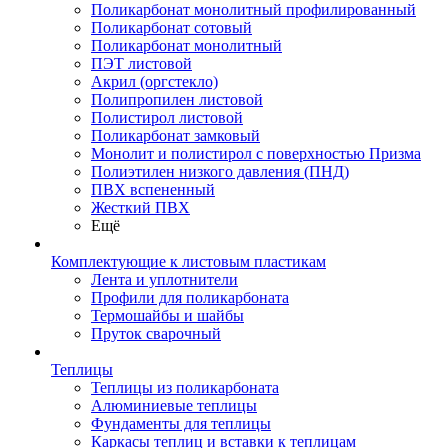
Поликарбонат монолитный профилированный
Поликарбонат сотовый
Поликарбонат монолитный
ПЭТ листовой
Акрил (оргстекло)
Полипропилен листовой
Полистирол листовой
Поликарбонат замковый
Монолит и полистирол с поверхностью Призма
Полиэтилен низкого давления (ПНД)
ПВХ вспененный
Жесткий ПВХ
Ещё
Комплектующие к листовым пластикам
Лента и уплотнители
Профили для поликарбоната
Термошайбы и шайбы
Пруток сварочный
Теплицы
Теплицы из поликарбоната
Алюминиевые теплицы
Фундаменты для теплицы
Каркасы теплиц и вставки к теплицам