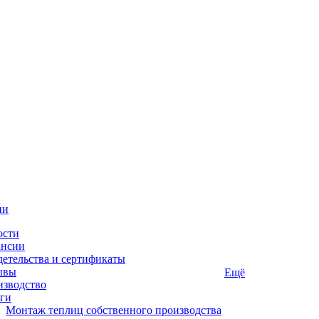
ии
ости
ансии
етельства и сертификаты
ывы
Ещё
изводство
ги
Монтаж теплиц собственного производства