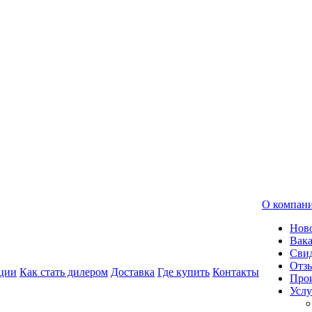
О компан
Нов
Вак
Свид
Отз
ции
Как стать дилером
Доставка
Где купить
Контакты
Про
Услу