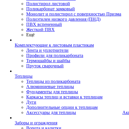
Полистирол листовой
Поликарбонат замковый
Монолит и полистирол с поверхностью Призма
Полиэтилен низкого давления (ПНД)
ПВХ вспененный
Жесткий ПВХ
Ещё
Комплектующие к листовым пластикам
Лента и уплотнители
Профили для поликарбоната
Термошайбы и шайбы
Пруток сварочный
Теплицы
Теплицы из поликарбоната
Алюминиевые теплицы
Фундаменты для теплицы
Каркасы теплиц и вставки к теплицам
Дуги
Дополнительные опции к теплицам
Аксессуары для теплицы
Ак
Заборы и ограждения
Ворота и калитки