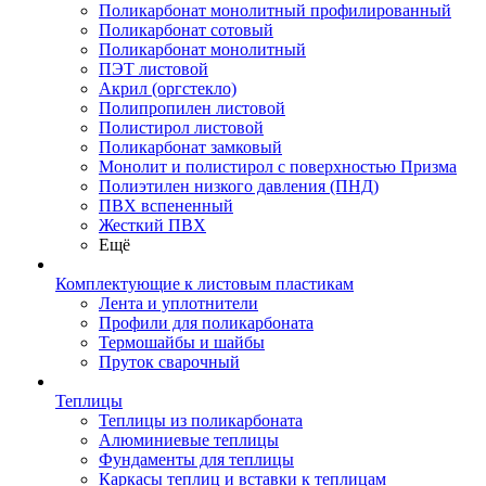
Поликарбонат монолитный профилированный
Поликарбонат сотовый
Поликарбонат монолитный
ПЭТ листовой
Акрил (оргстекло)
Полипропилен листовой
Полистирол листовой
Поликарбонат замковый
Монолит и полистирол с поверхностью Призма
Полиэтилен низкого давления (ПНД)
ПВХ вспененный
Жесткий ПВХ
Ещё
Комплектующие к листовым пластикам
Лента и уплотнители
Профили для поликарбоната
Термошайбы и шайбы
Пруток сварочный
Теплицы
Теплицы из поликарбоната
Алюминиевые теплицы
Фундаменты для теплицы
Каркасы теплиц и вставки к теплицам