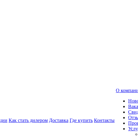
О компан
Нов
Вак
Свид
Отз
ции
Как стать дилером
Доставка
Где купить
Контакты
Про
Услу