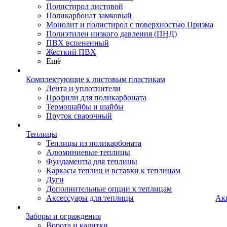
Полистирол листовой
Поликарбонат замковый
Монолит и полистирол с поверхностью Призма
Полиэтилен низкого давления (ПНД)
ПВХ вспененный
Жесткий ПВХ
Ещё
Комплектующие к листовым пластикам
Лента и уплотнители
Профили для поликарбоната
Термошайбы и шайбы
Пруток сварочный
Теплицы
Теплицы из поликарбоната
Алюминиевые теплицы
Фундаменты для теплицы
Каркасы теплиц и вставки к теплицам
Дуги
Дополнительные опции к теплицам
Аксессуары для теплицы
Ак
Заборы и ограждения
Ворота и калитки