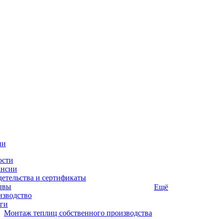
ии
ости
ансии
етельства и сертификаты
ывы
Ещё
изводство
ги
Монтаж теплиц собственного производства