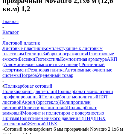
прозрачный Novattro 2,1х6 м (12,6
кв.м) 1,2
Главная
-
Каталог
-
Листовой пластик
Листовые пластики
Комплектующие к листовым
пластикам
Теплицы
Заборы и ограждения
Пластиковые
емкости
Беседки
Геотекстиль
Композитная арматура
АКП
(Алюминиевые композитные панели)
Розничный
ассортимент
Резиновая плитка
Автономные очистные
системы
Погреба
Уцененный товар
-
Поликарбонат сотовый
Поликарбонат для теплиц
Поликарбонат монолитный
профилированный
Поликарбонат монолитный
ПЭТ
листовой
Акрил (оргстекло)
Полипропилен
листовой
Полистирол листовой
Поликарбонат
замковый
Монолит и полистирол с поверхностью
Призма
Полиэтилен низкого давления (ПНД)
ПВХ
вспененный
Жесткий ПВХ
-
Сотовый поликарбонат 6 мм прозрачный Novattro 2,1х6 м