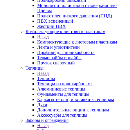
Поликарбонат замковый
Монолит и полистирол с поверхностью
Призма
Полиэтилен низкого давления (ПНД)
ПВХ вспененный
Жесткий ПВХ
Комплектующие к листовым пластикам
Назад
Комплектующие к листовым пластикам
Лента и уплотнители
Профили для поликарбоната
Термошайбы и шайбы
Пруток сварочный
Теплицы
Назад
Теплицы
Теплицы из поликарбоната
Алюминиевые теплицы
Фундаменты для теплицы
Каркасы теплиц и вставки к теплицам
Дуги
Дополнительные опции к теплицам
Аксессуары для теплицы
Заборы и ограждения
Назад