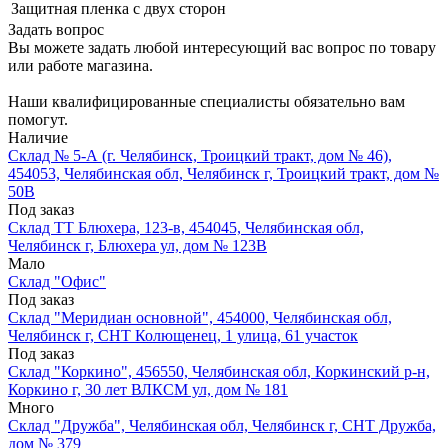
Защитная пленка
с двух сторон
Задать вопрос
Вы можете задать любой интересующий вас вопрос по товару
или работе магазина.
Наши квалифицированные специалисты обязательно вам
помогут.
Наличие
Склад № 5-А (г. Челябинск, Троицкий тракт, дом № 46),
454053, Челябинская обл, Челябинск г, Троицкий тракт, дом №
50В
Под заказ
Склад ТТ Блюхера, 123-в, 454045, Челябинская обл,
Челябинск г, Блюхера ул, дом № 123В
Мало
Склад "Офис"
Под заказ
Склад "Меридиан основной", 454000, Челябинская обл,
Челябинск г, СНТ Колющенец, 1 улица, 61 участок
Под заказ
Склад "Коркино", 456550, Челябинская обл, Коркинский р-н,
Коркино г, 30 лет ВЛКСМ ул, дом № 181
Много
Склад "Дружба", Челябинская обл, Челябинск г, СНТ Дружба,
дом № 379