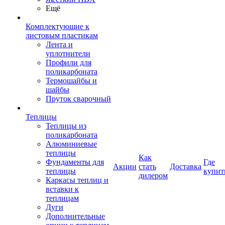
Ещё
Комплектующие к
листовым пластикам
Лента и
уплотнители
Профили для
поликарбоната
Термошайбы и
шайбы
Пруток сварочный
Теплицы
Теплицы из
поликарбоната
Алюминиевые
теплицы
Как
Фундаменты для
Где
Акции
стать
Доставка
теплицы
купит
дилером
Каркасы теплиц и
вставки к
теплицам
Дуги
Дополнительные