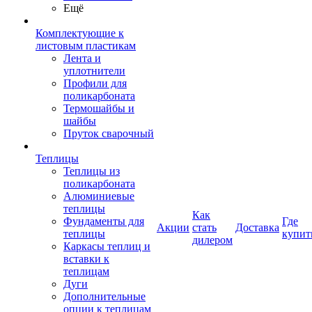
Ещё
Комплектующие к
листовым пластикам
Лента и
уплотнители
Профили для
поликарбоната
Термошайбы и
шайбы
Пруток сварочный
Теплицы
Теплицы из
поликарбоната
Алюминиевые
теплицы
Как
Фундаменты для
Где
Акции
стать
Доставка
теплицы
купит
дилером
Каркасы теплиц и
вставки к
теплицам
Дуги
Дополнительные
опции к теплицам