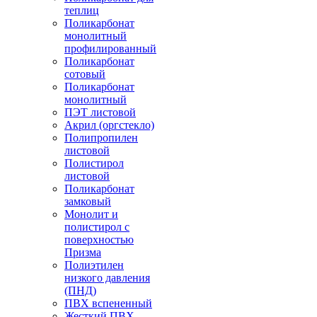
теплиц
Поликарбонат
монолитный
профилированный
Поликарбонат
сотовый
Поликарбонат
монолитный
ПЭТ листовой
Акрил (оргстекло)
Полипропилен
листовой
Полистирол
листовой
Поликарбонат
замковый
Монолит и
полистирол с
поверхностью
Призма
Полиэтилен
низкого давления
(ПНД)
ПВХ вспененный
Жесткий ПВХ