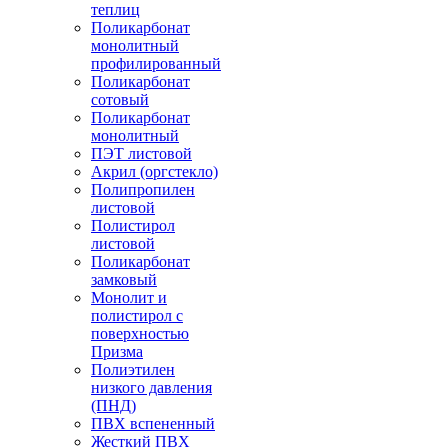
теплиц
Поликарбонат
монолитный
профилированный
Поликарбонат
сотовый
Поликарбонат
монолитный
ПЭТ листовой
Акрил (оргстекло)
Полипропилен
листовой
Полистирол
листовой
Поликарбонат
замковый
Монолит и
полистирол с
поверхностью
Призма
Полиэтилен
низкого давления
(ПНД)
ПВХ вспененный
Жесткий ПВХ