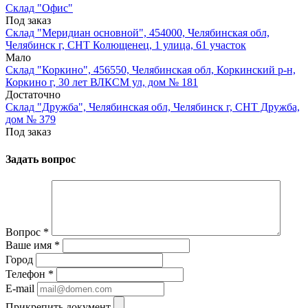
Склад "Офис"
Под заказ
Склад "Меридиан основной", 454000, Челябинская обл,
Челябинск г, СНТ Колющенец, 1 улица, 61 участок
Мало
Склад "Коркино", 456550, Челябинская обл, Коркинский р-н,
Коркино г, 30 лет ВЛКСМ ул, дом № 181
Достаточно
Склад "Дружба", Челябинская обл, Челябинск г, СНТ Дружба,
дом № 379
Под заказ
Задать вопрос
Вопрос
*
Ваше имя
*
Город
Телефон
*
E-mail
Прикрепить документ