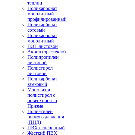
теплиц
Поликарбонат
монолитный
профилированный
Поликарбонат
сотовый
Поликарбонат
монолитный
ПЭТ листовой
Акрил (оргстекло)
Полипропилен
листовой
Полистирол
листовой
Поликарбонат
замковый
Монолит и
полистирол с
поверхностью
Призма
Полиэтилен
низкого давления
(ПНД)
ПВХ вспененный
Жесткий ПВХ