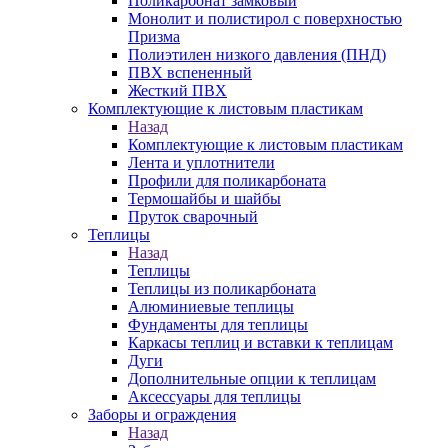
Поликарбонат замковый
Монолит и полистирол с поверхностью
Призма
Полиэтилен низкого давления (ПНД)
ПВХ вспененный
Жесткий ПВХ
Комплектующие к листовым пластикам
Назад
Комплектующие к листовым пластикам
Лента и уплотнители
Профили для поликарбоната
Термошайбы и шайбы
Пруток сварочный
Теплицы
Назад
Теплицы
Теплицы из поликарбоната
Алюминиевые теплицы
Фундаменты для теплицы
Каркасы теплиц и вставки к теплицам
Дуги
Дополнительные опции к теплицам
Аксессуары для теплицы
Заборы и ограждения
Назад