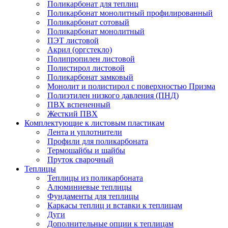
Поликарбонат для теплиц
Поликарбонат монолитный профилированный
Поликарбонат сотовый
Поликарбонат монолитный
ПЭТ листовой
Акрил (оргстекло)
Полипропилен листовой
Полистирол листовой
Поликарбонат замковый
Монолит и полистирол с поверхностью Призма
Полиэтилен низкого давления (ПНД)
ПВХ вспененный
Жесткий ПВХ
Комплектующие к листовым пластикам
Лента и уплотнители
Профили для поликарбоната
Термошайбы и шайбы
Пруток сварочный
Теплицы
Теплицы из поликарбоната
Алюминиевые теплицы
Фундаменты для теплицы
Каркасы теплиц и вставки к теплицам
Дуги
Дополнительные опции к теплицам