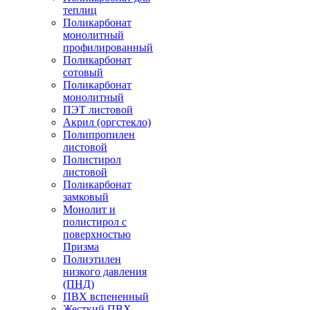
теплиц
Поликарбонат
монолитный
профилированный
Поликарбонат
сотовый
Поликарбонат
монолитный
ПЭТ листовой
Акрил (оргстекло)
Полипропилен
листовой
Полистирол
листовой
Поликарбонат
замковый
Монолит и
полистирол с
поверхностью
Призма
Полиэтилен
низкого давления
(ПНД)
ПВХ вспененный
Жесткий ПВХ