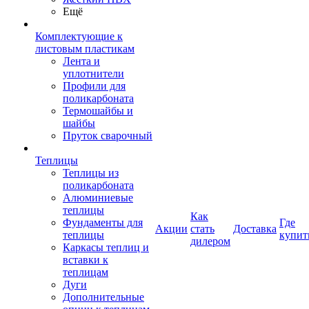
Ещё
Комплектующие к
листовым пластикам
Лента и
уплотнители
Профили для
поликарбоната
Термошайбы и
шайбы
Пруток сварочный
Теплицы
Теплицы из
поликарбоната
Алюминиевые
теплицы
Как
Фундаменты для
Где
Акции
стать
Доставка
теплицы
купит
дилером
Каркасы теплиц и
вставки к
теплицам
Дуги
Дополнительные