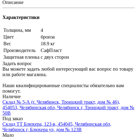
Описание
Характеристики
Толщина, мм
4
Цвет
бронза
Вес
18.9 кг
Производитель
СафПласт
Защитная пленка
с двух сторон
Задать вопрос
Вы можете задать любой интересующий вас вопрос по товару
или работе магазина.
Наши квалифицированные специалисты обязательно вам
помогут.
Наличие
Склад № 5-А (г. Челябинск, Троицкий тракт, дом № 46),
454053, Челябинская обл, Челябинск г, Троицкий тракт, дом №
50В
Под заказ
Склад ТТ Блюхера, 123-в, 454045, Челябинская обл,
Челябинск г, Блюхера ул, дом № 123В
Мало