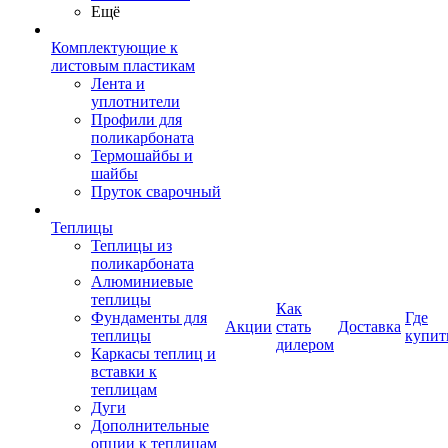
Ещё
Комплектующие к
листовым пластикам
Лента и
уплотнители
Профили для
поликарбоната
Термошайбы и
шайбы
Пруток сварочный
Теплицы
Теплицы из
поликарбоната
Алюминиевые
теплицы
Как
Фундаменты для
Где
Акции
стать
Доставка
теплицы
купит
дилером
Каркасы теплиц и
вставки к
теплицам
Дуги
Дополнительные
опции к теплицам