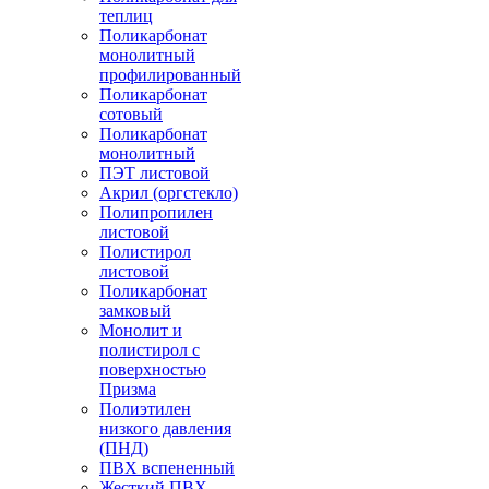
теплиц
Поликарбонат
монолитный
профилированный
Поликарбонат
сотовый
Поликарбонат
монолитный
ПЭТ листовой
Акрил (оргстекло)
Полипропилен
листовой
Полистирол
листовой
Поликарбонат
замковый
Монолит и
полистирол с
поверхностью
Призма
Полиэтилен
низкого давления
(ПНД)
ПВХ вспененный
Жесткий ПВХ