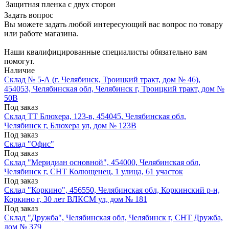
Защитная пленка
с двух сторон
Задать вопрос
Вы можете задать любой интересующий вас вопрос по товару
или работе магазина.
Наши квалифицированные специалисты обязательно вам
помогут.
Наличие
Склад № 5-А (г. Челябинск, Троицкий тракт, дом № 46),
454053, Челябинская обл, Челябинск г, Троицкий тракт, дом №
50В
Под заказ
Склад ТТ Блюхера, 123-в, 454045, Челябинская обл,
Челябинск г, Блюхера ул, дом № 123В
Под заказ
Склад "Офис"
Под заказ
Склад "Меридиан основной", 454000, Челябинская обл,
Челябинск г, СНТ Колющенец, 1 улица, 61 участок
Под заказ
Склад "Коркино", 456550, Челябинская обл, Коркинский р-н,
Коркино г, 30 лет ВЛКСМ ул, дом № 181
Под заказ
Склад "Дружба", Челябинская обл, Челябинск г, СНТ Дружба,
дом № 379