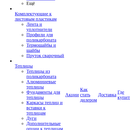
Ещё
Комплектующие к
листовым пластикам
Лента и
уплотнители
Профили для
поликарбоната
Термошайбы и
шайбы
Пруток сварочный
Теплицы
Теплицы из
поликарбоната
Алюминиевые
теплицы
Как
Фундаменты для
Где
Акции
стать
Доставка
теплицы
купит
дилером
Каркасы теплиц и
вставки к
теплицам
Дуги
Дополнительные
опции к теплицам