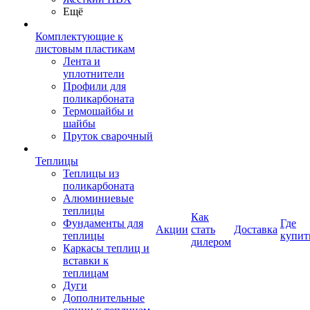
Ещё
Комплектующие к
листовым пластикам
Лента и
уплотнители
Профили для
поликарбоната
Термошайбы и
шайбы
Пруток сварочный
Теплицы
Теплицы из
поликарбоната
Алюминиевые
теплицы
Как
Фундаменты для
Где
Акции
стать
Доставка
теплицы
купит
дилером
Каркасы теплиц и
вставки к
теплицам
Дуги
Дополнительные