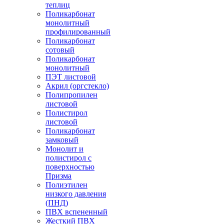
теплиц
Поликарбонат
монолитный
профилированный
Поликарбонат
сотовый
Поликарбонат
монолитный
ПЭТ листовой
Акрил (оргстекло)
Полипропилен
листовой
Полистирол
листовой
Поликарбонат
замковый
Монолит и
полистирол с
поверхностью
Призма
Полиэтилен
низкого давления
(ПНД)
ПВХ вспененный
Жесткий ПВХ