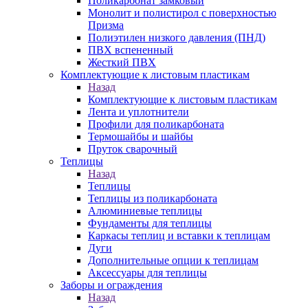
Поликарбонат замковый
Монолит и полистирол с поверхностью
Призма
Полиэтилен низкого давления (ПНД)
ПВХ вспененный
Жесткий ПВХ
Комплектующие к листовым пластикам
Назад
Комплектующие к листовым пластикам
Лента и уплотнители
Профили для поликарбоната
Термошайбы и шайбы
Пруток сварочный
Теплицы
Назад
Теплицы
Теплицы из поликарбоната
Алюминиевые теплицы
Фундаменты для теплицы
Каркасы теплиц и вставки к теплицам
Дуги
Дополнительные опции к теплицам
Аксессуары для теплицы
Заборы и ограждения
Назад