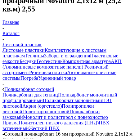
прозрачный Novattro 2,1х12 м (25,2
кв.м) 2,55
Главная
-
Каталог
-
Листовой пластик
Листовые пластики
Комплектующие к листовым
пластикам
Теплицы
Заборы и ограждения
Пластиковые
емкости
Беседки
Геотекстиль
Композитная арматура
АКП
(Алюминиевые композитные панели)
Розничный
ассортимент
Резиновая плитка
Автономные очистные
системы
Погреба
Уцененный товар
-
Поликарбонат сотовый
Поликарбонат для теплиц
Поликарбонат монолитный
профилированный
Поликарбонат монолитный
ПЭТ
листовой
Акрил (оргстекло)
Полипропилен
листовой
Полистирол листовой
Поликарбонат
замковый
Монолит и полистирол с поверхностью
Призма
Полиэтилен низкого давления (ПНД)
ПВХ
вспененный
Жесткий ПВХ
-
Сотовый поликарбонат 16 мм прозрачный Novattro 2,1х12 м