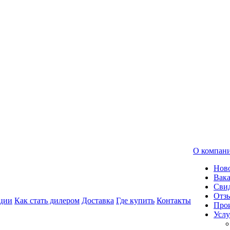
О компан
Нов
Вак
Свид
Отз
ции
Как стать дилером
Доставка
Где купить
Контакты
Про
Услу