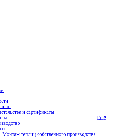
ии
ости
ансии
етельства и сертификаты
ывы
Ещё
изводство
ги
Монтаж теплиц собственного производства