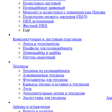
Полистирол листовой
Поликарбонат замковый
Монолит и полистирол с поверхностью Призма
Полиэтилен низкого давления (ПНД)
ПВХ вспененный
Жесткий ПВХ
Ещё
Комплектующие к листовым пластикам
Лента и уплотнители
Профили для поликарбоната
Термошайбы и шайбы
Пруток сварочный
Теплицы
Теплицы из поликарбоната
Алюминиевые теплицы
Фундаменты для теплицы
Каркасы теплиц и вставки к теплицам
Дуги
Дополнительные опции к теплицам
Аксессуары для теплицы
Ак
Заборы и ограждения
Ворота и калитки