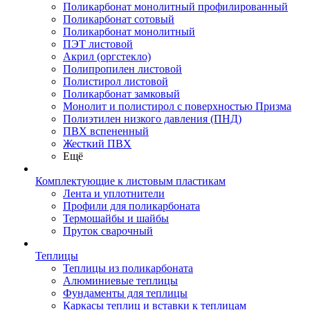
Поликарбонат монолитный профилированный
Поликарбонат сотовый
Поликарбонат монолитный
ПЭТ листовой
Акрил (оргстекло)
Полипропилен листовой
Полистирол листовой
Поликарбонат замковый
Монолит и полистирол с поверхностью Призма
Полиэтилен низкого давления (ПНД)
ПВХ вспененный
Жесткий ПВХ
Ещё
Комплектующие к листовым пластикам
Лента и уплотнители
Профили для поликарбоната
Термошайбы и шайбы
Пруток сварочный
Теплицы
Теплицы из поликарбоната
Алюминиевые теплицы
Фундаменты для теплицы
Каркасы теплиц и вставки к теплицам