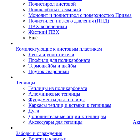
Полистирол листовой
Поликарбонат замковый
Монолит и полистирол с поверхностью Призма
Полиэтилен низкого давления (ПНД)
ПВХ вспененный
Жесткий ПВХ
Ещё
Комплектующие к листовым пластикам
Лента и уплотнители
Профили для поликарбоната
Термошайбы и шайбы
Пруток сварочный
Теплицы
Теплицы из поликарбоната
Алюминиевые теплицы
Фундаменты для теплицы
Каркасы теплиц и вставки к теплицам
Дуги
Дополнительные опции к теплицам
Аксессуары для теплицы
Ак
Заборы и ограждения
Ворота и калитки