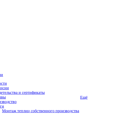
ии
ости
ансии
етельства и сертификаты
ывы
Ещё
изводство
ги
Монтаж теплиц собственного производства