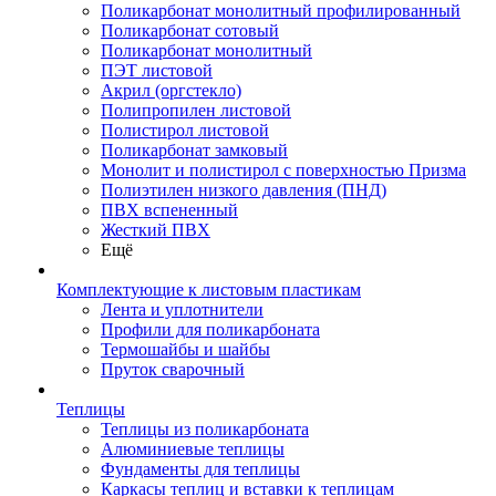
Поликарбонат монолитный профилированный
Поликарбонат сотовый
Поликарбонат монолитный
ПЭТ листовой
Акрил (оргстекло)
Полипропилен листовой
Полистирол листовой
Поликарбонат замковый
Монолит и полистирол с поверхностью Призма
Полиэтилен низкого давления (ПНД)
ПВХ вспененный
Жесткий ПВХ
Ещё
Комплектующие к листовым пластикам
Лента и уплотнители
Профили для поликарбоната
Термошайбы и шайбы
Пруток сварочный
Теплицы
Теплицы из поликарбоната
Алюминиевые теплицы
Фундаменты для теплицы
Каркасы теплиц и вставки к теплицам