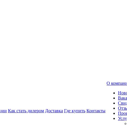
О компан
Нов
Вак
Свид
Отз
ции
Как стать дилером
Доставка
Где купить
Контакты
Про
Услу