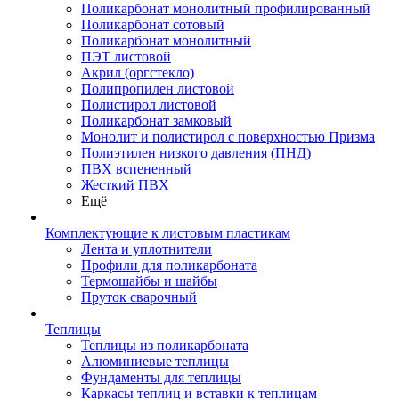
Поликарбонат монолитный профилированный
Поликарбонат сотовый
Поликарбонат монолитный
ПЭТ листовой
Акрил (оргстекло)
Полипропилен листовой
Полистирол листовой
Поликарбонат замковый
Монолит и полистирол с поверхностью Призма
Полиэтилен низкого давления (ПНД)
ПВХ вспененный
Жесткий ПВХ
Ещё
Комплектующие к листовым пластикам
Лента и уплотнители
Профили для поликарбоната
Термошайбы и шайбы
Пруток сварочный
Теплицы
Теплицы из поликарбоната
Алюминиевые теплицы
Фундаменты для теплицы
Каркасы теплиц и вставки к теплицам