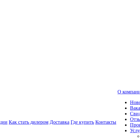
О компан
Нов
Вак
Свид
Отз
ции
Как стать дилером
Доставка
Где купить
Контакты
Про
Услу