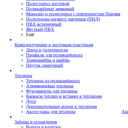
Полистирол листовой
Поликарбонат замковый
Монолит и полистирол с поверхностью Призма
Полиэтилен низкого давления (ПНД)
ПВХ вспененный
Жесткий ПВХ
Ещё
Комплектующие к листовым пластикам
Лента и уплотнители
Профили для поликарбоната
Термошайбы и шайбы
Пруток сварочный
Теплицы
Теплицы из поликарбоната
Алюминиевые теплицы
Фундаменты для теплицы
Каркасы теплиц и вставки к теплицам
Дуги
Дополнительные опции к теплицам
Аксессуары для теплицы
Ак
Заборы и ограждения
Ворота и калитки