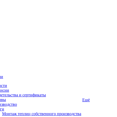
ии
ости
ансии
етельства и сертификаты
ывы
Ещё
изводство
ги
Монтаж теплиц собственного производства