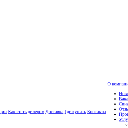
О компан
Нов
Вак
Свид
Отз
ции
Как стать дилером
Доставка
Где купить
Контакты
Про
Услу