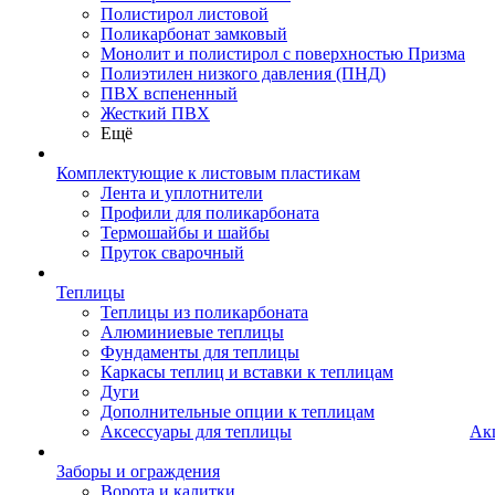
Полистирол листовой
Поликарбонат замковый
Монолит и полистирол с поверхностью Призма
Полиэтилен низкого давления (ПНД)
ПВХ вспененный
Жесткий ПВХ
Ещё
Комплектующие к листовым пластикам
Лента и уплотнители
Профили для поликарбоната
Термошайбы и шайбы
Пруток сварочный
Теплицы
Теплицы из поликарбоната
Алюминиевые теплицы
Фундаменты для теплицы
Каркасы теплиц и вставки к теплицам
Дуги
Дополнительные опции к теплицам
Аксессуары для теплицы
Ак
Заборы и ограждения
Ворота и калитки