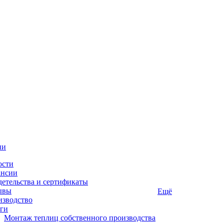
ии
ости
ансии
етельства и сертификаты
ывы
Ещё
изводство
ги
Монтаж теплиц собственного производства