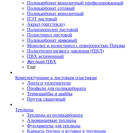
Поликарбонат монолитный профилированный
Поликарбонат сотовый
Поликарбонат монолитный
ПЭТ листовой
Акрил (оргстекло)
Полипропилен листовой
Полистирол листовой
Поликарбонат замковый
Монолит и полистирол с поверхностью Призма
Полиэтилен низкого давления (ПНД)
ПВХ вспененный
Жесткий ПВХ
Ещё
Комплектующие к листовым пластикам
Лента и уплотнители
Профили для поликарбоната
Термошайбы и шайбы
Пруток сварочный
Теплицы
Теплицы из поликарбоната
Алюминиевые теплицы
Фундаменты для теплицы
Каркасы теплиц и вставки к теплицам