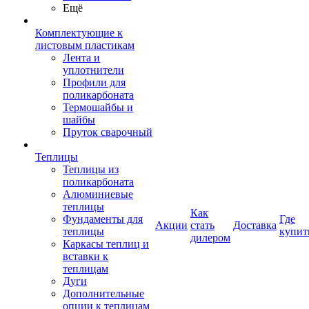
Ещё
Комплектующие к
листовым пластикам
Лента и
уплотнители
Профили для
поликарбоната
Термошайбы и
шайбы
Пруток сварочный
Теплицы
Теплицы из
поликарбоната
Алюминиевые
теплицы
Как
Фундаменты для
Где
Акции
стать
Доставка
теплицы
купит
дилером
Каркасы теплиц и
вставки к
теплицам
Дуги
Дополнительные
опции к теплицам