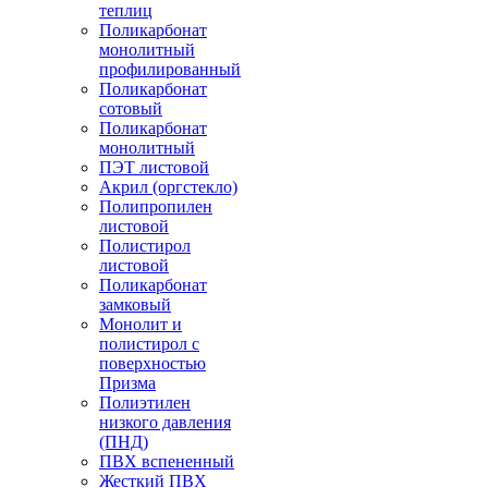
теплиц
Поликарбонат
монолитный
профилированный
Поликарбонат
сотовый
Поликарбонат
монолитный
ПЭТ листовой
Акрил (оргстекло)
Полипропилен
листовой
Полистирол
листовой
Поликарбонат
замковый
Монолит и
полистирол с
поверхностью
Призма
Полиэтилен
низкого давления
(ПНД)
ПВХ вспененный
Жесткий ПВХ