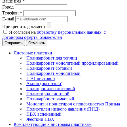
Ваше имя
*
Город
Телефон
*
E-mail
Прикрепить документ
Я согласен на
обработку персональных данных
,
с
договором оферты ознакомлен
Отменить
Листовые пластики
Поликарбонат для теплиц
Поликарбонат монолитный профилированный
Поликарбонат сотовый
Поликарбонат монолитный
ПЭТ листовой
Акрил (оргстекло)
Полипропилен листовой
Полистирол листовой
Поликарбонат замковый
Монолит и полистирол с поверхностью Призма
Полиэтилен низкого давления (ПНД)
ПВХ вспененный
Жесткий ПВХ
Комплектующие к листовым пластикам