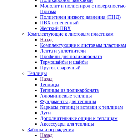
Поликарбонат замковый
Монолит и полистирол с поверхностью
Призма
Полиэтилен низкого давления (ПНД)
ПВХ вспененный
Жесткий ПВХ
Комплектующие к листовым пластикам
Назад
Комплектующие к листовым пластикам
Лента и уплотнители
Профили для поликарбоната
Термошайбы и шайбы
Пруток сварочный
Теплицы
Назад
Теплицы
Теплицы из поликарбоната
Алюминиевые теплицы
Фундаменты для теплицы
Каркасы теплиц и вставки к теплицам
Дуги
Дополнительные опции к теплицам
Аксессуары для теплицы
Заборы и ограждения
Назад