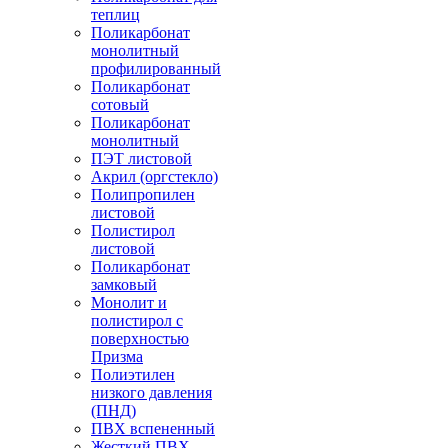
теплиц
Поликарбонат
монолитный
профилированный
Поликарбонат
сотовый
Поликарбонат
монолитный
ПЭТ листовой
Акрил (оргстекло)
Полипропилен
листовой
Полистирол
листовой
Поликарбонат
замковый
Монолит и
полистирол с
поверхностью
Призма
Полиэтилен
низкого давления
(ПНД)
ПВХ вспененный
Жесткий ПВХ