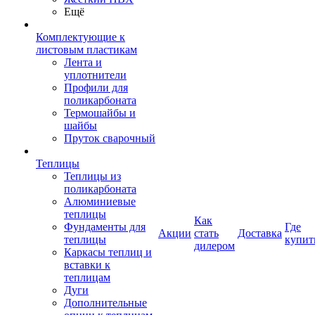
Ещё
Комплектующие к
листовым пластикам
Лента и
уплотнители
Профили для
поликарбоната
Термошайбы и
шайбы
Пруток сварочный
Теплицы
Теплицы из
поликарбоната
Алюминиевые
теплицы
Как
Фундаменты для
Где
Акции
стать
Доставка
теплицы
купит
дилером
Каркасы теплиц и
вставки к
теплицам
Дуги
Дополнительные