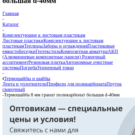
большая d-40мм
Главная
-
Каталог
-
Комплектующие к листовым пластикам
Листовые пластики
Комплектующие к листовым
пластикам
Теплицы
Заборы и ограждения
Пластиковые
емкости
Беседки
Геотекстиль
Композитная арматура
АКП
(Алюминиевые композитные панели)
Розничный
ассортимент
Резиновая плитка
Автономные очистные
системы
Погреба
Уцененный товар
-
Термошайбы и шайбы
Лента и уплотнители
Профили для поликарбоната
Пруток
сварочный
-
Термошайба 8 мм гранат поликарбонат большая d-40мм