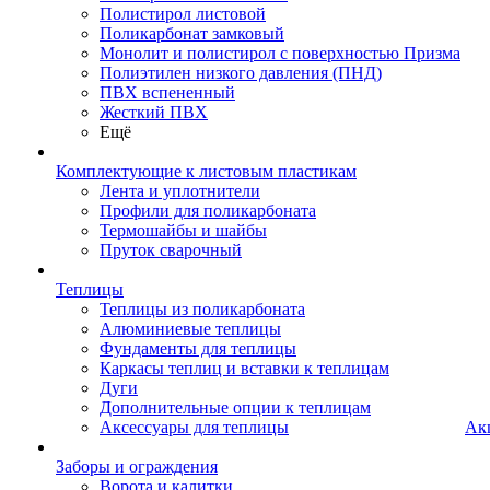
Полистирол листовой
Поликарбонат замковый
Монолит и полистирол с поверхностью Призма
Полиэтилен низкого давления (ПНД)
ПВХ вспененный
Жесткий ПВХ
Ещё
Комплектующие к листовым пластикам
Лента и уплотнители
Профили для поликарбоната
Термошайбы и шайбы
Пруток сварочный
Теплицы
Теплицы из поликарбоната
Алюминиевые теплицы
Фундаменты для теплицы
Каркасы теплиц и вставки к теплицам
Дуги
Дополнительные опции к теплицам
Аксессуары для теплицы
Ак
Заборы и ограждения
Ворота и калитки