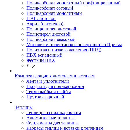
Поликарбонат монолитный профилированный
Поликарбонат сотовый
Поликарбонат монолитный
ПЭТ листовой
Акрил (оргстекло)
Полипропилен листовой
Полистирол листовой
Поликарбонат замковый
Монолит и полистирол с поверхностью Призма
Полиэтилен низкого давления (ПНД)
ПВХ вспененный
Жесткий ПВХ
Ещё
Комплектующие к листовым пластикам
Лента и уплотнители
Профили для поликарбоната
Термошайбы и шайбы
Пруток сварочный
Теплицы
Теплицы из поликарбоната
Алюминиевые теплицы
Фундаменты для теплицы
Каркасы теплиц и вставки к теплицам