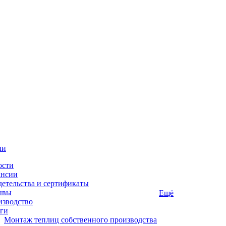
ии
ости
ансии
етельства и сертификаты
ывы
Ещё
изводство
ги
Монтаж теплиц собственного производства