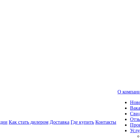
О компан
Нов
Вак
Свид
Отз
ции
Как стать дилером
Доставка
Где купить
Контакты
Про
Услу