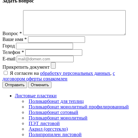
Задать вопрос
Вопрос
*
Ваше имя
*
Город
Телефон
*
E-mail
Прикрепить документ
Я согласен на
обработку персональных данных
,
с
договором оферты ознакомлен
Отменить
Листовые пластики
Поликарбонат для теплиц
Поликарбонат монолитный профилированный
Поликарбонат сотовый
Поликарбонат монолитный
ПЭТ листовой
Акрил (оргстекло)
Полипропилен листовой