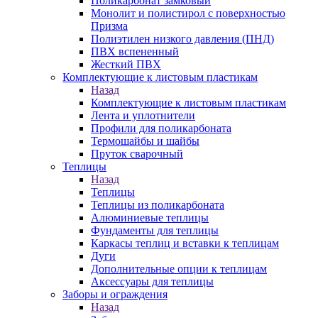
Поликарбонат замковый
Монолит и полистирол с поверхностью
Призма
Полиэтилен низкого давления (ПНД)
ПВХ вспененный
Жесткий ПВХ
Комплектующие к листовым пластикам
Назад
Комплектующие к листовым пластикам
Лента и уплотнители
Профили для поликарбоната
Термошайбы и шайбы
Пруток сварочный
Теплицы
Назад
Теплицы
Теплицы из поликарбоната
Алюминиевые теплицы
Фундаменты для теплицы
Каркасы теплиц и вставки к теплицам
Дуги
Дополнительные опции к теплицам
Аксессуары для теплицы
Заборы и ограждения
Назад