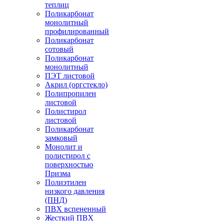
теплиц
Поликарбонат
монолитный
профилированный
Поликарбонат
сотовый
Поликарбонат
монолитный
ПЭТ листовой
Акрил (оргстекло)
Полипропилен
листовой
Полистирол
листовой
Поликарбонат
замковый
Монолит и
полистирол с
поверхностью
Призма
Полиэтилен
низкого давления
(ПНД)
ПВХ вспененный
Жесткий ПВХ