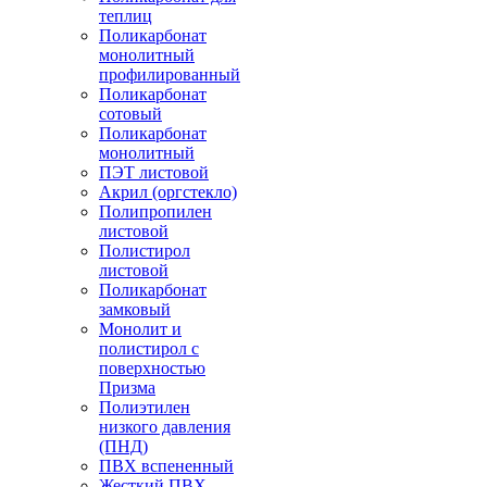
теплиц
Поликарбонат
монолитный
профилированный
Поликарбонат
сотовый
Поликарбонат
монолитный
ПЭТ листовой
Акрил (оргстекло)
Полипропилен
листовой
Полистирол
листовой
Поликарбонат
замковый
Монолит и
полистирол с
поверхностью
Призма
Полиэтилен
низкого давления
(ПНД)
ПВХ вспененный
Жесткий ПВХ