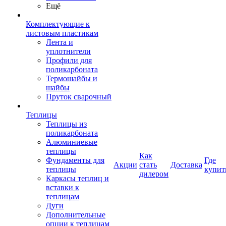
Ещё
Комплектующие к
листовым пластикам
Лента и
уплотнители
Профили для
поликарбоната
Термошайбы и
шайбы
Пруток сварочный
Теплицы
Теплицы из
поликарбоната
Алюминиевые
теплицы
Как
Фундаменты для
Где
Акции
стать
Доставка
теплицы
купит
дилером
Каркасы теплиц и
вставки к
теплицам
Дуги
Дополнительные
опции к теплицам