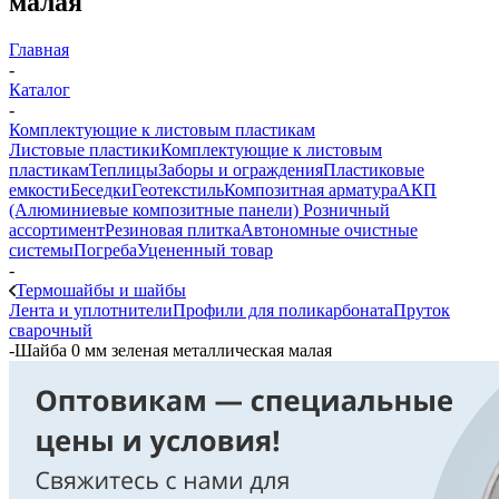
малая
Главная
-
Каталог
-
Комплектующие к листовым пластикам
Листовые пластики
Комплектующие к листовым
пластикам
Теплицы
Заборы и ограждения
Пластиковые
емкости
Беседки
Геотекстиль
Композитная арматура
АКП
(Алюминиевые композитные панели)
Розничный
ассортимент
Резиновая плитка
Автономные очистные
системы
Погреба
Уцененный товар
-
Термошайбы и шайбы
Лента и уплотнители
Профили для поликарбоната
Пруток
сварочный
-
Шайба 0 мм зеленая металлическая малая