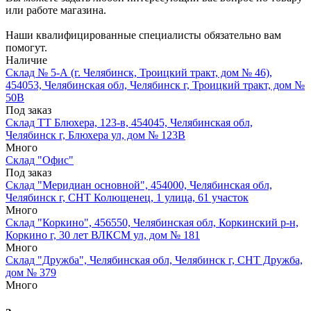
или работе магазина.
Наши квалифицированные специалисты обязательно вам
помогут.
Наличие
Склад № 5-А (г. Челябинск, Троицкий тракт, дом № 46),
454053, Челябинская обл, Челябинск г, Троицкий тракт, дом №
50В
Под заказ
Склад ТТ Блюхера, 123-в, 454045, Челябинская обл,
Челябинск г, Блюхера ул, дом № 123В
Много
Склад "Офис"
Под заказ
Склад "Меридиан основной", 454000, Челябинская обл,
Челябинск г, СНТ Колющенец, 1 улица, 61 участок
Много
Склад "Коркино", 456550, Челябинская обл, Коркинский р-н,
Коркино г, 30 лет ВЛКСМ ул, дом № 181
Много
Склад "Дружба", Челябинская обл, Челябинск г, СНТ Дружба,
дом № 379
Много