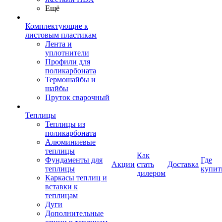
Ещё
Комплектующие к
листовым пластикам
Лента и
уплотнители
Профили для
поликарбоната
Термошайбы и
шайбы
Пруток сварочный
Теплицы
Теплицы из
поликарбоната
Алюминиевые
теплицы
Как
Фундаменты для
Где
Акции
стать
Доставка
теплицы
купит
дилером
Каркасы теплиц и
вставки к
теплицам
Дуги
Дополнительные