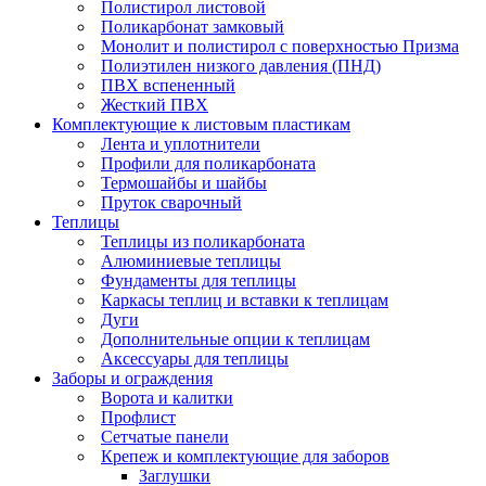
Полистирол листовой
Поликарбонат замковый
Монолит и полистирол с поверхностью Призма
Полиэтилен низкого давления (ПНД)
ПВХ вспененный
Жесткий ПВХ
Комплектующие к листовым пластикам
Лента и уплотнители
Профили для поликарбоната
Термошайбы и шайбы
Пруток сварочный
Теплицы
Теплицы из поликарбоната
Алюминиевые теплицы
Фундаменты для теплицы
Каркасы теплиц и вставки к теплицам
Дуги
Дополнительные опции к теплицам
Аксессуары для теплицы
Заборы и ограждения
Ворота и калитки
Профлист
Сетчатые панели
Крепеж и комплектующие для заборов
Заглушки