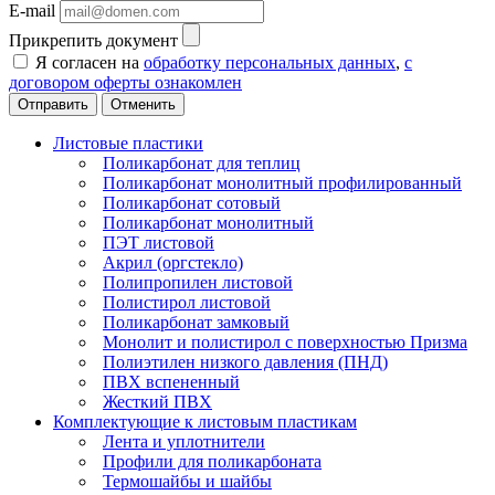
E-mail
Прикрепить документ
Я согласен на
обработку персональных данных
,
с
договором оферты ознакомлен
Отменить
Листовые пластики
Поликарбонат для теплиц
Поликарбонат монолитный профилированный
Поликарбонат сотовый
Поликарбонат монолитный
ПЭТ листовой
Акрил (оргстекло)
Полипропилен листовой
Полистирол листовой
Поликарбонат замковый
Монолит и полистирол с поверхностью Призма
Полиэтилен низкого давления (ПНД)
ПВХ вспененный
Жесткий ПВХ
Комплектующие к листовым пластикам
Лента и уплотнители
Профили для поликарбоната
Термошайбы и шайбы