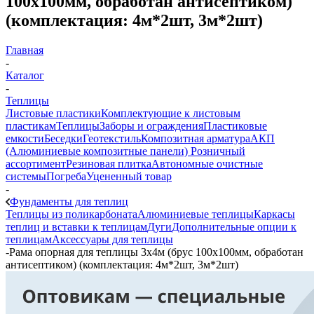
100х100мм, обработан антисептиком)
(комплектация: 4м*2шт, 3м*2шт)
Главная
-
Каталог
-
Теплицы
Листовые пластики
Комплектующие к листовым
пластикам
Теплицы
Заборы и ограждения
Пластиковые
емкости
Беседки
Геотекстиль
Композитная арматура
АКП
(Алюминиевые композитные панели)
Розничный
ассортимент
Резиновая плитка
Автономные очистные
системы
Погреба
Уцененный товар
-
Фундаменты для теплиц
Теплицы из поликарбоната
Алюминиевые теплицы
Каркасы
теплиц и вставки к теплицам
Дуги
Дополнительные опции к
теплицам
Аксессуары для теплицы
-
Рама опорная для теплицы 3х4м (брус 100х100мм, обработан
антисептиком) (комплектация: 4м*2шт, 3м*2шт)