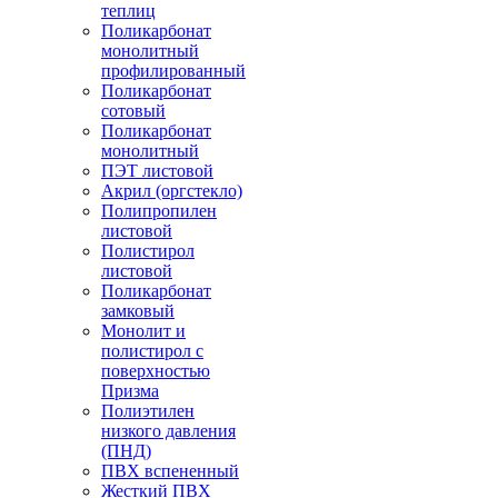
теплиц
Поликарбонат
монолитный
профилированный
Поликарбонат
сотовый
Поликарбонат
монолитный
ПЭТ листовой
Акрил (оргстекло)
Полипропилен
листовой
Полистирол
листовой
Поликарбонат
замковый
Монолит и
полистирол с
поверхностью
Призма
Полиэтилен
низкого давления
(ПНД)
ПВХ вспененный
Жесткий ПВХ