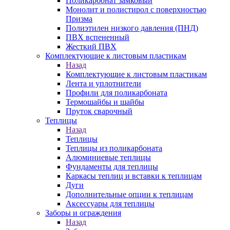
Поликарбонат замковый
Монолит и полистирол с поверхностью
Призма
Полиэтилен низкого давления (ПНД)
ПВХ вспененный
Жесткий ПВХ
Комплектующие к листовым пластикам
Назад
Комплектующие к листовым пластикам
Лента и уплотнители
Профили для поликарбоната
Термошайбы и шайбы
Пруток сварочный
Теплицы
Назад
Теплицы
Теплицы из поликарбоната
Алюминиевые теплицы
Фундаменты для теплицы
Каркасы теплиц и вставки к теплицам
Дуги
Дополнительные опции к теплицам
Аксессуары для теплицы
Заборы и ограждения
Назад