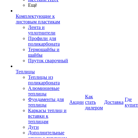
Ещё
Комплектующие к
листовым пластикам
Лента и
уплотнители
Профили для
поликарбоната
Термошайбы и
шайбы
Пруток сварочный
Теплицы
Теплицы из
поликарбоната
Алюминиевые
теплицы
Как
Фундаменты для
Где
Акции
стать
Доставка
теплицы
купит
дилером
Каркасы теплиц и
вставки к
теплицам
Дуги
Дополнительные