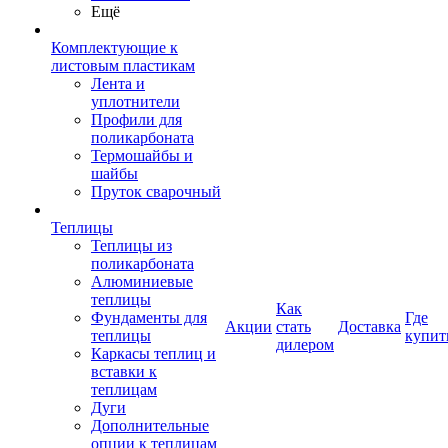
Ещё
Комплектующие к
листовым пластикам
Лента и
уплотнители
Профили для
поликарбоната
Термошайбы и
шайбы
Пруток сварочный
Теплицы
Теплицы из
поликарбоната
Алюминиевые
теплицы
Как
Фундаменты для
Где
Акции
стать
Доставка
теплицы
купит
дилером
Каркасы теплиц и
вставки к
теплицам
Дуги
Дополнительные
опции к теплицам