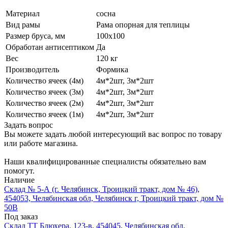
Материал
сосна
Вид рамы
Рама опорная для теплицы
Размер бруса, мм
100х100
Обработан антисептиком
Да
Вес
120 кг
Производитель
Формика
Количество ячеек (4м)
4м*2шт, 3м*2шт
Количество ячеек (3м)
4м*2шт, 3м*2шт
Количество ячеек (2м)
4м*2шт, 3м*2шт
Количество ячеек (1м)
4м*2шт, 3м*2шт
Задать вопрос
Вы можете задать любой интересующий вас вопрос по товару
или работе магазина.
Наши квалифицированные специалисты обязательно вам
помогут.
Наличие
Склад № 5-А (г. Челябинск, Троицкий тракт, дом № 46),
454053, Челябинская обл, Челябинск г, Троицкий тракт, дом №
50В
Под заказ
Склад ТТ Блюхера, 123-в, 454045, Челябинская обл,