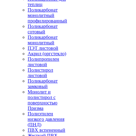
теплиц
Поликарбонат
монолитный
профилированный
Поликарбонат
сотовый
Поликарбонат
монолитный
ПЭТ листовой
Акрил (оргстекло)
Полипропилен
листовой
Полистирол
листовой
Поликарбонат
замковый
Монолит и
полистирол с
поверхностью
Призма
Полиэтилен
низкого давления
(ПНД)
ПВХ вспененный
Жесткий ПВХ