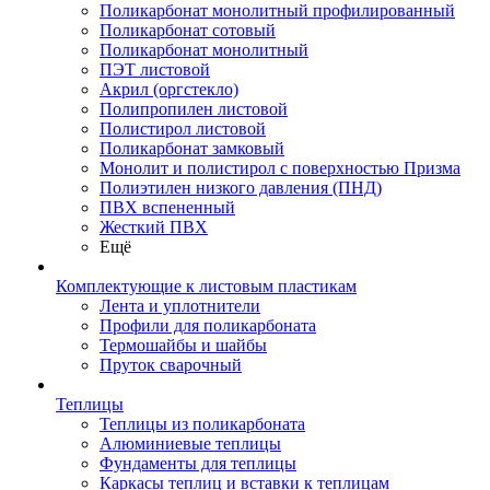
Поликарбонат монолитный профилированный
Поликарбонат сотовый
Поликарбонат монолитный
ПЭТ листовой
Акрил (оргстекло)
Полипропилен листовой
Полистирол листовой
Поликарбонат замковый
Монолит и полистирол с поверхностью Призма
Полиэтилен низкого давления (ПНД)
ПВХ вспененный
Жесткий ПВХ
Ещё
Комплектующие к листовым пластикам
Лента и уплотнители
Профили для поликарбоната
Термошайбы и шайбы
Пруток сварочный
Теплицы
Теплицы из поликарбоната
Алюминиевые теплицы
Фундаменты для теплицы
Каркасы теплиц и вставки к теплицам