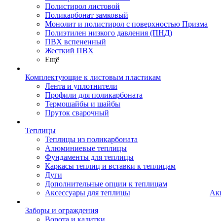
Полистирол листовой
Поликарбонат замковый
Монолит и полистирол с поверхностью Призма
Полиэтилен низкого давления (ПНД)
ПВХ вспененный
Жесткий ПВХ
Ещё
Комплектующие к листовым пластикам
Лента и уплотнители
Профили для поликарбоната
Термошайбы и шайбы
Пруток сварочный
Теплицы
Теплицы из поликарбоната
Алюминиевые теплицы
Фундаменты для теплицы
Каркасы теплиц и вставки к теплицам
Дуги
Дополнительные опции к теплицам
Аксессуары для теплицы
Ак
Заборы и ограждения
Ворота и калитки