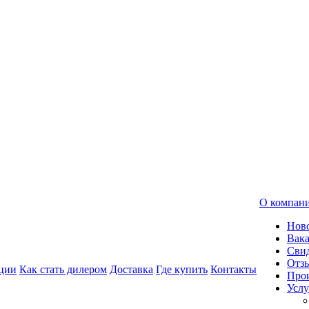
О компан
Нов
Вак
Свид
Отз
ции
Как стать дилером
Доставка
Где купить
Контакты
Про
Услу