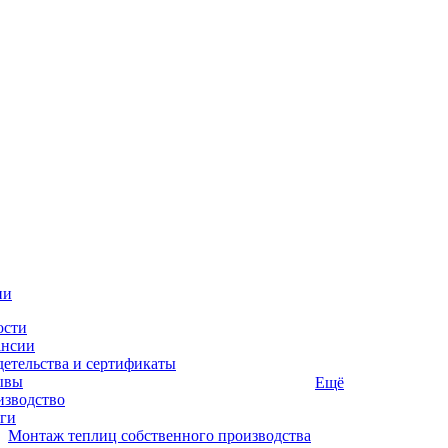
ии
ости
ансии
етельства и сертификаты
ывы
Ещё
изводство
ги
Монтаж теплиц собственного производства