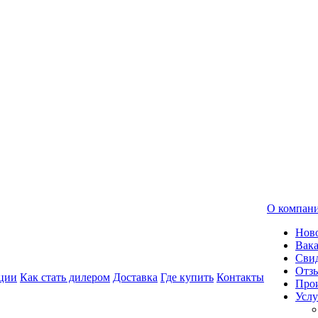
О компан
Нов
Вак
Свид
Отз
ции
Как стать дилером
Доставка
Где купить
Контакты
Про
Услу