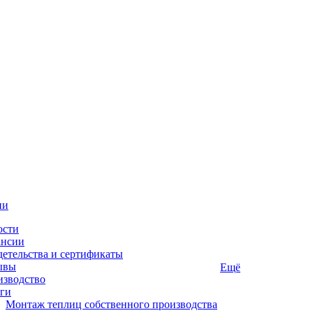
ии
ости
ансии
етельства и сертификаты
ывы
Ещё
изводство
ги
Монтаж теплиц собственного производства