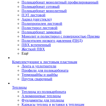
Поликарбонат монолитный профилированный
Поликарбонат сотовый
Поликарбонат монолитный
ПЭТ листовой
Акрил (оргстекло)
Полипропилен листовой
Полистирол листовой
Поликарбонат замковый
Монолит и полистирол с поверхностью Призма
Полиэтилен низкого давления (ПНД)
ПВХ вспененный
Жесткий ПВХ
Ещё
Комплектующие к листовым пластикам
Лента и уплотнители
Профили для поликарбоната
Термошайбы и шайбы
Пруток сварочный
Теплицы
Теплицы из поликарбоната
Алюминиевые теплицы
Фундаменты для теплицы
Каркасы теплиц и вставки к теплицам