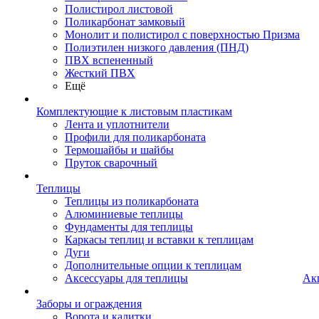
Полистирол листовой
Поликарбонат замковый
Монолит и полистирол с поверхностью Призма
Полиэтилен низкого давления (ПНД)
ПВХ вспененный
Жесткий ПВХ
Ещё
Комплектующие к листовым пластикам
Лента и уплотнители
Профили для поликарбоната
Термошайбы и шайбы
Пруток сварочный
Теплицы
Теплицы из поликарбоната
Алюминиевые теплицы
Фундаменты для теплицы
Каркасы теплиц и вставки к теплицам
Дуги
Дополнительные опции к теплицам
Аксессуары для теплицы
Ак
Заборы и ограждения
Ворота и калитки