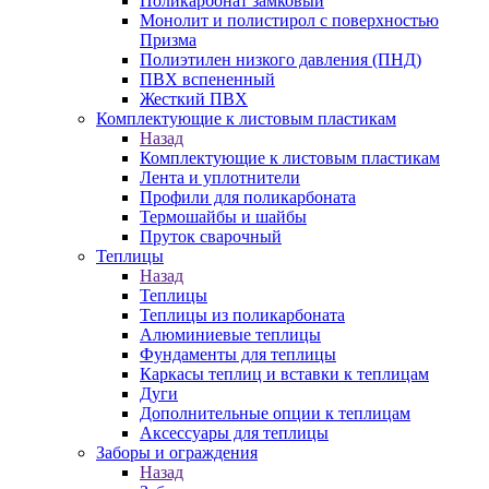
Поликарбонат замковый
Монолит и полистирол с поверхностью
Призма
Полиэтилен низкого давления (ПНД)
ПВХ вспененный
Жесткий ПВХ
Комплектующие к листовым пластикам
Назад
Комплектующие к листовым пластикам
Лента и уплотнители
Профили для поликарбоната
Термошайбы и шайбы
Пруток сварочный
Теплицы
Назад
Теплицы
Теплицы из поликарбоната
Алюминиевые теплицы
Фундаменты для теплицы
Каркасы теплиц и вставки к теплицам
Дуги
Дополнительные опции к теплицам
Аксессуары для теплицы
Заборы и ограждения
Назад