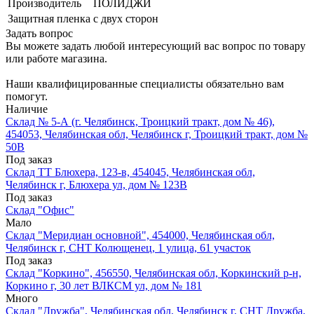
Производитель
ПОЛИДЖИ
Защитная пленка
с двух сторон
Задать вопрос
Вы можете задать любой интересующий вас вопрос по товару
или работе магазина.
Наши квалифицированные специалисты обязательно вам
помогут.
Наличие
Склад № 5-А (г. Челябинск, Троицкий тракт, дом № 46),
454053, Челябинская обл, Челябинск г, Троицкий тракт, дом №
50В
Под заказ
Склад ТТ Блюхера, 123-в, 454045, Челябинская обл,
Челябинск г, Блюхера ул, дом № 123В
Под заказ
Склад "Офис"
Мало
Склад "Меридиан основной", 454000, Челябинская обл,
Челябинск г, СНТ Колющенец, 1 улица, 61 участок
Под заказ
Склад "Коркино", 456550, Челябинская обл, Коркинский р-н,
Коркино г, 30 лет ВЛКСМ ул, дом № 181
Много
Склад "Дружба", Челябинская обл, Челябинск г, СНТ Дружба,