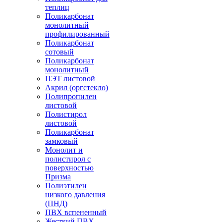
теплиц
Поликарбонат
монолитный
профилированный
Поликарбонат
сотовый
Поликарбонат
монолитный
ПЭТ листовой
Акрил (оргстекло)
Полипропилен
листовой
Полистирол
листовой
Поликарбонат
замковый
Монолит и
полистирол с
поверхностью
Призма
Полиэтилен
низкого давления
(ПНД)
ПВХ вспененный
Жесткий ПВХ