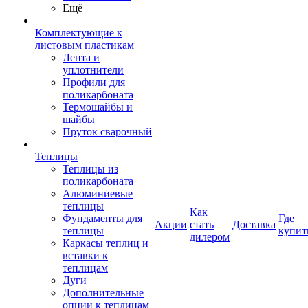
Ещё
Комплектующие к
листовым пластикам
Лента и
уплотнители
Профили для
поликарбоната
Термошайбы и
шайбы
Пруток сварочный
Теплицы
Теплицы из
поликарбоната
Алюминиевые
теплицы
Как
Фундаменты для
Где
Акции
стать
Доставка
теплицы
купит
дилером
Каркасы теплиц и
вставки к
теплицам
Дуги
Дополнительные
опции к теплицам