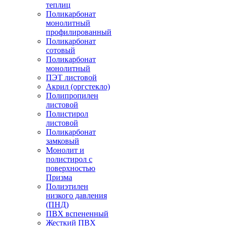
теплиц
Поликарбонат
монолитный
профилированный
Поликарбонат
сотовый
Поликарбонат
монолитный
ПЭТ листовой
Акрил (оргстекло)
Полипропилен
листовой
Полистирол
листовой
Поликарбонат
замковый
Монолит и
полистирол с
поверхностью
Призма
Полиэтилен
низкого давления
(ПНД)
ПВХ вспененный
Жесткий ПВХ