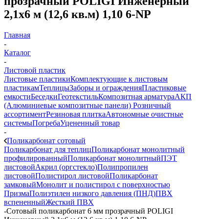
прозрачный POLIGI Инженерный
2,1х6 м (12,6 кв.м) 1,10 6-NP
Главная
-
Каталог
-
Листовой пластик
Листовые пластики
Комплектующие к листовым
пластикам
Теплицы
Заборы и ограждения
Пластиковые
емкости
Беседки
Геотекстиль
Композитная арматура
АКП
(Алюминиевые композитные панели)
Розничный
ассортимент
Резиновая плитка
Автономные очистные
системы
Погреба
Уцененный товар
-
Поликарбонат сотовый
Поликарбонат для теплиц
Поликарбонат монолитный
профилированный
Поликарбонат монолитный
ПЭТ
листовой
Акрил (оргстекло)
Полипропилен
листовой
Полистирол листовой
Поликарбонат
замковый
Монолит и полистирол с поверхностью
Призма
Полиэтилен низкого давления (ПНД)
ПВХ
вспененный
Жесткий ПВХ
-
Сотовый поликарбонат 6 мм прозрачный POLIGI