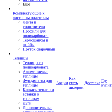
Ещё
Комплектующие к
листовым пластикам
Лента и
уплотнители
Профили для
поликарбоната
Термошайбы и
шайбы
Пруток сварочный
Теплицы
Теплицы из
поликарбоната
Алюминиевые
теплицы
Как
Фундаменты для
Где
Акции
стать
Доставка
теплицы
купит
дилером
Каркасы теплиц и
вставки к
теплицам
Дуги
Дополнительные