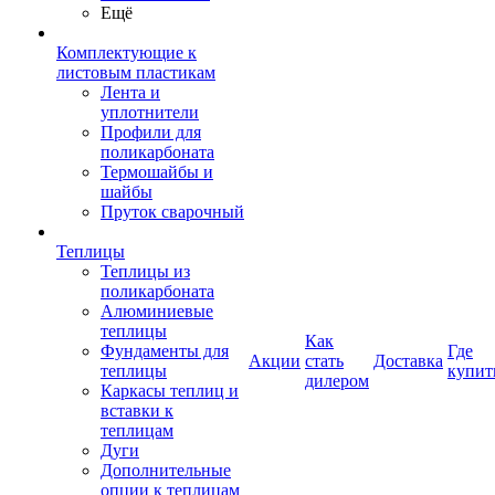
Ещё
Комплектующие к
листовым пластикам
Лента и
уплотнители
Профили для
поликарбоната
Термошайбы и
шайбы
Пруток сварочный
Теплицы
Теплицы из
поликарбоната
Алюминиевые
теплицы
Как
Фундаменты для
Где
Акции
стать
Доставка
теплицы
купит
дилером
Каркасы теплиц и
вставки к
теплицам
Дуги
Дополнительные
опции к теплицам