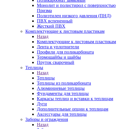
Поликарбонат замковый
Монолит и полистирол с поверхностью
Призма
Полиэтилен низкого давления (ПНД)
ПВХ вспененный
Жесткий ПВХ
Комплектующие к листовым пластикам
Назад
Комплектующие к листовым пластикам
Лента и уплотнители
Профили для поликарбоната
Термошайбы и шайбы
Пруток сварочный
Теплицы
Назад
Теплицы
Теплицы из поликарбоната
Алюминиевые теплицы
Фундаменты для теплицы
Каркасы теплиц и вставки к теплицам
Дуги
Дополнительные опции к теплицам
Аксессуары для теплицы
Заборы и ограждения
Назад