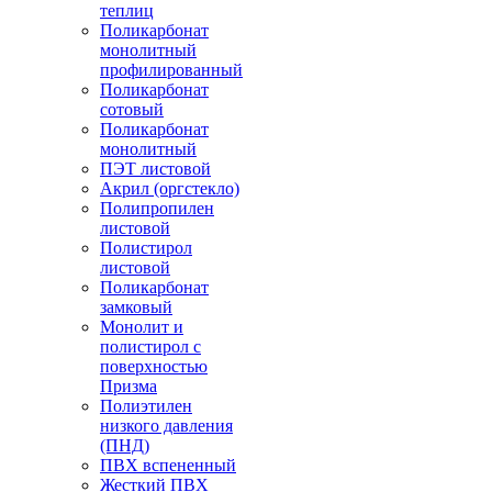
теплиц
Поликарбонат
монолитный
профилированный
Поликарбонат
сотовый
Поликарбонат
монолитный
ПЭТ листовой
Акрил (оргстекло)
Полипропилен
листовой
Полистирол
листовой
Поликарбонат
замковый
Монолит и
полистирол с
поверхностью
Призма
Полиэтилен
низкого давления
(ПНД)
ПВХ вспененный
Жесткий ПВХ