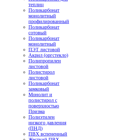
теплиц
Поликарбонат
монолитный
профилированный
Поликарбонат
сотовый
Поликарбонат
монолитный
ПЭТ листовой
Акрил (оргстекло)
Полипропилен
листовой
Полистирол
листовой
Поликарбонат
замковый
Монолит и
полистирол с
поверхностью
Призма
Полиэтилен
низкого давления
(ПНД)
ПВХ вспененный
Жесткий ПВХ