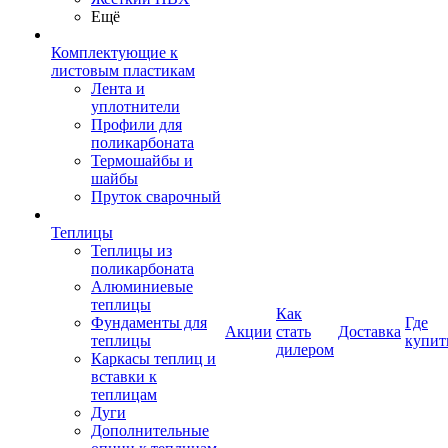
Ещё
Комплектующие к
листовым пластикам
Лента и
уплотнители
Профили для
поликарбоната
Термошайбы и
шайбы
Пруток сварочный
Теплицы
Теплицы из
поликарбоната
Алюминиевые
теплицы
Как
Фундаменты для
Где
Акции
стать
Доставка
теплицы
купит
дилером
Каркасы теплиц и
вставки к
теплицам
Дуги
Дополнительные