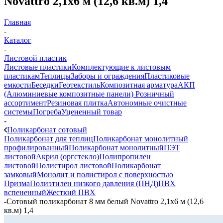
Novattro 2,1х6 м (12,6 кв.м) 1,4
Главная
-
Каталог
-
Листовой пластик
Листовые пластики
Комплектующие к листовым
пластикам
Теплицы
Заборы и ограждения
Пластиковые
емкости
Беседки
Геотекстиль
Композитная арматура
АКП
(Алюминиевые композитные панели)
Розничный
ассортимент
Резиновая плитка
Автономные очистные
системы
Погреба
Уцененный товар
-
Поликарбонат сотовый
Поликарбонат для теплиц
Поликарбонат монолитный
профилированный
Поликарбонат монолитный
ПЭТ
листовой
Акрил (оргстекло)
Полипропилен
листовой
Полистирол листовой
Поликарбонат
замковый
Монолит и полистирол с поверхностью
Призма
Полиэтилен низкого давления (ПНД)
ПВХ
вспененный
Жесткий ПВХ
-
Сотовый поликарбонат 8 мм белый Novattro 2,1х6 м (12,6
кв.м) 1,4