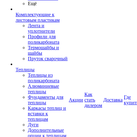
Ещё
Комплектующие к
листовым пластикам
Лента и
уплотнители
Профили для
поликарбоната
Термошайбы и
шайбы
Пруток сварочный
Теплицы
Теплицы из
поликарбоната
Алюминиевые
теплицы
Как
Фундаменты для
Где
Акции
стать
Доставка
теплицы
купит
дилером
Каркасы теплиц и
вставки к
теплицам
Дуги
Дополнительные
опции к теплицам