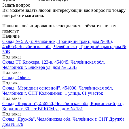
Задать вопрос
Вы можете задать любой интересующий вас вопрос по товару
или работе магазина.
Наши квалифицированные специалисты обязательно вам
помогут.
Наличие
Склад № 5-А (г. Челябинск, Троицкий тракт, дом № 46),
454053, Челябинская обл, Челябинск г, Троицкий тракт, дом №
50В
Под заказ
Склад ТТ Блюхера, 123-в, 454045, Челябинская обл,
Челябинск г, Блюхера ул, дом № 123В
Под заказ
Склад "Офис"
Под заказ
Склад "Меридиан основной", 454000, Челябинская обл,
Челябинск г, СНТ Колющенец, 1 улица, 61 участок
Под заказ
Склад "Коркино", 456550, Челябинская обл, Коркинский р-н,
Коркино г, 30 лет ВЛКСМ ул, дом № 181
Под заказ
Склад "Дружба", Челябинская обл, Челябинск г, СНТ Дружба,
дом № 379