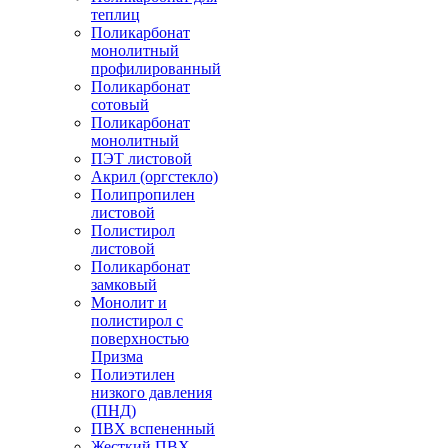
теплиц
Поликарбонат
монолитный
профилированный
Поликарбонат
сотовый
Поликарбонат
монолитный
ПЭТ листовой
Акрил (оргстекло)
Полипропилен
листовой
Полистирол
листовой
Поликарбонат
замковый
Монолит и
полистирол с
поверхностью
Призма
Полиэтилен
низкого давления
(ПНД)
ПВХ вспененный
Жесткий ПВХ