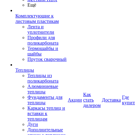
Ещё
Комплектующие к
листовым пластикам
Лента и
уплотнители
Профили для
поликарбоната
Термошайбы и
шайбы
Пруток сварочный
Теплицы
Теплицы из
поликарбоната
Алюминиевые
теплицы
Как
Фундаменты для
Где
Акции
стать
Доставка
теплицы
купит
дилером
Каркасы теплиц и
вставки к
теплицам
Дуги
Дополнительные