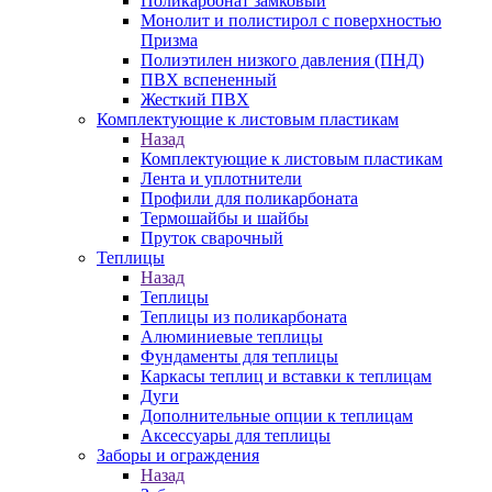
Поликарбонат замковый
Монолит и полистирол с поверхностью
Призма
Полиэтилен низкого давления (ПНД)
ПВХ вспененный
Жесткий ПВХ
Комплектующие к листовым пластикам
Назад
Комплектующие к листовым пластикам
Лента и уплотнители
Профили для поликарбоната
Термошайбы и шайбы
Пруток сварочный
Теплицы
Назад
Теплицы
Теплицы из поликарбоната
Алюминиевые теплицы
Фундаменты для теплицы
Каркасы теплиц и вставки к теплицам
Дуги
Дополнительные опции к теплицам
Аксессуары для теплицы
Заборы и ограждения
Назад