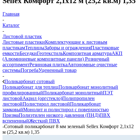
Sellex Комфорт 2,1х12 м (25,2 кв.м) 1,35
Главная
-
Каталог
-
Листовой пластик
Листовые пластики
Комплектующие к листовым
пластикам
Теплицы
Заборы и ограждения
Пластиковые
емкости
Беседки
Геотекстиль
Композитная арматура
АКП
(Алюминиевые композитные панели)
Розничный
ассортимент
Резиновая плитка
Автономные очистные
системы
Погреба
Уцененный товар
-
Поликарбонат сотовый
Поликарбонат для теплиц
Поликарбонат монолитный
профилированный
Поликарбонат монолитный
ПЭТ
листовой
Акрил (оргстекло)
Полипропилен
листовой
Полистирол листовой
Поликарбонат
замковый
Монолит и полистирол с поверхностью
Призма
Полиэтилен низкого давления (ПНД)
ПВХ
вспененный
Жесткий ПВХ
-
Сотовый поликарбонат 8 мм зеленый Sellex Комфорт 2,1х12
м (25,2 кв.м) 1,35