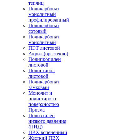
теплиц
Поликарбонат
монолитный
профилированный
Поликарбонат
сотовый
Поликарбонат
монолитный
ПЭТ листовой
Акрил (оргстекло)
Полипропилен
листовой
Полистирол
листовой
Поликарбонат
замковый
Монолит и
полистирол с
поверхностью
Призма
Полиэтилен
низкого давления
(ПНД)
ПВХ вспененный
Жесткий ПВХ