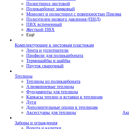
Полистирол листовой
Поликарбонат замковый
Монолит и полистирол с поверхностью Призма
Полиэтилен низкого давления (ПНД)
ПВХ вспененный
Жесткий ПВХ
Ещё
Комплектующие к листовым пластикам
Лента и уплотнители
Профили для поликарбоната
Термошайбы и шайбы
Пруток сварочный
Теплицы
Теплицы из поликарбоната
Алюминиевые теплицы
Фундаменты для теплицы
Каркасы теплиц и вставки к теплицам
Дуги
Дополнительные опции к теплицам
Аксессуары для теплицы
Ак
Заборы и ограждения
Ворота и калитки