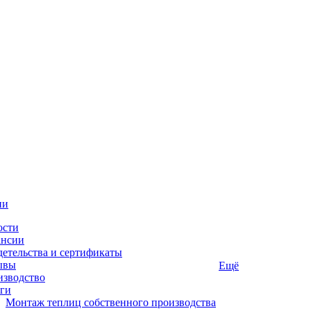
ии
ости
ансии
етельства и сертификаты
ывы
Ещё
изводство
ги
Монтаж теплиц собственного производства