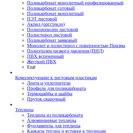
Поликарбонат монолитный профилированный
Поликарбонат сотовый
Поликарбонат монолитный
ПЭТ листовой
Акрил (оргстекло)
Полипропилен листовой
Полистирол листовой
Поликарбонат замковый
Монолит и полистирол с поверхностью Призма
Полиэтилен низкого давления (ПНД)
ПВХ вспененный
Жесткий ПВХ
Ещё
Комплектующие к листовым пластикам
Лента и уплотнители
Профили для поликарбоната
Термошайбы и шайбы
Пруток сварочный
Теплицы
Теплицы из поликарбоната
Алюминиевые теплицы
Фундаменты для теплицы
Каркасы теплиц и вставки к теплицам