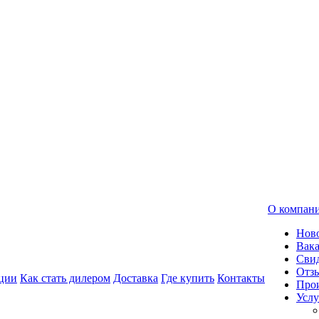
О компан
Нов
Вак
Свид
Отз
ции
Как стать дилером
Доставка
Где купить
Контакты
Про
Услу