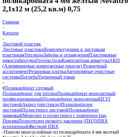
поликарбоната 4 мм желтый Novattro
2,1х12 м (25,2 кв.м) 0,75
Главная
-
Каталог
-
Листовой пластик
Листовые пластики
Комплектующие к листовым
пластикам
Теплицы
Заборы и ограждения
Пластиковые
емкости
Беседки
Геотекстиль
Композитная арматура
АКП
(Алюминиевые композитные панели)
Розничный
ассортимент
Резиновая плитка
Автономные очистные
системы
Погреба
Уцененный товар
-
Поликарбонат сотовый
Поликарбонат для теплиц
Поликарбонат монолитный
профилированный
Поликарбонат монолитный
ПЭТ
листовой
Акрил (оргстекло)
Полипропилен
листовой
Полистирол листовой
Поликарбонат
замковый
Монолит и полистирол с поверхностью
Призма
Полиэтилен низкого давления (ПНД)
ПВХ
вспененный
Жесткий ПВХ
-
Панели многослойные из поликарбоната 4 мм желтый