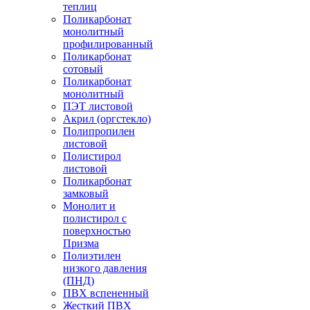
теплиц
Поликарбонат
монолитный
профилированный
Поликарбонат
сотовый
Поликарбонат
монолитный
ПЭТ листовой
Акрил (оргстекло)
Полипропилен
листовой
Полистирол
листовой
Поликарбонат
замковый
Монолит и
полистирол с
поверхностью
Призма
Полиэтилен
низкого давления
(ПНД)
ПВХ вспененный
Жесткий ПВХ