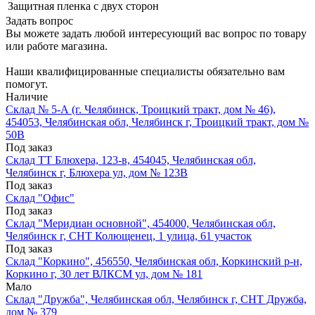
Защитная пленка
с двух сторон
Задать вопрос
Вы можете задать любой интересующий вас вопрос по товару
или работе магазина.
Наши квалифицированные специалисты обязательно вам
помогут.
Наличие
Склад № 5-А (г. Челябинск, Троицкий тракт, дом № 46),
454053, Челябинская обл, Челябинск г, Троицкий тракт, дом №
50В
Под заказ
Склад ТТ Блюхера, 123-в, 454045, Челябинская обл,
Челябинск г, Блюхера ул, дом № 123В
Под заказ
Склад "Офис"
Под заказ
Склад "Меридиан основной", 454000, Челябинская обл,
Челябинск г, СНТ Колющенец, 1 улица, 61 участок
Под заказ
Склад "Коркино", 456550, Челябинская обл, Коркинский р-н,
Коркино г, 30 лет ВЛКСМ ул, дом № 181
Мало
Склад "Дружба", Челябинская обл, Челябинск г, СНТ Дружба,
дом № 379