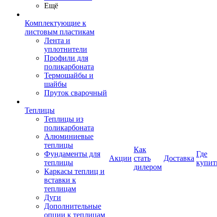
Ещё
Комплектующие к
листовым пластикам
Лента и
уплотнители
Профили для
поликарбоната
Термошайбы и
шайбы
Пруток сварочный
Теплицы
Теплицы из
поликарбоната
Алюминиевые
теплицы
Как
Фундаменты для
Где
Акции
стать
Доставка
теплицы
купит
дилером
Каркасы теплиц и
вставки к
теплицам
Дуги
Дополнительные
опции к теплицам