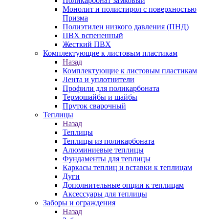
Поликарбонат замковый
Монолит и полистирол с поверхностью
Призма
Полиэтилен низкого давления (ПНД)
ПВХ вспененный
Жесткий ПВХ
Комплектующие к листовым пластикам
Назад
Комплектующие к листовым пластикам
Лента и уплотнители
Профили для поликарбоната
Термошайбы и шайбы
Пруток сварочный
Теплицы
Назад
Теплицы
Теплицы из поликарбоната
Алюминиевые теплицы
Фундаменты для теплицы
Каркасы теплиц и вставки к теплицам
Дуги
Дополнительные опции к теплицам
Аксессуары для теплицы
Заборы и ограждения
Назад