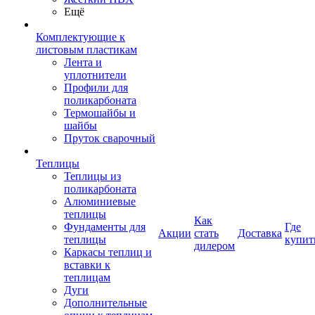
Ещё
Комплектующие к
листовым пластикам
Лента и
уплотнители
Профили для
поликарбоната
Термошайбы и
шайбы
Пруток сварочный
Теплицы
Теплицы из
поликарбоната
Алюминиевые
теплицы
Как
Фундаменты для
Где
Акции
стать
Доставка
теплицы
купит
дилером
Каркасы теплиц и
вставки к
теплицам
Дуги
Дополнительные