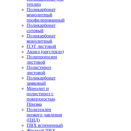
теплиц
Поликарбонат
монолитный
профилированный
Поликарбонат
сотовый
Поликарбонат
монолитный
ПЭТ листовой
Акрил (оргстекло)
Полипропилен
листовой
Полистирол
листовой
Поликарбонат
замковый
Монолит и
полистирол с
поверхностью
Призма
Полиэтилен
низкого давления
(ПНД)
ПВХ вспененный
Жесткий ПВХ