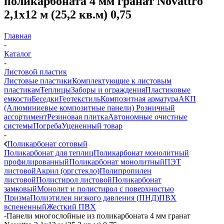
поликарбоната 4 мм гранат Novattro
2,1х12 м (25,2 кв.м) 0,75
Главная
-
Каталог
-
Листовой пластик
Листовые пластики
Комплектующие к листовым
пластикам
Теплицы
Заборы и ограждения
Пластиковые
емкости
Беседки
Геотекстиль
Композитная арматура
АКП
(Алюминиевые композитные панели)
Розничный
ассортимент
Резиновая плитка
Автономные очистные
системы
Погреба
Уцененный товар
-
Поликарбонат сотовый
Поликарбонат для теплиц
Поликарбонат монолитный
профилированный
Поликарбонат монолитный
ПЭТ
листовой
Акрил (оргстекло)
Полипропилен
листовой
Полистирол листовой
Поликарбонат
замковый
Монолит и полистирол с поверхностью
Призма
Полиэтилен низкого давления (ПНД)
ПВХ
вспененный
Жесткий ПВХ
-
Панели многослойные из поликарбоната 4 мм гранат