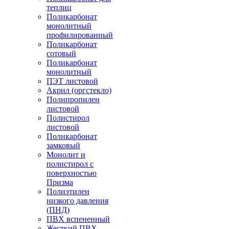
теплиц
Поликарбонат
монолитный
профилированный
Поликарбонат
сотовый
Поликарбонат
монолитный
ПЭТ листовой
Акрил (оргстекло)
Полипропилен
листовой
Полистирол
листовой
Поликарбонат
замковый
Монолит и
полистирол с
поверхностью
Призма
Полиэтилен
низкого давления
(ПНД)
ПВХ вспененный
Жесткий ПВХ