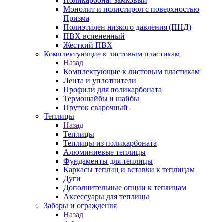
Поликарбонат замковый
Монолит и полистирол с поверхностью
Призма
Полиэтилен низкого давления (ПНД)
ПВХ вспененный
Жесткий ПВХ
Комплектующие к листовым пластикам
Назад
Комплектующие к листовым пластикам
Лента и уплотнители
Профили для поликарбоната
Термошайбы и шайбы
Пруток сварочный
Теплицы
Назад
Теплицы
Теплицы из поликарбоната
Алюминиевые теплицы
Фундаменты для теплицы
Каркасы теплиц и вставки к теплицам
Дуги
Дополнительные опции к теплицам
Аксессуары для теплицы
Заборы и ограждения
Назад