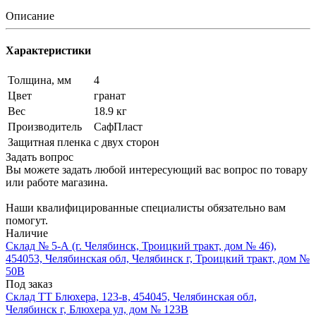
Описание
Характеристики
Толщина, мм
4
Цвет
гранат
Вес
18.9 кг
Производитель
СафПласт
Защитная пленка
с двух сторон
Задать вопрос
Вы можете задать любой интересующий вас вопрос по товару
или работе магазина.
Наши квалифицированные специалисты обязательно вам
помогут.
Наличие
Склад № 5-А (г. Челябинск, Троицкий тракт, дом № 46),
454053, Челябинская обл, Челябинск г, Троицкий тракт, дом №
50В
Под заказ
Склад ТТ Блюхера, 123-в, 454045, Челябинская обл,
Челябинск г, Блюхера ул, дом № 123В