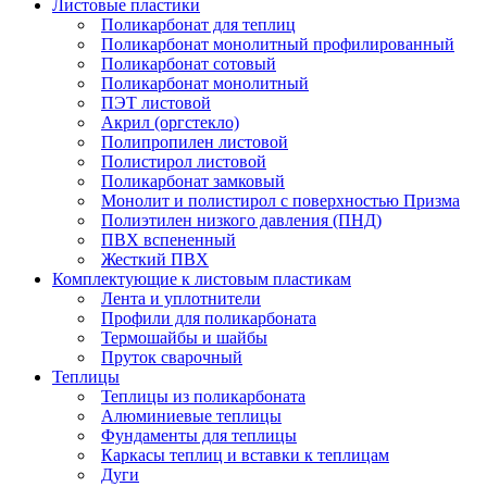
Листовые пластики
Поликарбонат для теплиц
Поликарбонат монолитный профилированный
Поликарбонат сотовый
Поликарбонат монолитный
ПЭТ листовой
Акрил (оргстекло)
Полипропилен листовой
Полистирол листовой
Поликарбонат замковый
Монолит и полистирол с поверхностью Призма
Полиэтилен низкого давления (ПНД)
ПВХ вспененный
Жесткий ПВХ
Комплектующие к листовым пластикам
Лента и уплотнители
Профили для поликарбоната
Термошайбы и шайбы
Пруток сварочный
Теплицы
Теплицы из поликарбоната
Алюминиевые теплицы
Фундаменты для теплицы
Каркасы теплиц и вставки к теплицам
Дуги