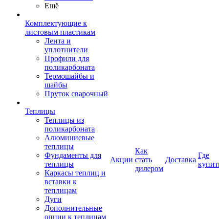
Ещё
Комплектующие к
листовым пластикам
Лента и
уплотнители
Профили для
поликарбоната
Термошайбы и
шайбы
Пруток сварочный
Теплицы
Теплицы из
поликарбоната
Алюминиевые
теплицы
Как
Фундаменты для
Где
Акции
стать
Доставка
теплицы
купит
дилером
Каркасы теплиц и
вставки к
теплицам
Дуги
Дополнительные
опции к теплицам