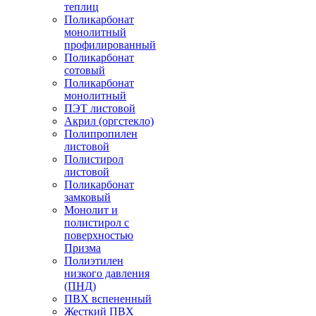
теплиц
Поликарбонат
монолитный
профилированный
Поликарбонат
сотовый
Поликарбонат
монолитный
ПЭТ листовой
Акрил (оргстекло)
Полипропилен
листовой
Полистирол
листовой
Поликарбонат
замковый
Монолит и
полистирол с
поверхностью
Призма
Полиэтилен
низкого давления
(ПНД)
ПВХ вспененный
Жесткий ПВХ