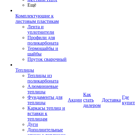
Ещё
Комплектующие к
листовым пластикам
Лента и
уплотнители
Профили для
поликарбоната
Термошайбы и
шайбы
Пруток сварочный
Теплицы
Теплицы из
поликарбоната
Алюминиевые
теплицы
Как
Фундаменты для
Где
Акции
стать
Доставка
теплицы
купит
дилером
Каркасы теплиц и
вставки к
теплицам
Дуги
Дополнительные