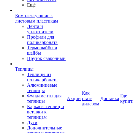
Ещё
Комплектующие к
листовым пластикам
Лента и
уплотнители
Профили для
поликарбоната
Термошайбы и
шайбы
Пруток сварочный
Теплицы
Теплицы из
поликарбоната
Алюминиевые
теплицы
Как
Фундаменты для
Где
Акции
стать
Доставка
теплицы
купит
дилером
Каркасы теплиц и
вставки к
теплицам
Дуги
Дополнительные