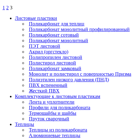
1
2
3
Листовые пластики
Поликарбонат для теплиц
Поликарбонат монолитный профилированный
Поликарбонат сотовый
Поликарбонат монолитный
ПЭТ листовой
Акрил (оргстекло)
Полипропилен листовой
Полистирол листовой
Поликарбонат замковый
Монолит и полистирол с поверхностью Призма
Полиэтилен низкого давления (ПНД)
ПВХ вспененный
Жесткий ПВХ
Комплектующие к листовым пластикам
Лента и уплотнители
Профили для поликарбоната
Термошайбы и шайбы
Пруток сварочный
Теплицы
Теплицы из поликарбоната
Алюминиевые теплицы