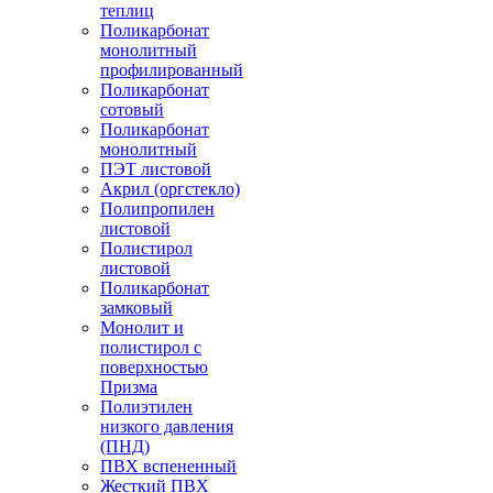
теплиц
Поликарбонат
монолитный
профилированный
Поликарбонат
сотовый
Поликарбонат
монолитный
ПЭТ листовой
Акрил (оргстекло)
Полипропилен
листовой
Полистирол
листовой
Поликарбонат
замковый
Монолит и
полистирол с
поверхностью
Призма
Полиэтилен
низкого давления
(ПНД)
ПВХ вспененный
Жесткий ПВХ