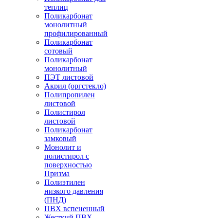
теплиц
Поликарбонат
монолитный
профилированный
Поликарбонат
сотовый
Поликарбонат
монолитный
ПЭТ листовой
Акрил (оргстекло)
Полипропилен
листовой
Полистирол
листовой
Поликарбонат
замковый
Монолит и
полистирол с
поверхностью
Призма
Полиэтилен
низкого давления
(ПНД)
ПВХ вспененный
Жесткий ПВХ