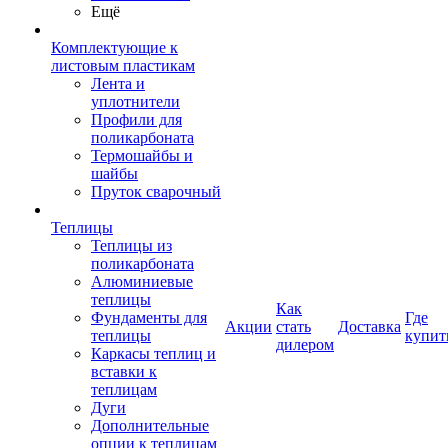
Ещё
Комплектующие к
листовым пластикам
Лента и
уплотнители
Профили для
поликарбоната
Термошайбы и
шайбы
Пруток сварочный
Теплицы
Теплицы из
поликарбоната
Алюминиевые
теплицы
Как
Фундаменты для
Где
Акции
стать
Доставка
теплицы
купит
дилером
Каркасы теплиц и
вставки к
теплицам
Дуги
Дополнительные
опции к теплицам