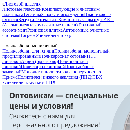
Листовой пластик
Листовые пластики
Комплектующие к листовым
пластикам
Теплицы
Заборы и ограждения
Пластиковые
емкости
Беседки
Геотекстиль
Композитная арматура
АКП
(Алюминиевые композитные панели)
Розничный
ассортимент
Резиновая плитка
Автономные очистные
системы
Погреба
Уцененный товар
-
Поликарбонат монолитный
Поликарбонат для теплиц
Поликарбонат монолитный
профилированный
Поликарбонат сотовый
ПЭТ
листовой
Акрил (оргстекло)
Полипропилен
листовой
Полистирол листовой
Поликарбонат
замковый
Монолит и полистирол с поверхностью
Призма
Полиэтилен низкого давления (ПНД)
ПВХ
вспененный
Жесткий ПВХ