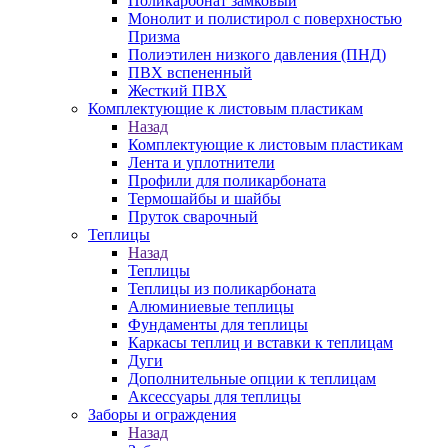
Поликарбонат замковый
Монолит и полистирол с поверхностью
Призма
Полиэтилен низкого давления (ПНД)
ПВХ вспененный
Жесткий ПВХ
Комплектующие к листовым пластикам
Назад
Комплектующие к листовым пластикам
Лента и уплотнители
Профили для поликарбоната
Термошайбы и шайбы
Пруток сварочный
Теплицы
Назад
Теплицы
Теплицы из поликарбоната
Алюминиевые теплицы
Фундаменты для теплицы
Каркасы теплиц и вставки к теплицам
Дуги
Дополнительные опции к теплицам
Аксессуары для теплицы
Заборы и ограждения
Назад