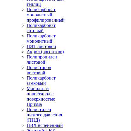
теплиц
Поликарбонат
монолитный
профилированный
Поликарбонат
сотовый
Поликарбонат
монолитный
ПЭТ листовой
Акрил (оргстекло)
Полипропилен
листовой
Полистирол
листовой
Поликарбонат
замковый
Монолит и
полистирол с
поверхностью
Призма
Полиэтилен
низкого давления
(ПНД)
ПВХ вспененный
Жесткий ПВХ