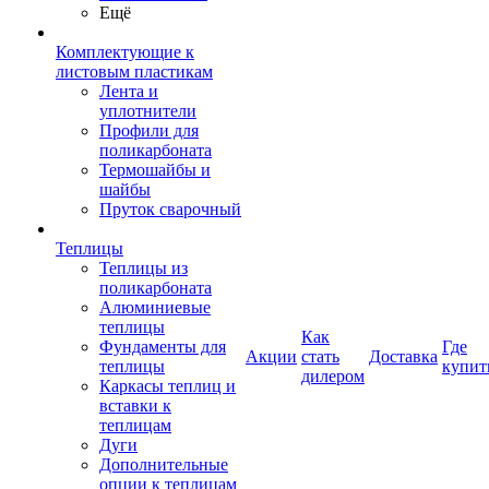
Ещё
Комплектующие к
листовым пластикам
Лента и
уплотнители
Профили для
поликарбоната
Термошайбы и
шайбы
Пруток сварочный
Теплицы
Теплицы из
поликарбоната
Алюминиевые
теплицы
Как
Фундаменты для
Где
Акции
стать
Доставка
теплицы
купит
дилером
Каркасы теплиц и
вставки к
теплицам
Дуги
Дополнительные
опции к теплицам