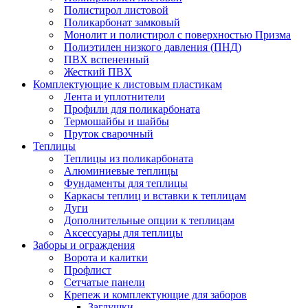
Полистирол листовой
Поликарбонат замковый
Монолит и полистирол с поверхностью Призма
Полиэтилен низкого давления (ПНД)
ПВХ вспененный
Жесткий ПВХ
Комплектующие к листовым пластикам
Лента и уплотнители
Профили для поликарбоната
Термошайбы и шайбы
Пруток сварочный
Теплицы
Теплицы из поликарбоната
Алюминиевые теплицы
Фундаменты для теплицы
Каркасы теплиц и вставки к теплицам
Дуги
Дополнительные опции к теплицам
Аксессуары для теплицы
Заборы и ограждения
Ворота и калитки
Профлист
Сетчатые панели
Крепеж и комплектующие для заборов
Заглушки