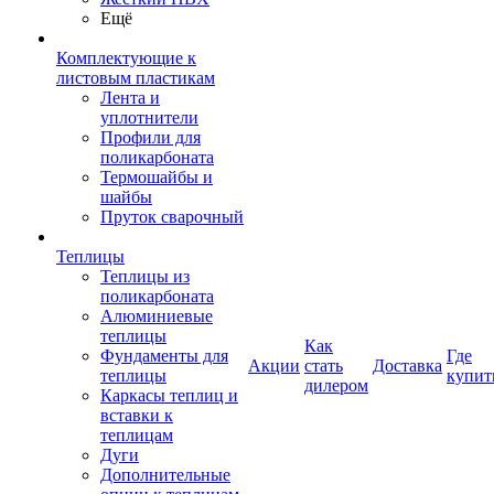
Ещё
Комплектующие к
листовым пластикам
Лента и
уплотнители
Профили для
поликарбоната
Термошайбы и
шайбы
Пруток сварочный
Теплицы
Теплицы из
поликарбоната
Алюминиевые
теплицы
Как
Фундаменты для
Где
Акции
стать
Доставка
теплицы
купит
дилером
Каркасы теплиц и
вставки к
теплицам
Дуги
Дополнительные