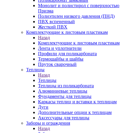
Поликарбонат замковый
Монолит и полистирол с поверхностью
Призма
Полиэтилен низкого давления (ПНД)
ПВХ вспененный
Жесткий ПВХ
Комплектующие к листовым пластикам
Назад
Комплектующие к листовым пластикам
Лента и уплотнители
Профили для поликарбоната
Термошайбы и шайбы
Пруток сварочный
Теплицы
Назад
Теплицы
Теплицы из поликарбоната
Алюминиевые теплицы
Фундаменты для теплицы
Каркасы теплиц и вставки к теплицам
Дуги
Дополнительные опции к теплицам
Аксессуары для теплицы
Заборы и ограждения
Назад