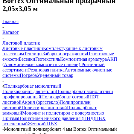
Вorrex Оптимальный прозрачный
2,05х3,05 м
Главная
-
Каталог
-
Листовой пластик
Листовые пластики
Комплектующие к листовым
пластикам
Теплицы
Заборы и ограждения
Пластиковые
емкости
Беседки
Геотекстиль
Композитная арматура
АКП
(Алюминиевые композитные панели)
Розничный
ассортимент
Резиновая плитка
Автономные очистные
системы
Погреба
Уцененный товар
-
Поликарбонат монолитный
Поликарбонат для теплиц
Поликарбонат монолитный
профилированный
Поликарбонат сотовый
ПЭТ
листовой
Акрил (оргстекло)
Полипропилен
листовой
Полистирол листовой
Поликарбонат
замковый
Монолит и полистирол с поверхностью
Призма
Полиэтилен низкого давления (ПНД)
ПВХ
вспененный
Жесткий ПВХ
-
Монолитный поликарбонат 4 мм Вorrex Оптимальный