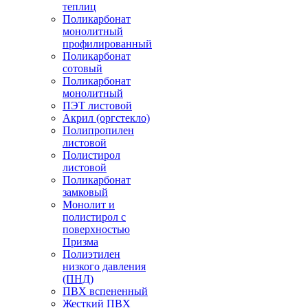
теплиц
Поликарбонат
монолитный
профилированный
Поликарбонат
сотовый
Поликарбонат
монолитный
ПЭТ листовой
Акрил (оргстекло)
Полипропилен
листовой
Полистирол
листовой
Поликарбонат
замковый
Монолит и
полистирол с
поверхностью
Призма
Полиэтилен
низкого давления
(ПНД)
ПВХ вспененный
Жесткий ПВХ