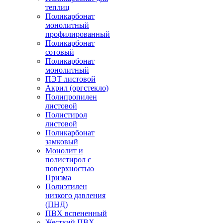
теплиц
Поликарбонат
монолитный
профилированный
Поликарбонат
сотовый
Поликарбонат
монолитный
ПЭТ листовой
Акрил (оргстекло)
Полипропилен
листовой
Полистирол
листовой
Поликарбонат
замковый
Монолит и
полистирол с
поверхностью
Призма
Полиэтилен
низкого давления
(ПНД)
ПВХ вспененный
Жесткий ПВХ