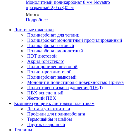
Монолитный поликарбонат 8 мм Novattro
прозрачный 2,05х3,05 м
Много
Подробнее
Листовые пластики
Поликарбонат для теплиц
Поликарбонат монолитный профилированный
Поликарбонат сотовый
Поликарбонат монолитный
ПЭТ листовой
Акрил (оргстекло)
Полипропилен листовой
Полистирол листовой
Поликарбонат замковый
Монолит и полистирол с поверхностью Призма
Полиэтилен низкого давления (ПНД)
ПВХ вспененный
Жесткий ПВХ
Комплектующие к листовым пластикам
Лента и уплотнители
Профили для поликарбоната
Термошайбы и шайбы
Пруток сварочный
Теплицы