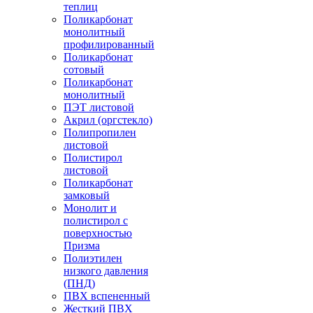
теплиц
Поликарбонат
монолитный
профилированный
Поликарбонат
сотовый
Поликарбонат
монолитный
ПЭТ листовой
Акрил (оргстекло)
Полипропилен
листовой
Полистирол
листовой
Поликарбонат
замковый
Монолит и
полистирол с
поверхностью
Призма
Полиэтилен
низкого давления
(ПНД)
ПВХ вспененный
Жесткий ПВХ