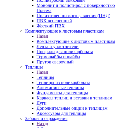
Поликарбонат замковый
Монолит и полистирол с поверхностью
Призма
Полиэтилен низкого давления (ПНД)
ПВХ вспененный
Жесткий ПВХ
Комплектующие к листовым пластикам
Назад
Комплектующие к листовым пластикам
Лента и уплотнители
Профили для поликарбоната
Термошайбы и шайбы
Пруток сварочный
Теплицы
Назад
Теплицы
Теплицы из поликарбоната
Алюминиевые теплицы
Фундаменты для теплицы
Каркасы теплиц и вставки к теплицам
Дуги
Дополнительные опции к теплицам
Аксессуары для теплицы
Заборы и ограждения
Назад