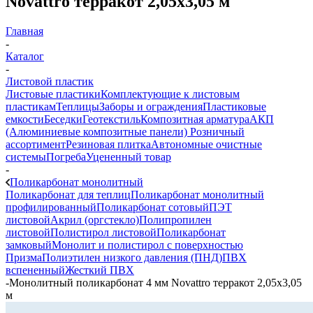
Novattro терракот 2,05х3,05 м
Главная
-
Каталог
-
Листовой пластик
Листовые пластики
Комплектующие к листовым
пластикам
Теплицы
Заборы и ограждения
Пластиковые
емкости
Беседки
Геотекстиль
Композитная арматура
АКП
(Алюминиевые композитные панели)
Розничный
ассортимент
Резиновая плитка
Автономные очистные
системы
Погреба
Уцененный товар
-
Поликарбонат монолитный
Поликарбонат для теплиц
Поликарбонат монолитный
профилированный
Поликарбонат сотовый
ПЭТ
листовой
Акрил (оргстекло)
Полипропилен
листовой
Полистирол листовой
Поликарбонат
замковый
Монолит и полистирол с поверхностью
Призма
Полиэтилен низкого давления (ПНД)
ПВХ
вспененный
Жесткий ПВХ
-
Монолитный поликарбонат 4 мм Novattro терракот 2,05х3,05
м