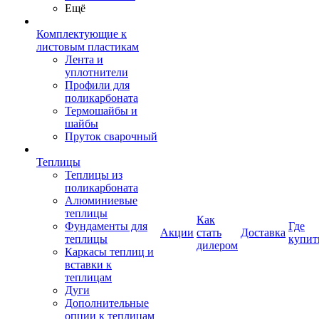
Ещё
Комплектующие к
листовым пластикам
Лента и
уплотнители
Профили для
поликарбоната
Термошайбы и
шайбы
Пруток сварочный
Теплицы
Теплицы из
поликарбоната
Алюминиевые
теплицы
Как
Фундаменты для
Где
Акции
стать
Доставка
теплицы
купит
дилером
Каркасы теплиц и
вставки к
теплицам
Дуги
Дополнительные
опции к теплицам