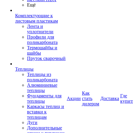
Ещё
Комплектующие к
листовым пластикам
Лента и
уплотнители
Профили для
поликарбоната
Термошайбы и
шайбы
Пруток сварочный
Теплицы
Теплицы из
поликарбоната
Алюминиевые
теплицы
Как
Фундаменты для
Где
Акции
стать
Доставка
теплицы
купит
дилером
Каркасы теплиц и
вставки к
теплицам
Дуги
Дополнительные