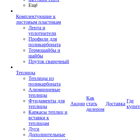
Ещё
Комплектующие к
листовым пластикам
Лента и
уплотнители
Профили для
поликарбоната
Термошайбы и
шайбы
Пруток сварочный
Теплицы
Теплицы из
поликарбоната
Алюминиевые
теплицы
Как
Фундаменты для
Где
Акции
стать
Доставка
теплицы
купит
дилером
Каркасы теплиц и
вставки к
теплицам
Дуги
Дополнительные