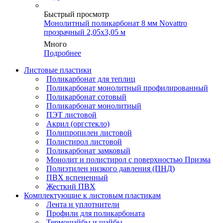
Быстрый просмотр
Монолитный поликарбонат 8 мм Novattro
прозрачный 2,05х3,05 м
Много
Подробнее
Листовые пластики
Поликарбонат для теплиц
Поликарбонат монолитный профилированный
Поликарбонат сотовый
Поликарбонат монолитный
ПЭТ листовой
Акрил (оргстекло)
Полипропилен листовой
Полистирол листовой
Поликарбонат замковый
Монолит и полистирол с поверхностью Призма
Полиэтилен низкого давления (ПНД)
ПВХ вспененный
Жесткий ПВХ
Комплектующие к листовым пластикам
Лента и уплотнители
Профили для поликарбоната
Термошайбы и шайбы