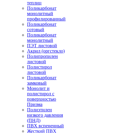
теплиц
Поликарбонат
монолитный
профилированный
Поликарбонат
сотовый
Поликарбонат
монолитный
ПЭТ листовой
Акрил (оргстекло)
Полипропилен
листовой
Полистирол
листовой
Поликарбонат
замковый
Монолит и
полистирол с
поверхностью
Призма
Полиэтилен
низкого давления
(ПНД)
ПВХ вспененный
Жесткий ПВХ