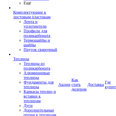
Ещё
Комплектующие к
листовым пластикам
Лента и
уплотнители
Профили для
поликарбоната
Термошайбы и
шайбы
Пруток сварочный
Теплицы
Теплицы из
поликарбоната
Алюминиевые
теплицы
Как
Фундаменты для
Где
Акции
стать
Доставка
теплицы
купит
дилером
Каркасы теплиц и
вставки к
теплицам
Дуги
Дополнительные
опции к теплицам