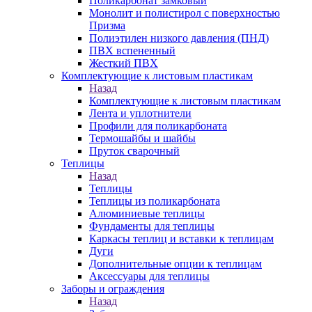
Поликарбонат замковый
Монолит и полистирол с поверхностью
Призма
Полиэтилен низкого давления (ПНД)
ПВХ вспененный
Жесткий ПВХ
Комплектующие к листовым пластикам
Назад
Комплектующие к листовым пластикам
Лента и уплотнители
Профили для поликарбоната
Термошайбы и шайбы
Пруток сварочный
Теплицы
Назад
Теплицы
Теплицы из поликарбоната
Алюминиевые теплицы
Фундаменты для теплицы
Каркасы теплиц и вставки к теплицам
Дуги
Дополнительные опции к теплицам
Аксессуары для теплицы
Заборы и ограждения
Назад