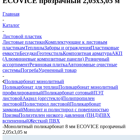
ECOVICE прозрачный 2,05х3,05 м
Главная
-
Каталог
-
Листовой пластик
Листовые пластики
Комплектующие к листовым
пластикам
Теплицы
Заборы и ограждения
Пластиковые
емкости
Беседки
Геотекстиль
Композитная арматура
АКП
(Алюминиевые композитные панели)
Розничный
ассортимент
Резиновая плитка
Автономные очистные
системы
Погреба
Уцененный товар
-
Поликарбонат монолитный
Поликарбонат для теплиц
Поликарбонат монолитный
профилированный
Поликарбонат сотовый
ПЭТ
листовой
Акрил (оргстекло)
Полипропилен
листовой
Полистирол листовой
Поликарбонат
замковый
Монолит и полистирол с поверхностью
Призма
Полиэтилен низкого давления (ПНД)
ПВХ
вспененный
Жесткий ПВХ
-
Монолитный поликарбонат 8 мм ECOVICE прозрачный
2,05х3,05 м