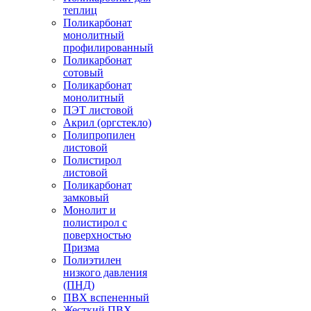
теплиц
Поликарбонат
монолитный
профилированный
Поликарбонат
сотовый
Поликарбонат
монолитный
ПЭТ листовой
Акрил (оргстекло)
Полипропилен
листовой
Полистирол
листовой
Поликарбонат
замковый
Монолит и
полистирол с
поверхностью
Призма
Полиэтилен
низкого давления
(ПНД)
ПВХ вспененный
Жесткий ПВХ