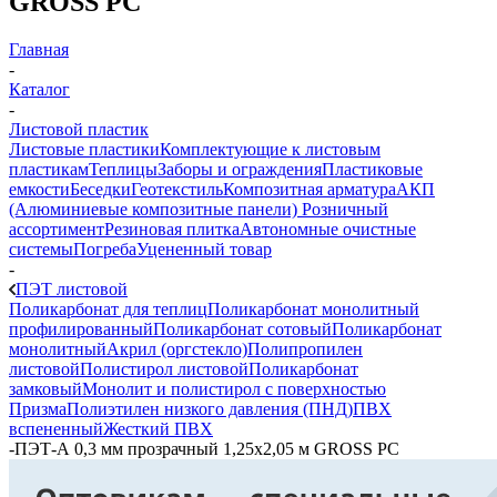
GROSS PC
Главная
-
Каталог
-
Листовой пластик
Листовые пластики
Комплектующие к листовым
пластикам
Теплицы
Заборы и ограждения
Пластиковые
емкости
Беседки
Геотекстиль
Композитная арматура
АКП
(Алюминиевые композитные панели)
Розничный
ассортимент
Резиновая плитка
Автономные очистные
системы
Погреба
Уцененный товар
-
ПЭТ листовой
Поликарбонат для теплиц
Поликарбонат монолитный
профилированный
Поликарбонат сотовый
Поликарбонат
монолитный
Акрил (оргстекло)
Полипропилен
листовой
Полистирол листовой
Поликарбонат
замковый
Монолит и полистирол с поверхностью
Призма
Полиэтилен низкого давления (ПНД)
ПВХ
вспененный
Жесткий ПВХ
-
ПЭТ-А 0,3 мм прозрачный 1,25х2,05 м GROSS PC