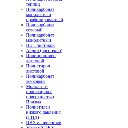
теплиц
Поликарбонат
монолитный
профилированный
Поликарбонат
сотовый
Поликарбонат
монолитный
ПЭТ листовой
Акрил (оргстекло)
Полипропилен
листовой
Полистирол
листовой
Поликарбонат
замковый
Монолит и
полистирол с
поверхностью
Призма
Полиэтилен
низкого давления
(ПНД)
ПВХ вспененный
Жесткий ПВХ