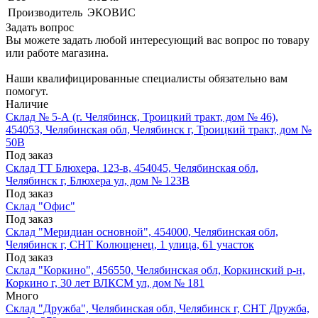
Производитель
ЭКОВИС
Задать вопрос
Вы можете задать любой интересующий вас вопрос по товару
или работе магазина.
Наши квалифицированные специалисты обязательно вам
помогут.
Наличие
Склад № 5-А (г. Челябинск, Троицкий тракт, дом № 46),
454053, Челябинская обл, Челябинск г, Троицкий тракт, дом №
50В
Под заказ
Склад ТТ Блюхера, 123-в, 454045, Челябинская обл,
Челябинск г, Блюхера ул, дом № 123В
Под заказ
Склад "Офис"
Под заказ
Склад "Меридиан основной", 454000, Челябинская обл,
Челябинск г, СНТ Колющенец, 1 улица, 61 участок
Под заказ
Склад "Коркино", 456550, Челябинская обл, Коркинский р-н,
Коркино г, 30 лет ВЛКСМ ул, дом № 181
Много
Склад "Дружба", Челябинская обл, Челябинск г, СНТ Дружба,