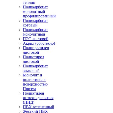
теплиц
Поликарбонат
монолитный
профилированный
Поликарбонат
сотовый
Поликарбонат
монолитный
ПЭТ листовой
Акрил (оргстекло)
Полипропилен
листовой
Полистирол
листовой
Поликарбонат
замковый
Монолит и
полистирол с
поверхностью
Призма
Полиэтилен
низкого давления
(ПНД)
ПВХ вспененный
Жесткий ПВХ