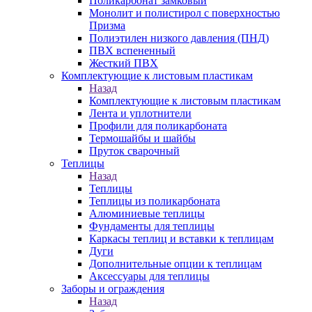
Поликарбонат замковый
Монолит и полистирол с поверхностью
Призма
Полиэтилен низкого давления (ПНД)
ПВХ вспененный
Жесткий ПВХ
Комплектующие к листовым пластикам
Назад
Комплектующие к листовым пластикам
Лента и уплотнители
Профили для поликарбоната
Термошайбы и шайбы
Пруток сварочный
Теплицы
Назад
Теплицы
Теплицы из поликарбоната
Алюминиевые теплицы
Фундаменты для теплицы
Каркасы теплиц и вставки к теплицам
Дуги
Дополнительные опции к теплицам
Аксессуары для теплицы
Заборы и ограждения
Назад