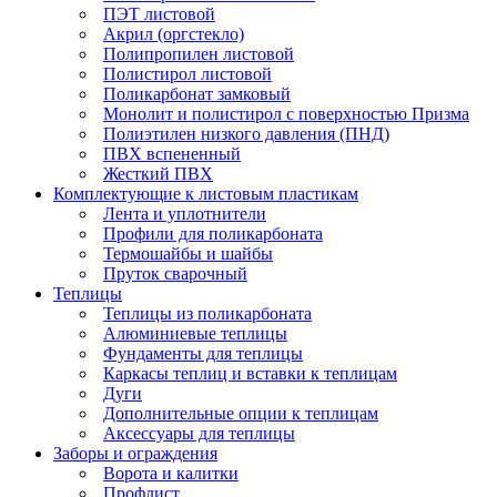
ПЭТ листовой
Акрил (оргстекло)
Полипропилен листовой
Полистирол листовой
Поликарбонат замковый
Монолит и полистирол с поверхностью Призма
Полиэтилен низкого давления (ПНД)
ПВХ вспененный
Жесткий ПВХ
Комплектующие к листовым пластикам
Лента и уплотнители
Профили для поликарбоната
Термошайбы и шайбы
Пруток сварочный
Теплицы
Теплицы из поликарбоната
Алюминиевые теплицы
Фундаменты для теплицы
Каркасы теплиц и вставки к теплицам
Дуги
Дополнительные опции к теплицам
Аксессуары для теплицы
Заборы и ограждения
Ворота и калитки
Профлист