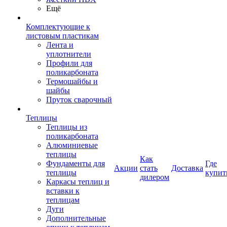
Ещё
Комплектующие к
листовым пластикам
Лента и
уплотнители
Профили для
поликарбоната
Термошайбы и
шайбы
Пруток сварочный
Теплицы
Теплицы из
поликарбоната
Алюминиевые
теплицы
Как
Фундаменты для
Где
Акции
стать
Доставка
теплицы
купит
дилером
Каркасы теплиц и
вставки к
теплицам
Дуги
Дополнительные