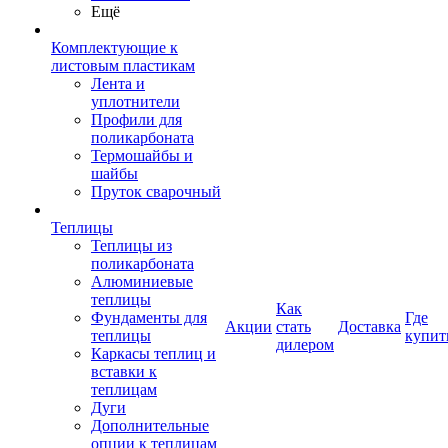
Ещё
Комплектующие к
листовым пластикам
Лента и
уплотнители
Профили для
поликарбоната
Термошайбы и
шайбы
Пруток сварочный
Теплицы
Теплицы из
поликарбоната
Алюминиевые
теплицы
Как
Фундаменты для
Где
Акции
стать
Доставка
теплицы
купит
дилером
Каркасы теплиц и
вставки к
теплицам
Дуги
Дополнительные
опции к теплицам