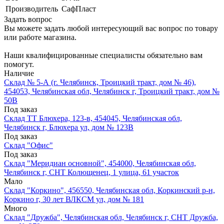
Производитель
СафПласт
Задать вопрос
Вы можете задать любой интересующий вас вопрос по товару
или работе магазина.
Наши квалифицированные специалисты обязательно вам
помогут.
Наличие
Склад № 5-А (г. Челябинск, Троицкий тракт, дом № 46),
454053, Челябинская обл, Челябинск г, Троицкий тракт, дом №
50В
Под заказ
Склад ТТ Блюхера, 123-в, 454045, Челябинская обл,
Челябинск г, Блюхера ул, дом № 123В
Под заказ
Склад "Офис"
Под заказ
Склад "Меридиан основной", 454000, Челябинская обл,
Челябинск г, СНТ Колющенец, 1 улица, 61 участок
Мало
Склад "Коркино", 456550, Челябинская обл, Коркинский р-н,
Коркино г, 30 лет ВЛКСМ ул, дом № 181
Много
Склад "Дружба", Челябинская обл, Челябинск г, СНТ Дружба,