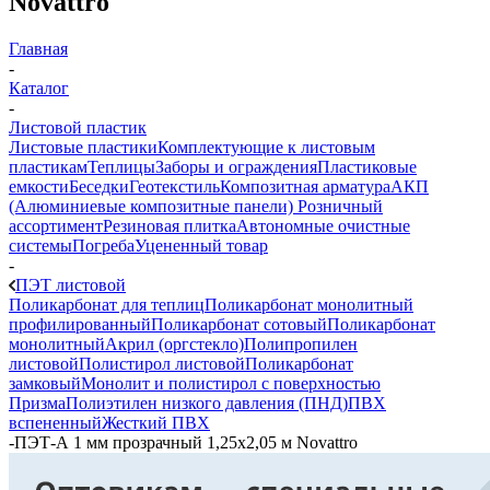
Novattro
Главная
-
Каталог
-
Листовой пластик
Листовые пластики
Комплектующие к листовым
пластикам
Теплицы
Заборы и ограждения
Пластиковые
емкости
Беседки
Геотекстиль
Композитная арматура
АКП
(Алюминиевые композитные панели)
Розничный
ассортимент
Резиновая плитка
Автономные очистные
системы
Погреба
Уцененный товар
-
ПЭТ листовой
Поликарбонат для теплиц
Поликарбонат монолитный
профилированный
Поликарбонат сотовый
Поликарбонат
монолитный
Акрил (оргстекло)
Полипропилен
листовой
Полистирол листовой
Поликарбонат
замковый
Монолит и полистирол с поверхностью
Призма
Полиэтилен низкого давления (ПНД)
ПВХ
вспененный
Жесткий ПВХ
-
ПЭТ-А 1 мм прозрачный 1,25х2,05 м Novattro