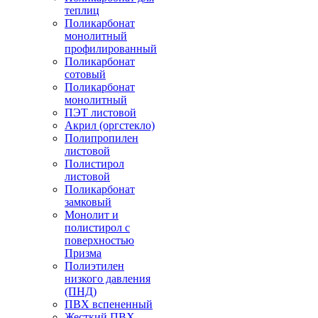
теплиц
Поликарбонат
монолитный
профилированный
Поликарбонат
сотовый
Поликарбонат
монолитный
ПЭТ листовой
Акрил (оргстекло)
Полипропилен
листовой
Полистирол
листовой
Поликарбонат
замковый
Монолит и
полистирол с
поверхностью
Призма
Полиэтилен
низкого давления
(ПНД)
ПВХ вспененный
Жесткий ПВХ