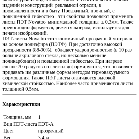
изделий и конструкций рекламной отрасли, в
промышленности и в быту. Прозрачный, прочный, с
повышенной гибкостью - эти свойства позволяют применять
листы ПЭТ Novattro минимальной толщины ≤ 0,3мм. Также
превосходно формуется, режется лазером, используется для
печати изображений.
ПЭТ-листы Novattro это экономичный прозрачный материал
на основе полиэфира (ПЭТФ). При достаточно высокой
прозрачности (88-90%), обладает ударопрочностью (в 10 раз
больше акрилового стекла, но несколько меньше
поликарбоната) и повышенной гибкостью. При нагреве
свыше 70 градусов пэт листы деформируются, что позволяет
придавать им различные формы методом термовакуумного
формования. Также ПЭТ листы отличаются высокой
химической стойкостью. Наиболее часто применяются листы
толщиной 0,5мм.
Характеристики
Толщина, мм
1
Вид ПЭТ-листа
ПЭТ-А
Цвет
прозрачный
Вес
3.4 кг