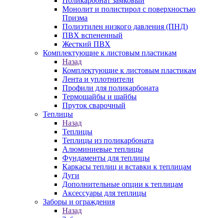
Поликарбонат замковый
Монолит и полистирол с поверхностью
Призма
Полиэтилен низкого давления (ПНД)
ПВХ вспененный
Жесткий ПВХ
Комплектующие к листовым пластикам
Назад
Комплектующие к листовым пластикам
Лента и уплотнители
Профили для поликарбоната
Термошайбы и шайбы
Пруток сварочный
Теплицы
Назад
Теплицы
Теплицы из поликарбоната
Алюминиевые теплицы
Фундаменты для теплицы
Каркасы теплиц и вставки к теплицам
Дуги
Дополнительные опции к теплицам
Аксессуары для теплицы
Заборы и ограждения
Назад