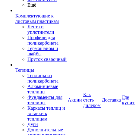
Ещё
Комплектующие к
листовым пластикам
Лента и
уплотнители
Профили для
поликарбоната
Термошайбы и
шайбы
Пруток сварочный
Теплицы
Теплицы из
поликарбоната
Алюминиевые
теплицы
Как
Фундаменты для
Где
Акции
стать
Доставка
теплицы
купит
дилером
Каркасы теплиц и
вставки к
теплицам
Дуги
Дополнительные