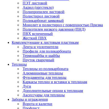
ПЭТ листовой
Акрил (оргстекло)
Полипропилен листовой
Полистирол листовой
Поликарбонат замковый
Монолит и полистирол с поверхностью Призма
Полиэтилен низкого давления (ПНД)
ПВХ вспененный
Жесткий ПВХ
Комплектующие к листовым пластикам
Лента и уплотнители
Профили для поликарбоната
Термошайбы и шайбы
Пруток сварочный
Теплицы
Теплицы из поликарбоната
Алюминиевые теплицы
Фундаменты для теплицы
Каркасы теплиц и вставки к теплицам
Дуги
Дополнительные опции к теплицам
Аксессуары для теплицы
Заборы и ограждения
Ворота и калитки
Профлист