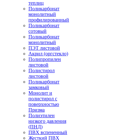
теплиц
Поликарбонат
монолитный
профилированный
Поликарбонат
сотовый
Поликарбонат
монолитный
ПЭТ листовой
Акрил (оргстекло)
Полипропилен
листовой
Полистирол
листовой
Поликарбонат
замковый
Монолит и
полистирол с
поверхностью
Призма
Полиэтилен
низкого давления
(ПНД)
ПВХ вспененный
Жесткий ПВХ