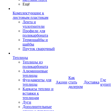
Ещё
Комплектующие к
листовым пластикам
Лента и
уплотнители
Профили для
поликарбоната
Термошайбы и
шайбы
Пруток сварочный
Теплицы
Теплицы из
поликарбоната
Алюминиевые
теплицы
Как
Фундаменты для
Где
Акции
стать
Доставка
теплицы
купит
дилером
Каркасы теплиц и
вставки к
теплицам
Дуги
Дополнительные