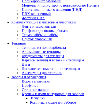
Поликарбонат замковый
Монолит и полистирол с поверхностью Призма
Полиэтилен низкого давления (ПНД)
ПВХ вспененный
Жесткий ПВХ
Комплектующие к листовым пластикам
Лента и уплотнители
Профили для поликарбоната
Термошайбы и шайбы
Пруток сварочный
Теплицы
Теплицы из поликарбоната
Алюминиевые теплицы
Фундаменты для теплицы
Каркасы теплиц и вставки к теплицам
Дуги
Дополнительные опции к теплицам
Аксессуары для теплицы
Заборы и ограждения
Ворота и калитки
Профлист
Сетчатые панели
Крепеж и комплектующие для заборов
Заглушки
Комплектующие для заборов