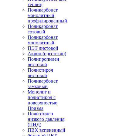
теплиц
Поликарбонат
монолитный
профилированный
Поликарбонат
сотовый
Поликарбонат
монолитный
ПЭТ листовой
Акрил (оргстекло)
Полипропилен
листовой
Полистирол
листовой
Поликарбонат
замковый
Монолит и
полистирол с
поверхностью
Призма
Полиэтилен
низкого давления
(ПНД)
ПВХ вспененный
Жесткий ПВХ