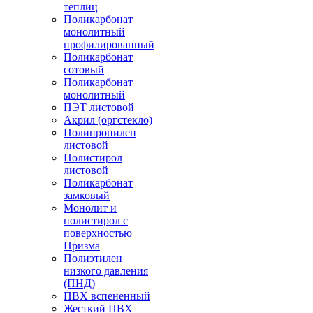
теплиц
Поликарбонат
монолитный
профилированный
Поликарбонат
сотовый
Поликарбонат
монолитный
ПЭТ листовой
Акрил (оргстекло)
Полипропилен
листовой
Полистирол
листовой
Поликарбонат
замковый
Монолит и
полистирол с
поверхностью
Призма
Полиэтилен
низкого давления
(ПНД)
ПВХ вспененный
Жесткий ПВХ