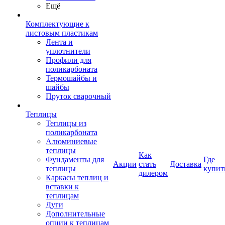
Ещё
Комплектующие к
листовым пластикам
Лента и
уплотнители
Профили для
поликарбоната
Термошайбы и
шайбы
Пруток сварочный
Теплицы
Теплицы из
поликарбоната
Алюминиевые
теплицы
Как
Фундаменты для
Где
Акции
стать
Доставка
теплицы
купит
дилером
Каркасы теплиц и
вставки к
теплицам
Дуги
Дополнительные
опции к теплицам