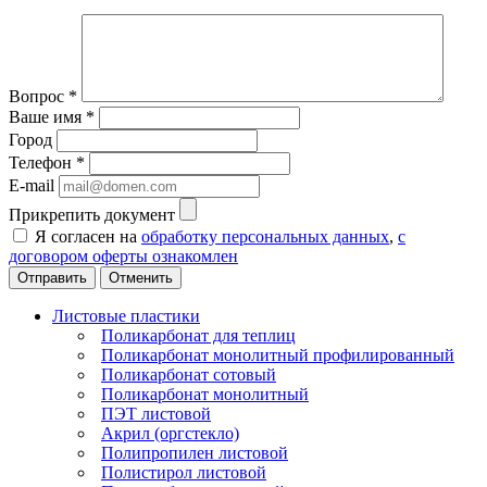
Вопрос
*
Ваше имя
*
Город
Телефон
*
E-mail
Прикрепить документ
Я согласен на
обработку персональных данных
,
с
договором оферты ознакомлен
Отменить
Листовые пластики
Поликарбонат для теплиц
Поликарбонат монолитный профилированный
Поликарбонат сотовый
Поликарбонат монолитный
ПЭТ листовой
Акрил (оргстекло)
Полипропилен листовой
Полистирол листовой