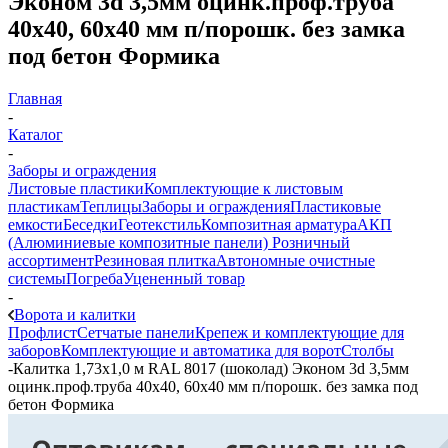
Эконом 3d 3,5мм оцинк.проф.труба
40х40, 60х40 мм п/порошк. без замка
под бетон Формика
Главная
-
Каталог
-
Заборы и ограждения
Листовые пластики
Комплектующие к листовым
пластикам
Теплицы
Заборы и ограждения
Пластиковые
емкости
Беседки
Геотекстиль
Композитная арматура
АКП
(Алюминиевые композитные панели)
Розничный
ассортимент
Резиновая плитка
Автономные очистные
системы
Погреба
Уцененный товар
-
Ворота и калитки
Профлист
Сетчатые панели
Крепеж и комплектующие для
заборов
Комплектующие и автоматика для ворот
Столбы
-
Калитка 1,73х1,0 м RAL 8017 (шоколад) Эконом 3d 3,5мм
оцинк.проф.труба 40х40, 60х40 мм п/порошк. без замка под
бетон Формика