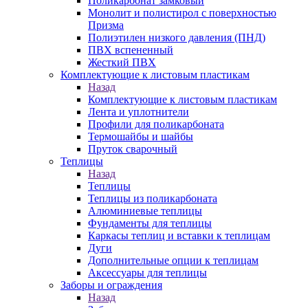
Поликарбонат замковый
Монолит и полистирол с поверхностью
Призма
Полиэтилен низкого давления (ПНД)
ПВХ вспененный
Жесткий ПВХ
Комплектующие к листовым пластикам
Назад
Комплектующие к листовым пластикам
Лента и уплотнители
Профили для поликарбоната
Термошайбы и шайбы
Пруток сварочный
Теплицы
Назад
Теплицы
Теплицы из поликарбоната
Алюминиевые теплицы
Фундаменты для теплицы
Каркасы теплиц и вставки к теплицам
Дуги
Дополнительные опции к теплицам
Аксессуары для теплицы
Заборы и ограждения
Назад