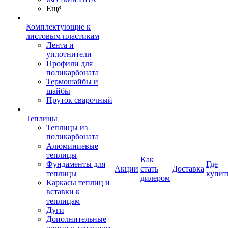
Ещё
Комплектующие к
листовым пластикам
Лента и
уплотнители
Профили для
поликарбоната
Термошайбы и
шайбы
Пруток сварочный
Теплицы
Теплицы из
поликарбоната
Алюминиевые
теплицы
Как
Фундаменты для
Где
Акции
стать
Доставка
теплицы
купит
дилером
Каркасы теплиц и
вставки к
теплицам
Дуги
Дополнительные