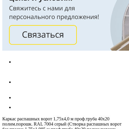
Каркас распашных ворот 1,75х4,0 м проф.труба 40х20
полим.порошк. RAL 7004 серый (Створка распашных ворот