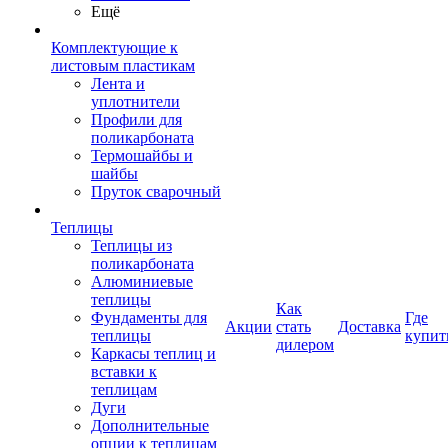
Ещё
Комплектующие к
листовым пластикам
Лента и
уплотнители
Профили для
поликарбоната
Термошайбы и
шайбы
Пруток сварочный
Теплицы
Теплицы из
поликарбоната
Алюминиевые
теплицы
Как
Фундаменты для
Где
Акции
стать
Доставка
теплицы
купит
дилером
Каркасы теплиц и
вставки к
теплицам
Дуги
Дополнительные
опции к теплицам