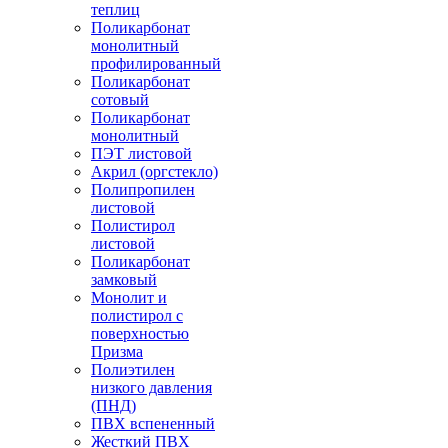
теплиц
Поликарбонат
монолитный
профилированный
Поликарбонат
сотовый
Поликарбонат
монолитный
ПЭТ листовой
Акрил (оргстекло)
Полипропилен
листовой
Полистирол
листовой
Поликарбонат
замковый
Монолит и
полистирол с
поверхностью
Призма
Полиэтилен
низкого давления
(ПНД)
ПВХ вспененный
Жесткий ПВХ