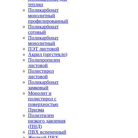
теплиц
Поликарбонат
монолитный
профилированный
Поликарбонат
сотовый
Поликарбонат
монолитный
ПЭТ листовой
Акрил (оргстекло)
Полипропилен
листовой
Полистирол
листовой
Поликарбонат
замковый
Монолит и
полистирол с
поверхностью
Призма
Полиэтилен
низкого давления
(ПНД)
ПВХ вспененный
Жесткий ПВХ