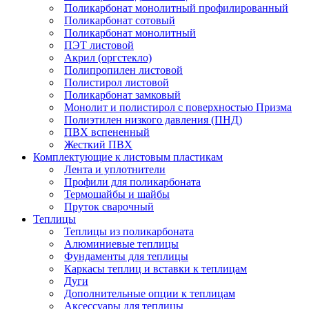
Поликарбонат монолитный профилированный
Поликарбонат сотовый
Поликарбонат монолитный
ПЭТ листовой
Акрил (оргстекло)
Полипропилен листовой
Полистирол листовой
Поликарбонат замковый
Монолит и полистирол с поверхностью Призма
Полиэтилен низкого давления (ПНД)
ПВХ вспененный
Жесткий ПВХ
Комплектующие к листовым пластикам
Лента и уплотнители
Профили для поликарбоната
Термошайбы и шайбы
Пруток сварочный
Теплицы
Теплицы из поликарбоната
Алюминиевые теплицы
Фундаменты для теплицы
Каркасы теплиц и вставки к теплицам
Дуги
Дополнительные опции к теплицам
Аксессуары для теплицы