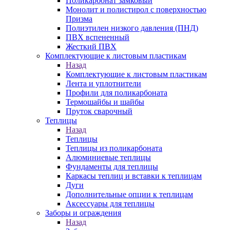
Поликарбонат замковый
Монолит и полистирол с поверхностью
Призма
Полиэтилен низкого давления (ПНД)
ПВХ вспененный
Жесткий ПВХ
Комплектующие к листовым пластикам
Назад
Комплектующие к листовым пластикам
Лента и уплотнители
Профили для поликарбоната
Термошайбы и шайбы
Пруток сварочный
Теплицы
Назад
Теплицы
Теплицы из поликарбоната
Алюминиевые теплицы
Фундаменты для теплицы
Каркасы теплиц и вставки к теплицам
Дуги
Дополнительные опции к теплицам
Аксессуары для теплицы
Заборы и ограждения
Назад