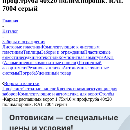
проф.труба 40х20 полим.порошк. RAL
7004 серый
Главная
-
Каталог
-
Заборы и ограждения
Листовые пластики
Комплектующие к листовым
пластикам
Теплицы
Заборы и ограждения
Пластиковые
емкости
Беседки
Геотекстиль
Композитная арматура
АКП
(Алюминиевые композитные панели)
Розничный
ассортимент
Резиновая плитка
Автономные очистные
системы
Погреба
Уцененный товар
-
Ворота и калитки
Профлист
Сетчатые панели
Крепеж и комплектующие для
заборов
Комплектующие и автоматика для ворот
Столбы
-
Каркас распашных ворот 1,75х4,0 м проф.труба 40х20
полим.порошк. RAL 7004 серый