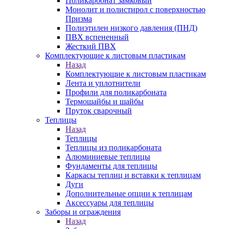
Поликарбонат замковый
Монолит и полистирол с поверхностью
Призма
Полиэтилен низкого давления (ПНД)
ПВХ вспененный
Жесткий ПВХ
Комплектующие к листовым пластикам
Назад
Комплектующие к листовым пластикам
Лента и уплотнители
Профили для поликарбоната
Термошайбы и шайбы
Пруток сварочный
Теплицы
Назад
Теплицы
Теплицы из поликарбоната
Алюминиевые теплицы
Фундаменты для теплицы
Каркасы теплиц и вставки к теплицам
Дуги
Дополнительные опции к теплицам
Аксессуары для теплицы
Заборы и ограждения
Назад