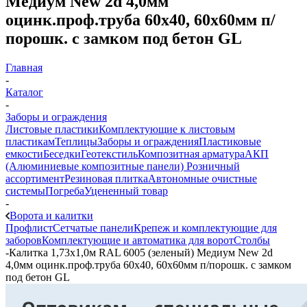
Медиум New 2d 4,0мм
оцинк.проф.труба 60х40, 60х60мм п/
порошк. с замком под бетон GL
Главная
-
Каталог
-
Заборы и ограждения
Листовые пластики
Комплектующие к листовым
пластикам
Теплицы
Заборы и ограждения
Пластиковые
емкости
Беседки
Геотекстиль
Композитная арматура
АКП
(Алюминиевые композитные панели)
Розничный
ассортимент
Резиновая плитка
Автономные очистные
системы
Погреба
Уцененный товар
-
Ворота и калитки
Профлист
Сетчатые панели
Крепеж и комплектующие для
заборов
Комплектующие и автоматика для ворот
Столбы
-
Калитка 1,73х1,0м RAL 6005 (зеленый) Медиум New 2d
4,0мм оцинк.проф.труба 60х40, 60х60мм п/порошк. с замком
под бетон GL