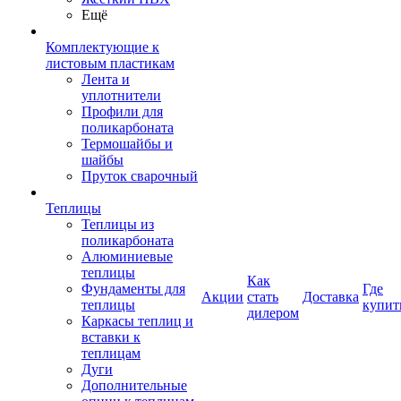
Ещё
Комплектующие к
листовым пластикам
Лента и
уплотнители
Профили для
поликарбоната
Термошайбы и
шайбы
Пруток сварочный
Теплицы
Теплицы из
поликарбоната
Алюминиевые
теплицы
Как
Фундаменты для
Где
Акции
стать
Доставка
теплицы
купит
дилером
Каркасы теплиц и
вставки к
теплицам
Дуги
Дополнительные