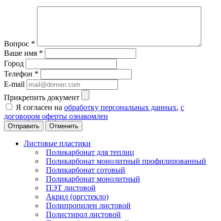
Вопрос
*
Ваше имя
*
Город
Телефон
*
E-mail
Прикрепить документ
Я согласен на
обработку персональных данных
,
с
договором оферты ознакомлен
Отменить
Листовые пластики
Поликарбонат для теплиц
Поликарбонат монолитный профилированный
Поликарбонат сотовый
Поликарбонат монолитный
ПЭТ листовой
Акрил (оргстекло)
Полипропилен листовой
Полистирол листовой