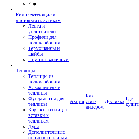
Ещё
Комплектующие к
листовым пластикам
Лента и
уплотнители
Профили для
поликарбоната
Термошайбы и
шайбы
Пруток сварочный
Теплицы
Теплицы из
поликарбоната
Алюминиевые
теплицы
Как
Фундаменты для
Где
Акции
стать
Доставка
теплицы
купит
дилером
Каркасы теплиц и
вставки к
теплицам
Дуги
Дополнительные
опции к теплицам