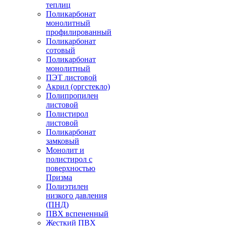
теплиц
Поликарбонат
монолитный
профилированный
Поликарбонат
сотовый
Поликарбонат
монолитный
ПЭТ листовой
Акрил (оргстекло)
Полипропилен
листовой
Полистирол
листовой
Поликарбонат
замковый
Монолит и
полистирол с
поверхностью
Призма
Полиэтилен
низкого давления
(ПНД)
ПВХ вспененный
Жесткий ПВХ