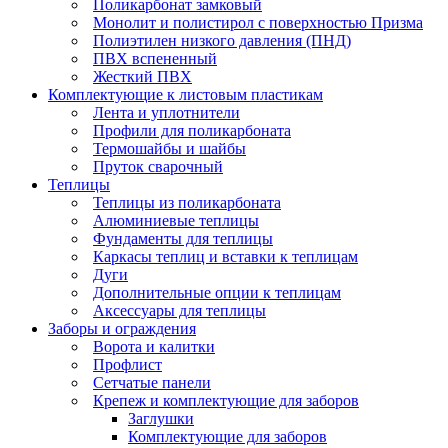
Поликарбонат замковый
Монолит и полистирол с поверхностью Призма
Полиэтилен низкого давления (ПНД)
ПВХ вспененный
Жесткий ПВХ
Комплектующие к листовым пластикам
Лента и уплотнители
Профили для поликарбоната
Термошайбы и шайбы
Пруток сварочный
Теплицы
Теплицы из поликарбоната
Алюминиевые теплицы
Фундаменты для теплицы
Каркасы теплиц и вставки к теплицам
Дуги
Дополнительные опции к теплицам
Аксессуары для теплицы
Заборы и ограждения
Ворота и калитки
Профлист
Сетчатые панели
Крепеж и комплектующие для заборов
Заглушки
Комплектующие для заборов