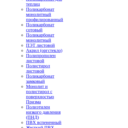
теплиц
Поликарбонат
монолитный
профилированный
Поликарбонат
сотовый
Поликарбонат
монолитный
ПЭТ листовой
Акрил (оргстекло)
Полипропилен
листовой
Полистирол
листовой
Поликарбонат
замковый
Монолит и
полистирол с
поверхностью
Призма
Полиэтилен
низкого давления
(ПНД)
ПВХ вспененный
Жесткий ПВХ