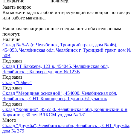
Покрытие
полимер.
Задать вопрос
Вы можете задать любой интересующий вас вопрос по товару
или работе магазина.
Наши квалифицированные специалисты обязательно вам
помогут.
Наличие
Склад № 5-А (г. Челябинск, Троицкий тракт, дом № 46),
454053, Челябинская обл, Челябинск г, Троицкий тракт, дом №
50В
Под заказ
Склад ТТ Блюхера, 123-в, 454045, Челябинская обл,
Челябинск г, Блюхера ул, дом № 123В
Под заказ
Склад "Офис"
Под заказ
Склад "Меридиан основной", 454000, Челябинская обл,
Челябинск г, СНТ Колющенец, 1 улица, 61 участок
Под заказ
Склад "Коркино", 456550, Челябинская обл, Коркинский р-н,
Коркино г, 30 лет ВЛКСМ ул, дом № 181
Много
Склад "Дружба", Челябинская обл, Челябинск г, СНТ Дружба,
дом № 379