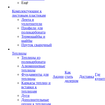
Ещё
Комплектующие к
листовым пластикам
Лента и
уплотнители
Профили для
поликарбоната
Термошайбы и
шайбы
Пруток сварочный
Теплицы
Теплицы из
поликарбоната
Алюминиевые
теплицы
Как
Фундаменты для
Где
Акции
стать
Доставка
теплицы
купит
дилером
Каркасы теплиц и
вставки к
теплицам
Дуги
Дополнительные
опции к теплицам