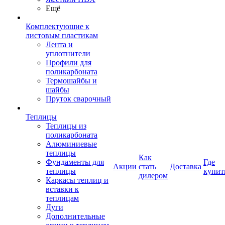
Ещё
Комплектующие к
листовым пластикам
Лента и
уплотнители
Профили для
поликарбоната
Термошайбы и
шайбы
Пруток сварочный
Теплицы
Теплицы из
поликарбоната
Алюминиевые
теплицы
Как
Фундаменты для
Где
Акции
стать
Доставка
теплицы
купит
дилером
Каркасы теплиц и
вставки к
теплицам
Дуги
Дополнительные