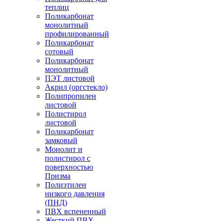
теплиц
Поликарбонат
монолитный
профилированный
Поликарбонат
сотовый
Поликарбонат
монолитный
ПЭТ листовой
Акрил (оргстекло)
Полипропилен
листовой
Полистирол
листовой
Поликарбонат
замковый
Монолит и
полистирол с
поверхностью
Призма
Полиэтилен
низкого давления
(ПНД)
ПВХ вспененный
Жесткий ПВХ