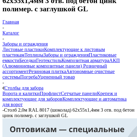
62х55х1,4мм 3 отв. под бетон цинк
полимер. с заглушкой GL
Главная
-
Каталог
-
Заборы и ограждения
Листовые пластики
Комплектующие к листовым
пластикам
Теплицы
Заборы и ограждения
Пластиковые
емкости
Беседки
Геотекстиль
Композитная арматура
АКП
(Алюминиевые композитные панели)
Розничный
ассортимент
Резиновая плитка
Автономные очистные
системы
Погреба
Уцененный товар
-
Столбы для забора
Ворота и калитки
Профлист
Сетчатые панели
Крепеж и
комплектующие для заборов
Комплектующие и автоматика
для ворот
-
Столб 2,0м RAL 8017 (шоколад) 62х55х1,4мм 3 отв. под бетон
цинк полимер. с заглушкой GL