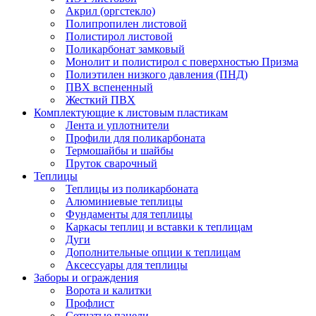
Акрил (оргстекло)
Полипропилен листовой
Полистирол листовой
Поликарбонат замковый
Монолит и полистирол с поверхностью Призма
Полиэтилен низкого давления (ПНД)
ПВХ вспененный
Жесткий ПВХ
Комплектующие к листовым пластикам
Лента и уплотнители
Профили для поликарбоната
Термошайбы и шайбы
Пруток сварочный
Теплицы
Теплицы из поликарбоната
Алюминиевые теплицы
Фундаменты для теплицы
Каркасы теплиц и вставки к теплицам
Дуги
Дополнительные опции к теплицам
Аксессуары для теплицы
Заборы и ограждения
Ворота и калитки
Профлист
Сетчатые панели