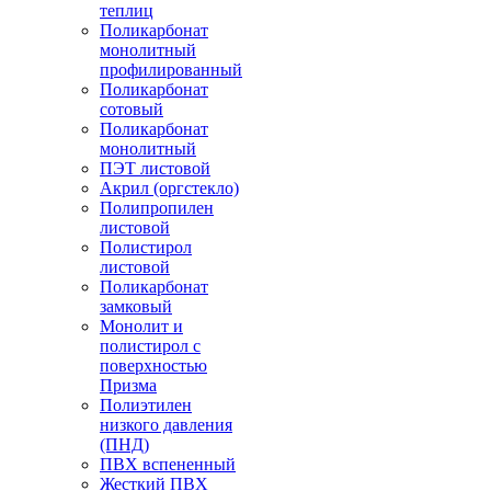
теплиц
Поликарбонат
монолитный
профилированный
Поликарбонат
сотовый
Поликарбонат
монолитный
ПЭТ листовой
Акрил (оргстекло)
Полипропилен
листовой
Полистирол
листовой
Поликарбонат
замковый
Монолит и
полистирол с
поверхностью
Призма
Полиэтилен
низкого давления
(ПНД)
ПВХ вспененный
Жесткий ПВХ