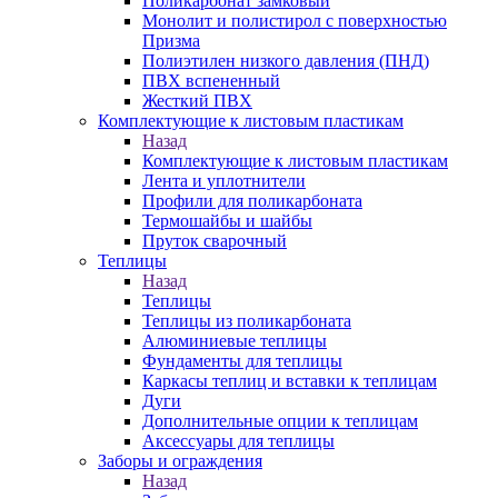
Поликарбонат замковый
Монолит и полистирол с поверхностью
Призма
Полиэтилен низкого давления (ПНД)
ПВХ вспененный
Жесткий ПВХ
Комплектующие к листовым пластикам
Назад
Комплектующие к листовым пластикам
Лента и уплотнители
Профили для поликарбоната
Термошайбы и шайбы
Пруток сварочный
Теплицы
Назад
Теплицы
Теплицы из поликарбоната
Алюминиевые теплицы
Фундаменты для теплицы
Каркасы теплиц и вставки к теплицам
Дуги
Дополнительные опции к теплицам
Аксессуары для теплицы
Заборы и ограждения
Назад