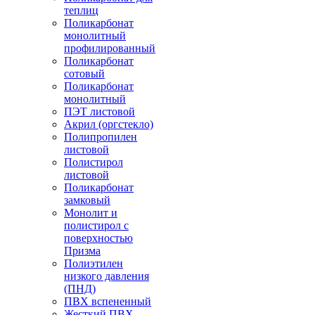
теплиц
Поликарбонат
монолитный
профилированный
Поликарбонат
сотовый
Поликарбонат
монолитный
ПЭТ листовой
Акрил (оргстекло)
Полипропилен
листовой
Полистирол
листовой
Поликарбонат
замковый
Монолит и
полистирол с
поверхностью
Призма
Полиэтилен
низкого давления
(ПНД)
ПВХ вспененный
Жесткий ПВХ