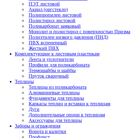
ПЭТ листовой
Акрил (оргстекло)
Полипропилен листовой
Полистирол листовой
Поликарбонат замковый
Монолит и полистирол с поверхностью Призма
Полиэтилен низкого давления (ПНД)
ПВХ вспененный
Жесткий ПВХ
Комплектующие к листовым пластикам
Лента и уплотнители
Профили для поликарбоната
Термошайбы и шайбы
Пруток сварочный
Теплицы
Теплицы из поликарбоната
Алюминиевые теплицы
Фундаменты для теплицы
Каркасы теплиц и вставки к теплицам
Дуги
Дополнительные опции к теплицам
Аксессуары для теплицы
Заборы и ограждения
Ворота и калитки
Профлист