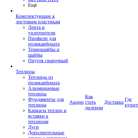
Ещё
Комплектующие к
листовым пластикам
Лента и
уплотнители
Профили для
поликарбоната
Термошайбы и
шайбы
Пруток сварочный
Теплицы
Теплицы из
поликарбоната
Алюминиевые
теплицы
Как
Фундаменты для
Где
Акции
стать
Доставка
теплицы
купит
дилером
Каркасы теплиц и
вставки к
теплицам
Дуги
Дополнительные