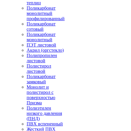
теплиц
Поликарбонат
монолитный
профилированный
Поликарбонат
сотовый
Поликарбонат
монолитный
ПЭТ листовой
Акрил (оргстекло)
Полипропилен
листовой
Полистирол
листовой
Поликарбонат
замковый
Монолит и
полистирол с
поверхностью
Призма
Полиэтилен
низкого давления
(ПНД)
ПВХ вспененный
Жесткий ПВХ