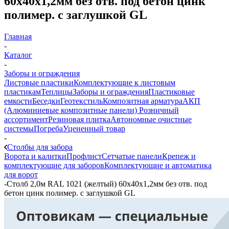
60х40х1,2мм без отв. под бетон цинк
полимер. с заглушкой GL
Главная
-
Каталог
-
Заборы и ограждения
Листовые пластики
Комплектующие к листовым
пластикам
Теплицы
Заборы и ограждения
Пластиковые
емкости
Беседки
Геотекстиль
Композитная арматура
АКП
(Алюминиевые композитные панели)
Розничный
ассортимент
Резиновая плитка
Автономные очистные
системы
Погреба
Уцененный товар
-
Столбы для забора
Ворота и калитки
Профлист
Сетчатые панели
Крепеж и
комплектующие для заборов
Комплектующие и автоматика
для ворот
-
Столб 2,0м RAL 1021 (желтый) 60х40х1,2мм без отв. под
бетон цинк полимер. с заглушкой GL