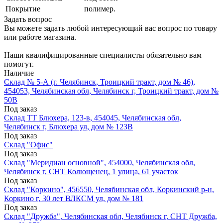
Покрытие
полимер.
Задать вопрос
Вы можете задать любой интересующий вас вопрос по товару
или работе магазина.
Наши квалифицированные специалисты обязательно вам
помогут.
Наличие
Склад № 5-А (г. Челябинск, Троицкий тракт, дом № 46),
454053, Челябинская обл, Челябинск г, Троицкий тракт, дом №
50В
Под заказ
Склад ТТ Блюхера, 123-в, 454045, Челябинская обл,
Челябинск г, Блюхера ул, дом № 123В
Под заказ
Склад "Офис"
Под заказ
Склад "Меридиан основной", 454000, Челябинская обл,
Челябинск г, СНТ Колющенец, 1 улица, 61 участок
Под заказ
Склад "Коркино", 456550, Челябинская обл, Коркинский р-н,
Коркино г, 30 лет ВЛКСМ ул, дом № 181
Под заказ
Склад "Дружба", Челябинская обл, Челябинск г, СНТ Дружба,