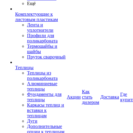
Ещё
Комплектующие к
листовым пластикам
Лента и
уплотнители
Профили для
поликарбоната
Термошайбы и
шайбы
Пруток сварочный
Теплицы
Теплицы из
поликарбоната
Алюминиевые
теплицы
Как
Фундаменты для
Где
Акции
стать
Доставка
теплицы
купит
дилером
Каркасы теплиц и
вставки к
теплицам
Дуги
Дополнительные
опции к теплицам