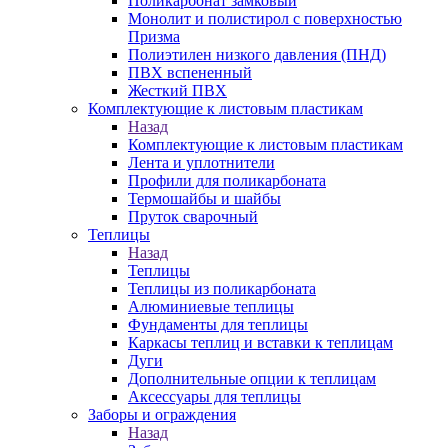
Поликарбонат замковый
Монолит и полистирол с поверхностью
Призма
Полиэтилен низкого давления (ПНД)
ПВХ вспененный
Жесткий ПВХ
Комплектующие к листовым пластикам
Назад
Комплектующие к листовым пластикам
Лента и уплотнители
Профили для поликарбоната
Термошайбы и шайбы
Пруток сварочный
Теплицы
Назад
Теплицы
Теплицы из поликарбоната
Алюминиевые теплицы
Фундаменты для теплицы
Каркасы теплиц и вставки к теплицам
Дуги
Дополнительные опции к теплицам
Аксессуары для теплицы
Заборы и ограждения
Назад