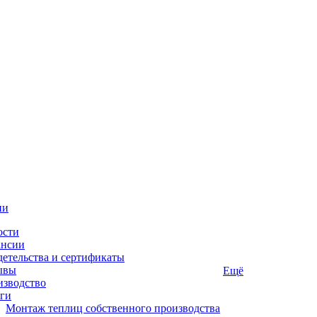
ии
ости
ансии
етельства и сертификаты
ывы
Ещё
изводство
ги
Монтаж теплиц собственного производства