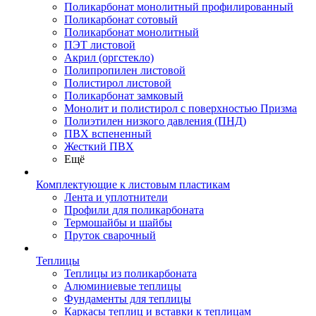
Поликарбонат монолитный профилированный
Поликарбонат сотовый
Поликарбонат монолитный
ПЭТ листовой
Акрил (оргстекло)
Полипропилен листовой
Полистирол листовой
Поликарбонат замковый
Монолит и полистирол с поверхностью Призма
Полиэтилен низкого давления (ПНД)
ПВХ вспененный
Жесткий ПВХ
Ещё
Комплектующие к листовым пластикам
Лента и уплотнители
Профили для поликарбоната
Термошайбы и шайбы
Пруток сварочный
Теплицы
Теплицы из поликарбоната
Алюминиевые теплицы
Фундаменты для теплицы
Каркасы теплиц и вставки к теплицам