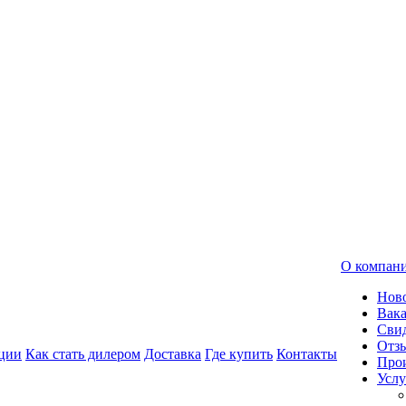
О компан
Нов
Вак
Свид
Отз
ции
Как стать дилером
Доставка
Где купить
Контакты
Про
Услу