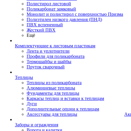
Полистирол листовой
Поликарбонат замковый
Монолит и полистирол с поверхностью Призма
Полиэтилен низкого давления (ПНД)
ПВХ вспененный
Жесткий ПВХ
Ещё
Комплектующие к листовым пластикам
Лента и уплотнители
Профили для поликарбоната
Термошайбы и шайбы
Пруток сварочный
Теплицы
Теплицы из поликарбоната
Алюминиевые теплицы
Фундаменты для теплицы
Каркасы теплиц и вставки к теплицам
Дуги
Дополнительные опции к теплицам
Аксессуары для теплицы
Ак
Заборы и ограждения
Ворота и калитки