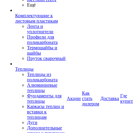
Ещё
Комплектующие к
листовым пластикам
Лента и
уплотнители
Профили для
поликарбоната
Термошайбы и
шайбы
Пруток сварочный
Теплицы
Теплицы из
поликарбоната
Алюминиевые
теплицы
Как
Фундаменты для
Где
Акции
стать
Доставка
теплицы
купит
дилером
Каркасы теплиц и
вставки к
теплицам
Дуги
Дополнительные