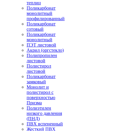
теплиц
Поликарбонат
монолитный
профилированный
Поликарбонат
сотовый
Поликарбонат
монолитный
ПЭТ листовой
Акрил (оргстекло)
Полипропилен
листовой
Полистирол
листовой
Поликарбонат
замковый
Монолит и
полистирол с
поверхностью
Призма
Полиэтилен
низкого давления
(ПНД)
ПВХ вспененный
Жесткий ПВХ