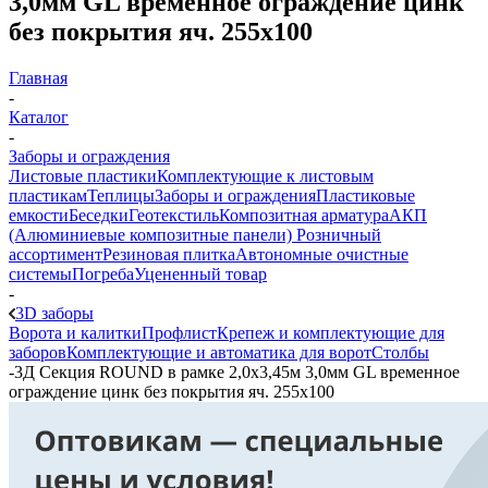
3,0мм GL временное ограждение цинк
без покрытия яч. 255х100
Главная
-
Каталог
-
Заборы и ограждения
Листовые пластики
Комплектующие к листовым
пластикам
Теплицы
Заборы и ограждения
Пластиковые
емкости
Беседки
Геотекстиль
Композитная арматура
АКП
(Алюминиевые композитные панели)
Розничный
ассортимент
Резиновая плитка
Автономные очистные
системы
Погреба
Уцененный товар
-
3D заборы
Ворота и калитки
Профлист
Крепеж и комплектующие для
заборов
Комплектующие и автоматика для ворот
Столбы
-
3Д Секция ROUND в рамке 2,0х3,45м 3,0мм GL временное
ограждение цинк без покрытия яч. 255х100