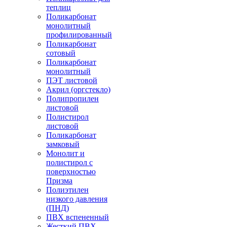
теплиц
Поликарбонат
монолитный
профилированный
Поликарбонат
сотовый
Поликарбонат
монолитный
ПЭТ листовой
Акрил (оргстекло)
Полипропилен
листовой
Полистирол
листовой
Поликарбонат
замковый
Монолит и
полистирол с
поверхностью
Призма
Полиэтилен
низкого давления
(ПНД)
ПВХ вспененный
Жесткий ПВХ