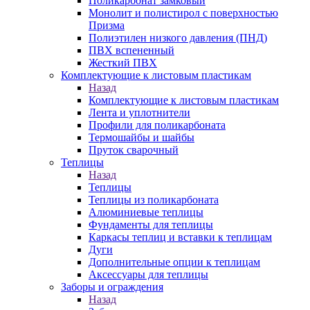
Поликарбонат замковый
Монолит и полистирол с поверхностью
Призма
Полиэтилен низкого давления (ПНД)
ПВХ вспененный
Жесткий ПВХ
Комплектующие к листовым пластикам
Назад
Комплектующие к листовым пластикам
Лента и уплотнители
Профили для поликарбоната
Термошайбы и шайбы
Пруток сварочный
Теплицы
Назад
Теплицы
Теплицы из поликарбоната
Алюминиевые теплицы
Фундаменты для теплицы
Каркасы теплиц и вставки к теплицам
Дуги
Дополнительные опции к теплицам
Аксессуары для теплицы
Заборы и ограждения
Назад