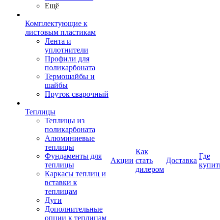
Ещё
Комплектующие к
листовым пластикам
Лента и
уплотнители
Профили для
поликарбоната
Термошайбы и
шайбы
Пруток сварочный
Теплицы
Теплицы из
поликарбоната
Алюминиевые
теплицы
Как
Фундаменты для
Где
Акции
стать
Доставка
теплицы
купит
дилером
Каркасы теплиц и
вставки к
теплицам
Дуги
Дополнительные
опции к теплицам