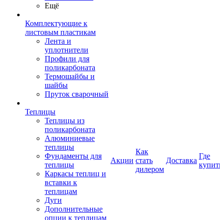
Ещё
Комплектующие к
листовым пластикам
Лента и
уплотнители
Профили для
поликарбоната
Термошайбы и
шайбы
Пруток сварочный
Теплицы
Теплицы из
поликарбоната
Алюминиевые
теплицы
Как
Фундаменты для
Где
Акции
стать
Доставка
теплицы
купит
дилером
Каркасы теплиц и
вставки к
теплицам
Дуги
Дополнительные
опции к теплицам