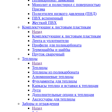
Поликарбонат замковый
Монолит и полистирол с поверхностью
Призма
Полиэтилен низкого давления (ПНД)
ПВХ вспененный
Жесткий ПВХ
Комплектующие к листовым пластикам
Назад
Комплектующие к листовым пластикам
Лента и уплотнители
Профили для поликарбоната
Термошайбы и шайбы
Пруток сварочный
Теплицы
Назад
Теплицы
Теплицы из поликарбоната
Алюминиевые теплицы
Фундаменты для теплицы
Каркасы теплиц и вставки к теплицам
Дуги
Дополнительные опции к теплицам
Аксессуары для теплицы
Заборы и ограждения
Назад