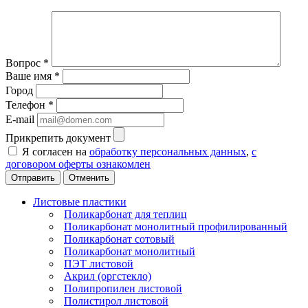
Вопрос
*
Ваше имя
*
Город
Телефон
*
E-mail
Прикрепить документ
Я согласен на
обработку персональных данных
,
с
договором оферты ознакомлен
Отменить
Листовые пластики
Поликарбонат для теплиц
Поликарбонат монолитный профилированный
Поликарбонат сотовый
Поликарбонат монолитный
ПЭТ листовой
Акрил (оргстекло)
Полипропилен листовой
Полистирол листовой