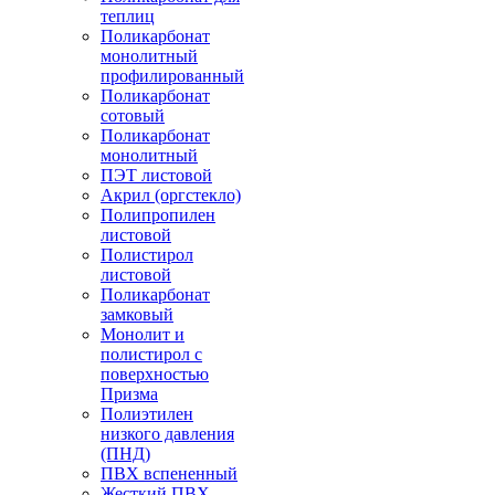
теплиц
Поликарбонат
монолитный
профилированный
Поликарбонат
сотовый
Поликарбонат
монолитный
ПЭТ листовой
Акрил (оргстекло)
Полипропилен
листовой
Полистирол
листовой
Поликарбонат
замковый
Монолит и
полистирол с
поверхностью
Призма
Полиэтилен
низкого давления
(ПНД)
ПВХ вспененный
Жесткий ПВХ