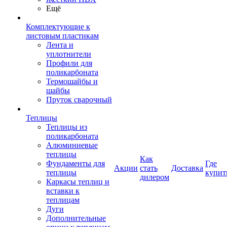
Ещё
Комплектующие к
листовым пластикам
Лента и
уплотнители
Профили для
поликарбоната
Термошайбы и
шайбы
Пруток сварочный
Теплицы
Теплицы из
поликарбоната
Алюминиевые
теплицы
Как
Фундаменты для
Где
Акции
стать
Доставка
теплицы
купит
дилером
Каркасы теплиц и
вставки к
теплицам
Дуги
Дополнительные