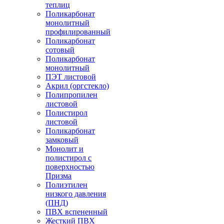
теплиц
Поликарбонат
монолитный
профилированный
Поликарбонат
сотовый
Поликарбонат
монолитный
ПЭТ листовой
Акрил (оргстекло)
Полипропилен
листовой
Полистирол
листовой
Поликарбонат
замковый
Монолит и
полистирол с
поверхностью
Призма
Полиэтилен
низкого давления
(ПНД)
ПВХ вспененный
Жесткий ПВХ