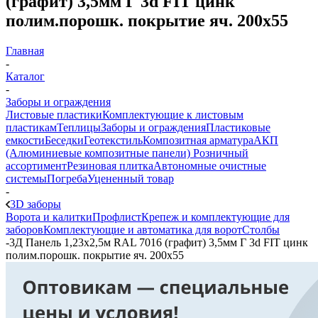
(графит) 3,5мм Г 3d FIT цинк
полим.порошк. покрытие яч. 200х55
Главная
-
Каталог
-
Заборы и ограждения
Листовые пластики
Комплектующие к листовым
пластикам
Теплицы
Заборы и ограждения
Пластиковые
емкости
Беседки
Геотекстиль
Композитная арматура
АКП
(Алюминиевые композитные панели)
Розничный
ассортимент
Резиновая плитка
Автономные очистные
системы
Погреба
Уцененный товар
-
3D заборы
Ворота и калитки
Профлист
Крепеж и комплектующие для
заборов
Комплектующие и автоматика для ворот
Столбы
-
3Д Панель 1,23х2,5м RAL 7016 (графит) 3,5мм Г 3d FIT цинк
полим.порошк. покрытие яч. 200х55