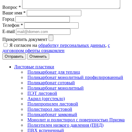
Вопрос
*
Ваше имя
*
Город
Телефон
*
E-mail
Прикрепить документ
Я согласен на
обработку персональных данных
,
с
договором оферты ознакомлен
Отменить
Листовые пластики
Поликарбонат для теплиц
Поликарбонат монолитный профилированный
Поликарбонат сотовый
Поликарбонат монолитный
ПЭТ листовой
Акрил (оргстекло)
Полипропилен листовой
Полистирол листовой
Поликарбонат замковый
Монолит и полистирол с поверхностью Призма
Полиэтилен низкого давления (ПНД)
ПВХ вспененный