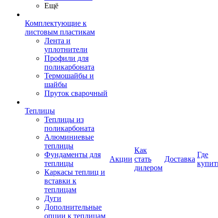
Ещё
Комплектующие к
листовым пластикам
Лента и
уплотнители
Профили для
поликарбоната
Термошайбы и
шайбы
Пруток сварочный
Теплицы
Теплицы из
поликарбоната
Алюминиевые
теплицы
Как
Фундаменты для
Где
Акции
стать
Доставка
теплицы
купит
дилером
Каркасы теплиц и
вставки к
теплицам
Дуги
Дополнительные
опции к теплицам