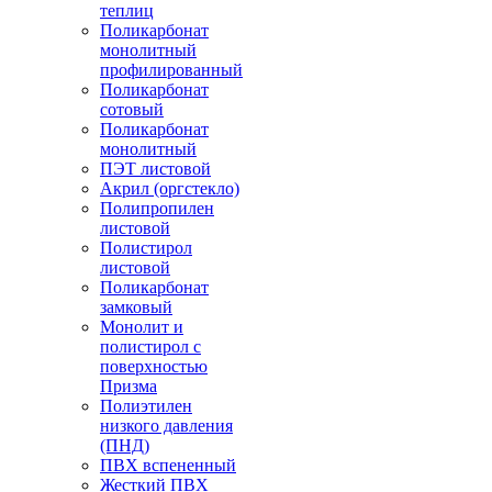
теплиц
Поликарбонат
монолитный
профилированный
Поликарбонат
сотовый
Поликарбонат
монолитный
ПЭТ листовой
Акрил (оргстекло)
Полипропилен
листовой
Полистирол
листовой
Поликарбонат
замковый
Монолит и
полистирол с
поверхностью
Призма
Полиэтилен
низкого давления
(ПНД)
ПВХ вспененный
Жесткий ПВХ