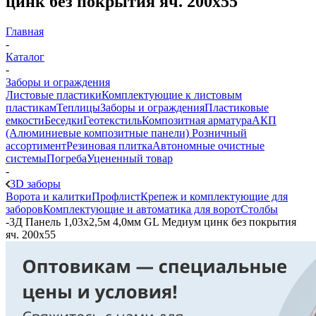
цинк без покрытия яч. 200х55
Главная
-
Каталог
-
Заборы и ограждения
Листовые пластики
Комплектующие к листовым
пластикам
Теплицы
Заборы и ограждения
Пластиковые
емкости
Беседки
Геотекстиль
Композитная арматура
АКП
(Алюминиевые композитные панели)
Розничный
ассортимент
Резиновая плитка
Автономные очистные
системы
Погреба
Уцененный товар
-
3D заборы
Ворота и калитки
Профлист
Крепеж и комплектующие для
заборов
Комплектующие и автоматика для ворот
Столбы
-
3Д Панель 1,03х2,5м 4,0мм GL Медиум цинк без покрытия
яч. 200х55