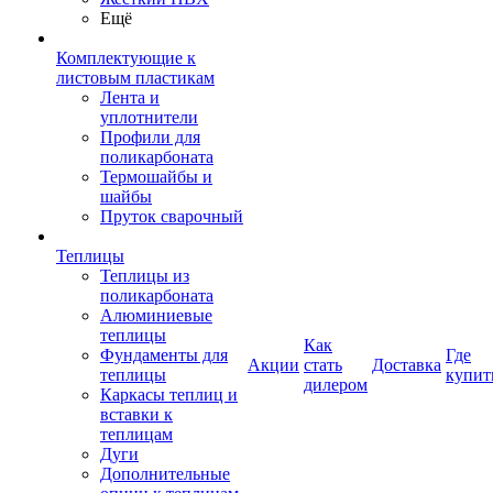
Ещё
Комплектующие к
листовым пластикам
Лента и
уплотнители
Профили для
поликарбоната
Термошайбы и
шайбы
Пруток сварочный
Теплицы
Теплицы из
поликарбоната
Алюминиевые
теплицы
Как
Фундаменты для
Где
Акции
стать
Доставка
теплицы
купит
дилером
Каркасы теплиц и
вставки к
теплицам
Дуги
Дополнительные