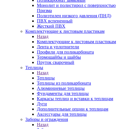
Поликарбонат замковый
Монолит и полистирол с поверхностью
Призма
Полиэтилен низкого давления (ПНД)
ПВХ вспененный
Жесткий ПВХ
Комплектующие к листовым пластикам
Назад
Комплектующие к листовым пластикам
Лента и уплотнители
Профили для поликарбоната
Термошайбы и шайбы
Пруток сварочный
Теплицы
Назад
Теплицы
Теплицы из поликарбоната
Алюминиевые теплицы
Фундаменты для теплицы
Каркасы теплиц и вставки к теплицам
Дуги
Дополнительные опции к теплицам
Аксессуары для теплицы
Заборы и ограждения
Назад