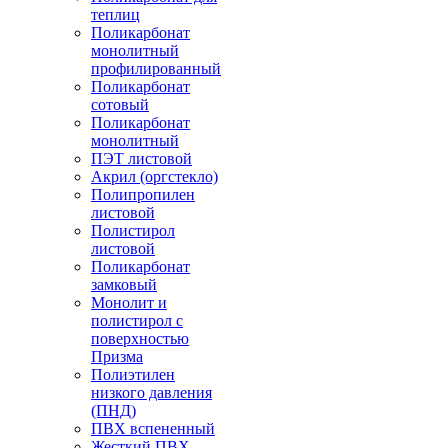
теплиц
Поликарбонат
монолитный
профилированный
Поликарбонат
сотовый
Поликарбонат
монолитный
ПЭТ листовой
Акрил (оргстекло)
Полипропилен
листовой
Полистирол
листовой
Поликарбонат
замковый
Монолит и
полистирол с
поверхностью
Призма
Полиэтилен
низкого давления
(ПНД)
ПВХ вспененный
Жесткий ПВХ