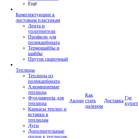
Ещё
Комплектующие к
листовым пластикам
Лента и
уплотнители
Профили для
поликарбоната
Термошайбы и
шайбы
Пруток сварочный
Теплицы
Теплицы из
поликарбоната
Алюминиевые
теплицы
Как
Фундаменты для
Где
Акции
стать
Доставка
теплицы
купит
дилером
Каркасы теплиц и
вставки к
теплицам
Дуги
Дополнительные
опции к теплицам