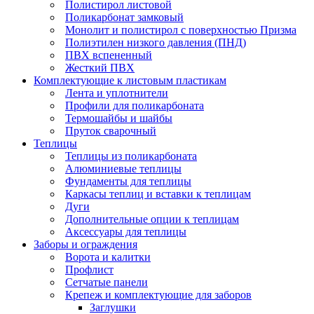
Полистирол листовой
Поликарбонат замковый
Монолит и полистирол с поверхностью Призма
Полиэтилен низкого давления (ПНД)
ПВХ вспененный
Жесткий ПВХ
Комплектующие к листовым пластикам
Лента и уплотнители
Профили для поликарбоната
Термошайбы и шайбы
Пруток сварочный
Теплицы
Теплицы из поликарбоната
Алюминиевые теплицы
Фундаменты для теплицы
Каркасы теплиц и вставки к теплицам
Дуги
Дополнительные опции к теплицам
Аксессуары для теплицы
Заборы и ограждения
Ворота и калитки
Профлист
Сетчатые панели
Крепеж и комплектующие для заборов
Заглушки