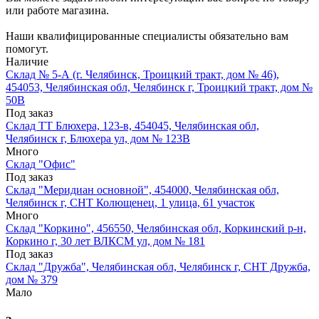
или работе магазина.
Наши квалифицированные специалисты обязательно вам
помогут.
Наличие
Склад № 5-А (г. Челябинск, Троицкий тракт, дом № 46),
454053, Челябинская обл, Челябинск г, Троицкий тракт, дом №
50В
Под заказ
Склад ТТ Блюхера, 123-в, 454045, Челябинская обл,
Челябинск г, Блюхера ул, дом № 123В
Много
Склад "Офис"
Под заказ
Склад "Меридиан основной", 454000, Челябинская обл,
Челябинск г, СНТ Колющенец, 1 улица, 61 участок
Много
Склад "Коркино", 456550, Челябинская обл, Коркинский р-н,
Коркино г, 30 лет ВЛКСМ ул, дом № 181
Под заказ
Склад "Дружба", Челябинская обл, Челябинск г, СНТ Дружба,
дом № 379
Мало