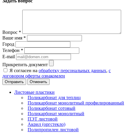
Задать вопрос
Вопрос
*
Ваше имя
*
Город
Телефон
*
E-mail
Прикрепить документ
Я согласен на
обработку персональных данных
,
с
договором оферты ознакомлен
Отменить
Листовые пластики
Поликарбонат для теплиц
Поликарбонат монолитный профилированный
Поликарбонат сотовый
Поликарбонат монолитный
ПЭТ листовой
Акрил (оргстекло)
Полипропилен листовой