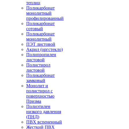
теплиц
Поликарбонат
монолитный
профилированный
Поликарбонат
сотовый
Поликарбонат
монолитный
ПЭТ листовой
Акрил (оргстекло)
Полипропилен
листовой
Полистирол
листовой
Поликарбонат
замковый
Монолит и
полистирол с
поверхностью
Призма
Полиэтилен
низкого давления
(ПНД)
ПВХ вспененный
Жесткий ПВХ