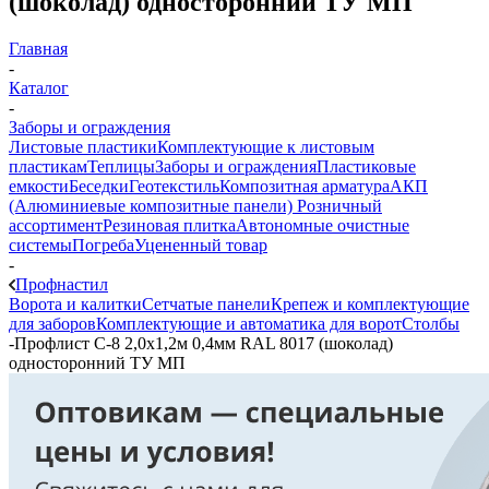
(шоколад) односторонний ТУ МП
Главная
-
Каталог
-
Заборы и ограждения
Листовые пластики
Комплектующие к листовым
пластикам
Теплицы
Заборы и ограждения
Пластиковые
емкости
Беседки
Геотекстиль
Композитная арматура
АКП
(Алюминиевые композитные панели)
Розничный
ассортимент
Резиновая плитка
Автономные очистные
системы
Погреба
Уцененный товар
-
Профнастил
Ворота и калитки
Сетчатые панели
Крепеж и комплектующие
для заборов
Комплектующие и автоматика для ворот
Столбы
-
Профлист С-8 2,0х1,2м 0,4мм RAL 8017 (шоколад)
односторонний ТУ МП