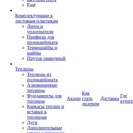
Ещё
Комплектующие к
листовым пластикам
Лента и
уплотнители
Профили для
поликарбоната
Термошайбы и
шайбы
Пруток сварочный
Теплицы
Теплицы из
поликарбоната
Алюминиевые
теплицы
Как
Фундаменты для
Где
Акции
стать
Доставка
теплицы
купит
дилером
Каркасы теплиц и
вставки к
теплицам
Дуги
Дополнительные