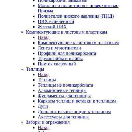
Поликарбонат замковый
Монолит и полистирол с поверхностью
Призма
Полиэтилен низкого давления (ПНД)
ПВХ вспененный
Жесткий ПВХ
Комплектующие к листовым пластикам
Назад
Комплектующие к листовым пластикам
Лента и уплотнители
Профили для поликарбоната
Термошайбы и шайбы
Пруток сварочный
Теплицы
Назад
Теплицы
Теплицы из поликарбоната
Алюминиевые теплицы
Фундаменты для теплицы
Каркасы теплиц и вставки к теплицам
Дуги
Дополнительные опции к теплицам
Аксессуары для теплицы
Заборы и ограждения
Назад