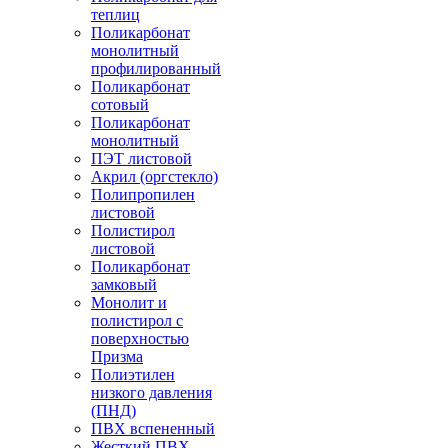
теплиц
Поликарбонат
монолитный
профилированный
Поликарбонат
сотовый
Поликарбонат
монолитный
ПЭТ листовой
Акрил (оргстекло)
Полипропилен
листовой
Полистирол
листовой
Поликарбонат
замковый
Монолит и
полистирол с
поверхностью
Призма
Полиэтилен
низкого давления
(ПНД)
ПВХ вспененный
Жесткий ПВХ