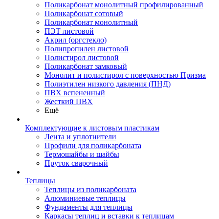
Поликарбонат монолитный профилированный
Поликарбонат сотовый
Поликарбонат монолитный
ПЭТ листовой
Акрил (оргстекло)
Полипропилен листовой
Полистирол листовой
Поликарбонат замковый
Монолит и полистирол с поверхностью Призма
Полиэтилен низкого давления (ПНД)
ПВХ вспененный
Жесткий ПВХ
Ещё
Комплектующие к листовым пластикам
Лента и уплотнители
Профили для поликарбоната
Термошайбы и шайбы
Пруток сварочный
Теплицы
Теплицы из поликарбоната
Алюминиевые теплицы
Фундаменты для теплицы
Каркасы теплиц и вставки к теплицам