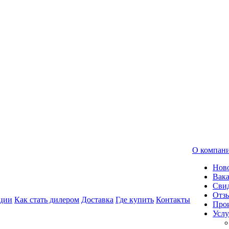
О компан
Нов
Вак
Свид
Отз
ции
Как стать дилером
Доставка
Где купить
Контакты
Про
Услу