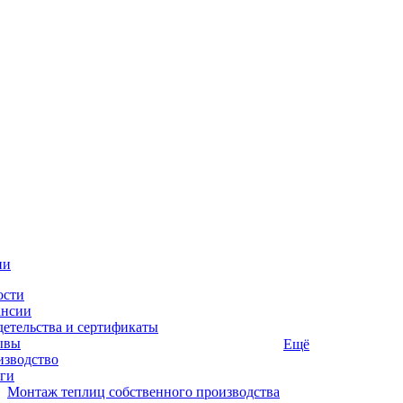
ии
ости
ансии
етельства и сертификаты
ывы
Ещё
изводство
ги
Монтаж теплиц собственного производства