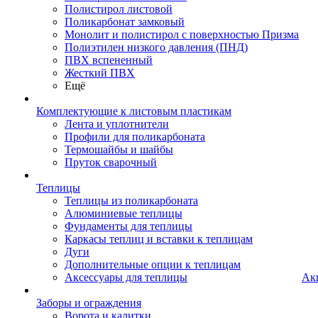
Полистирол листовой
Поликарбонат замковый
Монолит и полистирол с поверхностью Призма
Полиэтилен низкого давления (ПНД)
ПВХ вспененный
Жесткий ПВХ
Ещё
Комплектующие к листовым пластикам
Лента и уплотнители
Профили для поликарбоната
Термошайбы и шайбы
Пруток сварочный
Теплицы
Теплицы из поликарбоната
Алюминиевые теплицы
Фундаменты для теплицы
Каркасы теплиц и вставки к теплицам
Дуги
Дополнительные опции к теплицам
Аксессуары для теплицы
Ак
Заборы и ограждения
Ворота и калитки