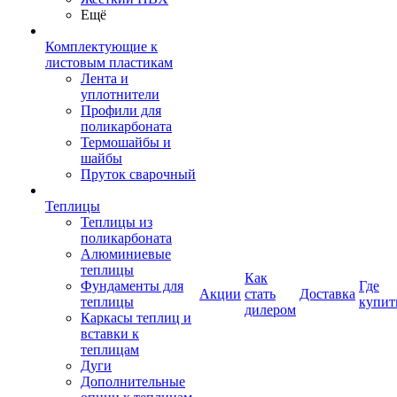
Ещё
Комплектующие к
листовым пластикам
Лента и
уплотнители
Профили для
поликарбоната
Термошайбы и
шайбы
Пруток сварочный
Теплицы
Теплицы из
поликарбоната
Алюминиевые
теплицы
Как
Фундаменты для
Где
Акции
стать
Доставка
теплицы
купит
дилером
Каркасы теплиц и
вставки к
теплицам
Дуги
Дополнительные