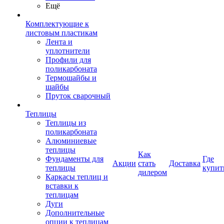
Ещё
Комплектующие к
листовым пластикам
Лента и
уплотнители
Профили для
поликарбоната
Термошайбы и
шайбы
Пруток сварочный
Теплицы
Теплицы из
поликарбоната
Алюминиевые
теплицы
Как
Фундаменты для
Где
Акции
стать
Доставка
теплицы
купит
дилером
Каркасы теплиц и
вставки к
теплицам
Дуги
Дополнительные
опции к теплицам