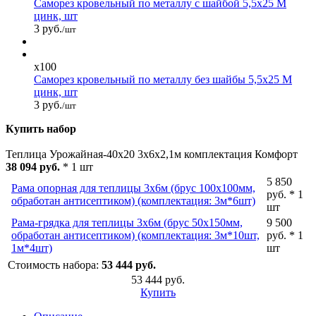
Саморез кровельный по металлу с шайбой 5,5x25 М
цинк, шт
3 руб.
/шт
x100
Саморез кровельный по металлу без шайбы 5,5x25 М
цинк, шт
3 руб.
/шт
Купить набор
Теплица Урожайная-40х20 3х6х2,1м комплектация Комфорт
38 094 руб.
* 1 шт
5 850
Рама опорная для теплицы 3х6м (брус 100х100мм,
руб. * 1
обработан антисептиком) (комплектация: 3м*6шт)
шт
Рама-грядка для теплицы 3х6м (брус 50х150мм,
9 500
обработан антисептиком) (комплектация: 3м*10шт,
руб. * 1
1м*4шт)
шт
Стоимость набора:
53 444 руб.
53 444 руб.
Купить