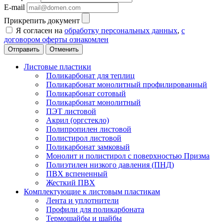
E-mail
Прикрепить документ
Я согласен на
обработку персональных данных
,
с
договором оферты ознакомлен
Отменить
Листовые пластики
Поликарбонат для теплиц
Поликарбонат монолитный профилированный
Поликарбонат сотовый
Поликарбонат монолитный
ПЭТ листовой
Акрил (оргстекло)
Полипропилен листовой
Полистирол листовой
Поликарбонат замковый
Монолит и полистирол с поверхностью Призма
Полиэтилен низкого давления (ПНД)
ПВХ вспененный
Жесткий ПВХ
Комплектующие к листовым пластикам
Лента и уплотнители
Профили для поликарбоната
Термошайбы и шайбы