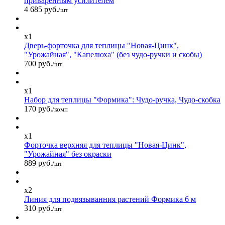
приваренным усилителем
4 685 руб.
/шт
x1
Дверь-форточка для теплицы "Новая-Цинк",
"Урожайная", "Капелюха" (без чудо-ручки и скобы)
700 руб.
/шт
x1
Набор для теплицы "Формика": Чудо-ручка, Чудо-скобка
170 руб.
/комп
x1
Форточка верхняя для теплицы "Новая-Цинк",
"Урожайная" без окраски
889 руб.
/шт
x2
Линия для подвязыванния растений Формика 6 м
310 руб.
/шт