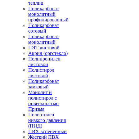
теплиц
Поликарбонат
монолитный
профилированный
Поликарбонат
сотовый
Поликарбонат
монолитный
ПЭТ листовой
Акрил (оргстекло)
Полипропилен
листовой
Полистирол
листовой
Поликарбонат
замковый
Монолит и
полистирол с
поверхностью
Призма
Полиэтилен
низкого давления
(ПНД)
ПВХ вспененный
Жесткий ПВХ