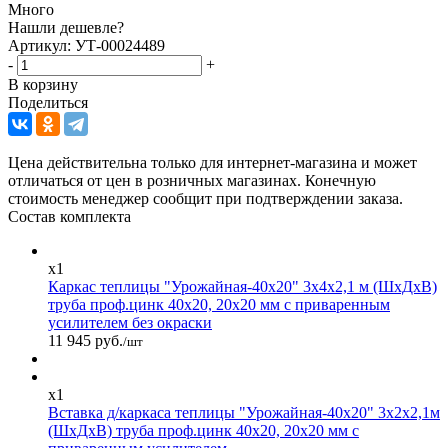
Много
Нашли дешевле?
Артикул: УТ-00024489
-
+
В корзину
Поделиться
Цена действительна только для интернет-магазина и может
отличаться от цен в розничных магазинах. Конечную
стоимость менеджер сообщит при подтверждении заказа.
Состав комплекта
x1
Каркас теплицы "Урожайная-40х20" 3х4х2,1 м (ШхДхВ)
труба проф.цинк 40х20, 20х20 мм с приваренным
усилителем без окраски
11 945 руб.
/шт
x1
Вставка д/каркаса теплицы "Урожайная-40х20" 3х2х2,1м
(ШхДхВ) труба проф.цинк 40х20, 20х20 мм с