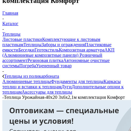
комплектация Комфорт
Главная
-
Каталог
-
Теплицы
Листовые пластики
Комплектующие к листовым
пластикам
Теплицы
Заборы и ограждения
Пластиковые
емкости
Беседки
Геотекстиль
Композитная арматура
АКП
(Алюминиевые композитные панели)
Розничный
ассортимент
Резиновая плитка
Автономные очистные
системы
Погреба
Уцененный товар
-
Теплицы из поликарбоната
Алюминиевые теплицы
Фундаменты для теплицы
Каркасы
теплиц и вставки к теплицам
Дуги
Дополнительные опции к
теплицам
Аксессуары для теплицы
-
Теплица Урожайная-40х20 3х6х2,1м комплектация Комфорт