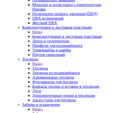
Поликарбонат замковый
Монолит и полистирол с поверхностью
Призма
Полиэтилен низкого давления (ПНД)
ПВХ вспененный
Жесткий ПВХ
Комплектующие к листовым пластикам
Назад
Комплектующие к листовым пластикам
Лента и уплотнители
Профили для поликарбоната
Термошайбы и шайбы
Пруток сварочный
Теплицы
Назад
Теплицы
Теплицы из поликарбоната
Алюминиевые теплицы
Фундаменты для теплицы
Каркасы теплиц и вставки к теплицам
Дуги
Дополнительные опции к теплицам
Аксессуары для теплицы
Заборы и ограждения
Назад