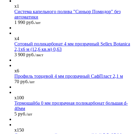
x1
Система капельного полива "Синьор Помидор" без
автоматики
1 990 руб.
/шт
x4
Сотовый поликарбонат 4 мм прозрачный Sellex Botanica
2,1х6 м (12,6 кв.м) 0,63
3 900 руб.
/лист
x6
Профиль торцевой 4 мм прозрачный СафПласт 2,1 м
70 руб.
/шт
x100
Термошайба 0 мм прозрачная поликарбонат большая d-
40мм
5 руб.
/шт
x150