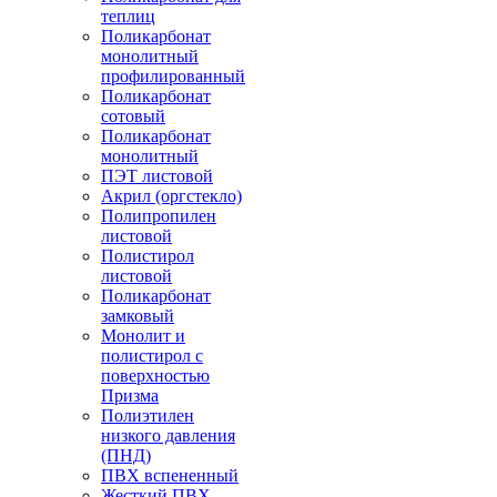
теплиц
Поликарбонат
монолитный
профилированный
Поликарбонат
сотовый
Поликарбонат
монолитный
ПЭТ листовой
Акрил (оргстекло)
Полипропилен
листовой
Полистирол
листовой
Поликарбонат
замковый
Монолит и
полистирол с
поверхностью
Призма
Полиэтилен
низкого давления
(ПНД)
ПВХ вспененный
Жесткий ПВХ